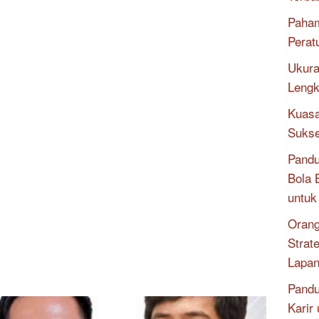
Paham
Perat
Ukura
Lengk
Kuasa
Sukse
Pandu
Bola 
untu
Orang
Strat
Lapa
Pandu
Karir