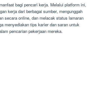
nfaat bagi pencari kerja. Melalui platform ini,
ngan kerja dari berbagai sumber, mengunggah
n secara online, dan melacak status lamaran
uga menyediakan tips karier dan saran untuk
alam pencarian pekerjaan mereka.