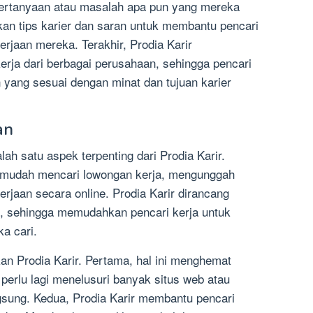
ertanyaan atau masalah apa pun yang mereka
akan tips karier dan saran untuk membantu pencari
rjaan mereka. Terakhir, Prodia Karir
ja dari berbagai perusahaan, sehingga pencari
yang sesuai dengan minat dan tujuan karier
an
h satu aspek terpenting dari Prodia Karir.
n mudah mencari lowongan kerja, mengunggah
jaan secara online. Prodia Karir dirancang
, sehingga memudahkan pencari kerja untuk
a cari.
n Prodia Karir. Pertama, hal ini menghemat
 perlu lagi menelusuri banyak situs web atau
sung. Kedua, Prodia Karir membantu pencari