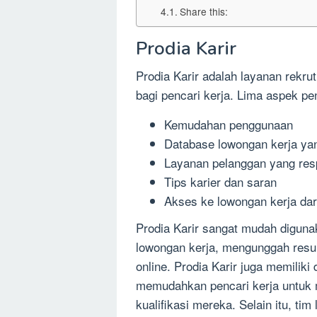
Share this:
Prodia Karir
Prodia Karir adalah layanan rek
bagi pencari kerja. Lima aspek pen
Kemudahan penggunaan
Database lowongan kerja ya
Layanan pelanggan yang res
Tips karier dan saran
Akses ke lowongan kerja dar
Prodia Karir sangat mudah diguna
lowongan kerja, mengunggah res
online. Prodia Karir juga memilik
memudahkan pencari kerja untuk
kualifikasi mereka. Selain itu, ti