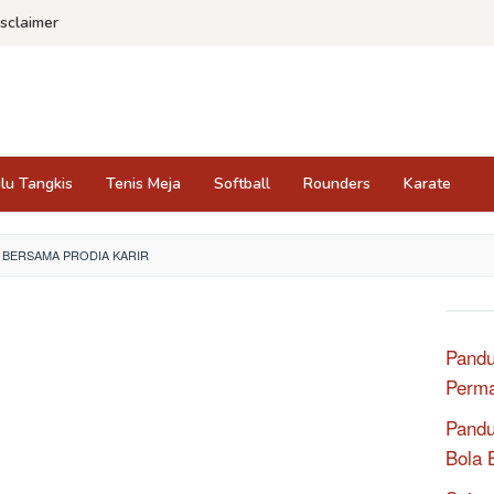
isclaimer
lu Tangkis
Tenis Meja
Softball
Rounders
Karate
N BERSAMA PRODIA KARIR
Pandu
Perma
Pand
Bola 