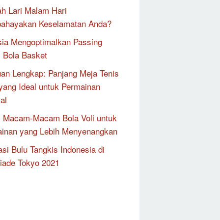
h Lari Malam Hari
ahayakan Keselamatan Anda?
ia Mengoptimalkan Passing
 Bola Basket
an Lengkap: Panjang Meja Tenis
yang Ideal untuk Permainan
al
i Macam-Macam Bola Voli untuk
inan yang Lebih Menyenangkan
asi Bulu Tangkis Indonesia di
iade Tokyo 2021