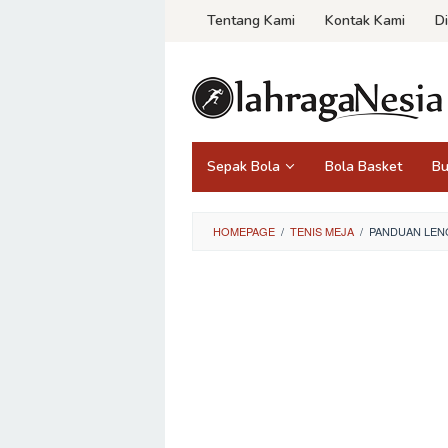
Skip
Tentang Kami
Kontak Kami
D
to
content
Sepak Bola
Bola Basket
Bu
HOMEPAGE
/
TENIS MEJA
/
PANDUAN LENG