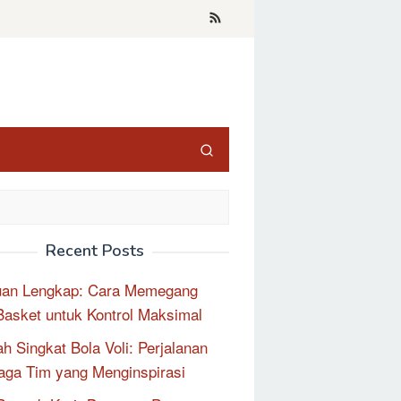
Recent Posts
uan Lengkap: Cara Memegang
Basket untuk Kontrol Maksimal
ah Singkat Bola Voli: Perjalanan
aga Tim yang Menginspirasi