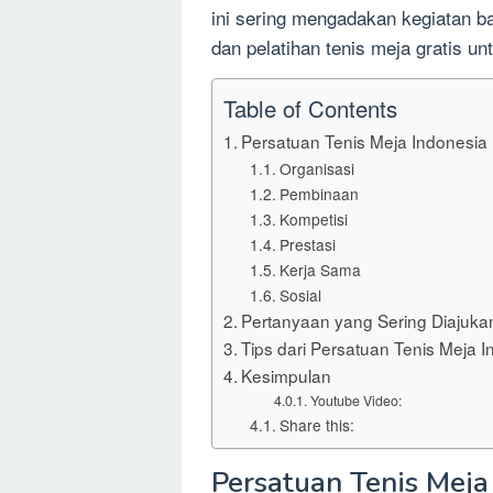
ini sering mengadakan kegiatan bak
dan pelatihan tenis meja gratis 
Table of Contents
Persatuan Tenis Meja Indonesia
Organisasi
Pembinaan
Kompetisi
Prestasi
Kerja Sama
Sosial
Pertanyaan yang Sering Diajuka
Tips dari Persatuan Tenis Meja 
Kesimpulan
Youtube Video:
Share this:
Persatuan Tenis Meja