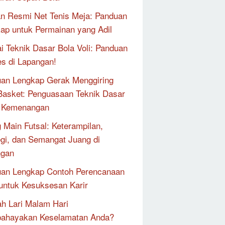
n Resmi Net Tenis Meja: Panduan
ap untuk Permainan yang Adil
i Teknik Dasar Bola Voli: Panduan
s di Lapangan!
an Lengkap Gerak Menggiring
Basket: Penguasaan Teknik Dasar
k Kemenangan
 Main Futsal: Keterampilan,
egi, dan Semangat Juang di
ngan
an Lengkap Contoh Perencanaan
 untuk Kesuksesan Karir
h Lari Malam Hari
ahayakan Keselamatan Anda?