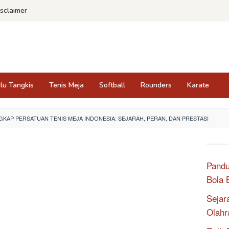
isclaimer
lu Tangkis
Tenis Meja
Softball
Rounders
Karate
KAP PERSATUAN TENIS MEJA INDONESIA: SEJARAH, PERAN, DAN PRESTASI
Pand
Bola 
Sejar
Olahr