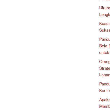
Ukura
Lengk
Kuasa
Sukse
Pandu
Bola 
untu
Orang
Strat
Lapa
Pandu
Karir
Apaka
Memb