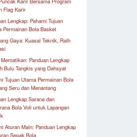
Puncak Karir Bersama Program
n Flag Karir
an Lengkap: Pahami Tujuan
 Permainan Bola Basket
ang Gaya: Kuasai Teknik, Raih
asi
 Mematikan: Panduan Lengkap
 Bulu Tangkis yang Dahsyat
i Tujuan Utama Permainan Bola
yang Seru dan Menantang
an Lengkap Sarana dan
rana Bola Voli untuk Lapangan
ik
i Aturan Main: Panduan Lengkap
uran Sepak Bola