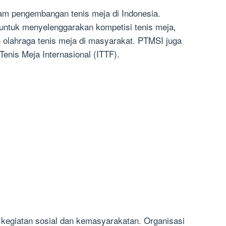
am pengembangan tenis meja di Indonesia.
 untuk menyelenggarakan kompetisi tenis meja,
 olahraga tenis meja di masyarakat. PTMSI juga
enis Meja Internasional (ITTF).
m kegiatan sosial dan kemasyarakatan. Organisasi