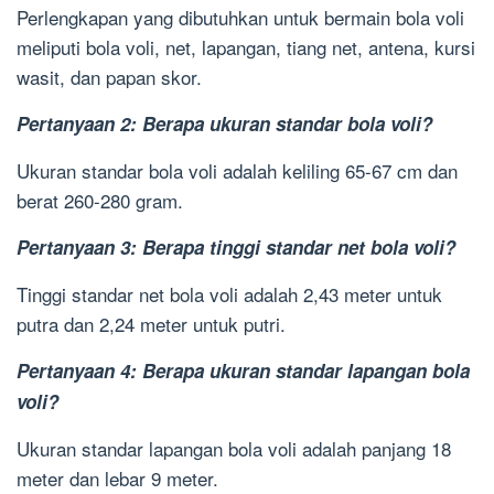
Perlengkapan yang dibutuhkan untuk bermain bola voli
meliputi bola voli, net, lapangan, tiang net, antena, kursi
wasit, dan papan skor.
Pertanyaan 2: Berapa ukuran standar bola voli?
Ukuran standar bola voli adalah keliling 65-67 cm dan
berat 260-280 gram.
Pertanyaan 3: Berapa tinggi standar net bola voli?
Tinggi standar net bola voli adalah 2,43 meter untuk
putra dan 2,24 meter untuk putri.
Pertanyaan 4: Berapa ukuran standar lapangan bola
voli?
Ukuran standar lapangan bola voli adalah panjang 18
meter dan lebar 9 meter.