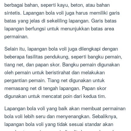
berbagai bahan, seperti kayu, beton, atau bahan
sintetis. Lapangan bola voli juga harus memiliki garis
batas yang jelas di sekeliling lapangan. Garis batas
lapangan berfungsi untuk menunjukkan batas area
permainan.
Selain itu, lapangan bola voli juga dilengkapi dengan
beberapa fasilitas pendukung, seperti bangku pemain,
tiang net, dan papan skor. Bangku pemain digunakan
oleh pemain untuk beristirahat dan melakukan
pergantian pemain. Tiang net digunakan untuk
memasang net di tengah lapangan. Papan skor
digunakan untuk mencatat poin dari kedua tim.
Lapangan bola voli yang baik akan membuat permainan
bola voli lebih seru dan menyenangkan. Sebaliknya,
lapangan bola voli yang tidak sesuai standar akan