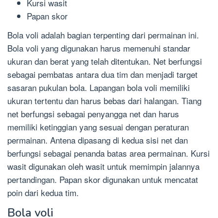
Kursi wasit
Papan skor
Bola voli adalah bagian terpenting dari permainan ini.
Bola voli yang digunakan harus memenuhi standar
ukuran dan berat yang telah ditentukan. Net berfungsi
sebagai pembatas antara dua tim dan menjadi target
sasaran pukulan bola. Lapangan bola voli memiliki
ukuran tertentu dan harus bebas dari halangan. Tiang
net berfungsi sebagai penyangga net dan harus
memiliki ketinggian yang sesuai dengan peraturan
permainan. Antena dipasang di kedua sisi net dan
berfungsi sebagai penanda batas area permainan. Kursi
wasit digunakan oleh wasit untuk memimpin jalannya
pertandingan. Papan skor digunakan untuk mencatat
poin dari kedua tim.
Bola voli