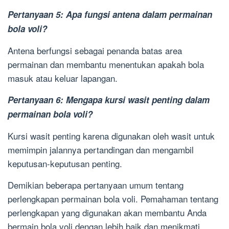
Pertanyaan 5: Apa fungsi antena dalam permainan
bola voli?
Antena berfungsi sebagai penanda batas area
permainan dan membantu menentukan apakah bola
masuk atau keluar lapangan.
Pertanyaan 6: Mengapa kursi wasit penting dalam
permainan bola voli?
Kursi wasit penting karena digunakan oleh wasit untuk
memimpin jalannya pertandingan dan mengambil
keputusan-keputusan penting.
Demikian beberapa pertanyaan umum tentang
perlengkapan permainan bola voli. Pemahaman tentang
perlengkapan yang digunakan akan membantu Anda
bermain bola voli dengan lebih baik dan menikmati