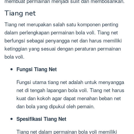
membuat permainan menjadi sulit dan membosankan.
Tiang net
Tiang net merupakan salah satu komponen penting
dalam perlengkapan permainan bola voli. Tiang net
berfungsi sebagai penyangga net dan harus memiliki
ketinggian yang sesuai dengan peraturan permainan
bola voli.
Fungsi Tiang Net
Fungsi utama tiang net adalah untuk menyangga
net di tengah lapangan bola voli. Tiang net harus
kuat dan kokoh agar dapat menahan beban net
dan bola yang dipukul oleh pemain.
Spesifikasi Tiang Net
Tiang net dalam permainan bola voli memiliki