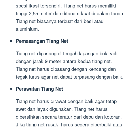
spesifikasi tersendiri. Tiang net harus memiliki
tinggi 2,55 meter dan ditanam kuat di dalam tanah.
Tiang net biasanya terbuat dari besi atau
aluminium.
Pemasangan Tiang Net
Tiang net dipasang di tengah lapangan bola voli
dengan jarak 9 meter antara kedua tiang net.
Tiang net harus dipasang dengan kencang dan
tegak lurus agar net dapat terpasang dengan baik.
Perawatan Tiang Net
Tiang net harus dirawat dengan baik agar tetap
awet dan layak digunakan. Tiang net harus
dibersihkan secara teratur dari debu dan kotoran.
Jika tiang net rusak, harus segera diperbaiki atau