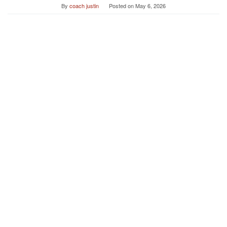
By
coach justin
Posted on
May 6, 2026