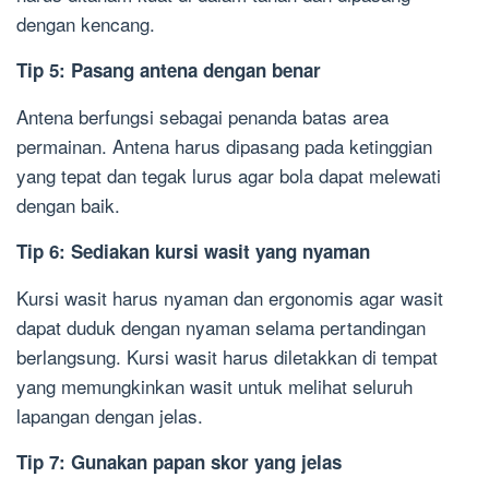
dengan kencang.
Tip 5: Pasang antena dengan benar
Antena berfungsi sebagai penanda batas area
permainan. Antena harus dipasang pada ketinggian
yang tepat dan tegak lurus agar bola dapat melewati
dengan baik.
Tip 6: Sediakan kursi wasit yang nyaman
Kursi wasit harus nyaman dan ergonomis agar wasit
dapat duduk dengan nyaman selama pertandingan
berlangsung. Kursi wasit harus diletakkan di tempat
yang memungkinkan wasit untuk melihat seluruh
lapangan dengan jelas.
Tip 7: Gunakan papan skor yang jelas