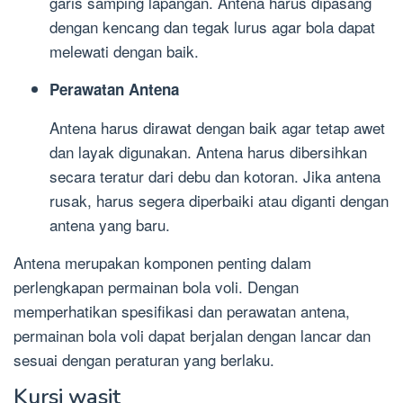
garis samping lapangan. Antena harus dipasang
dengan kencang dan tegak lurus agar bola dapat
melewati dengan baik.
Perawatan Antena
Antena harus dirawat dengan baik agar tetap awet
dan layak digunakan. Antena harus dibersihkan
secara teratur dari debu dan kotoran. Jika antena
rusak, harus segera diperbaiki atau diganti dengan
antena yang baru.
Antena merupakan komponen penting dalam
perlengkapan permainan bola voli. Dengan
memperhatikan spesifikasi dan perawatan antena,
permainan bola voli dapat berjalan dengan lancar dan
sesuai dengan peraturan yang berlaku.
Kursi wasit