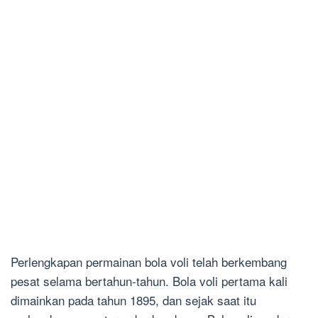
Perlengkapan permainan bola voli telah berkembang
pesat selama bertahun-tahun. Bola voli pertama kali
dimainkan pada tahun 1895, dan sejak saat itu