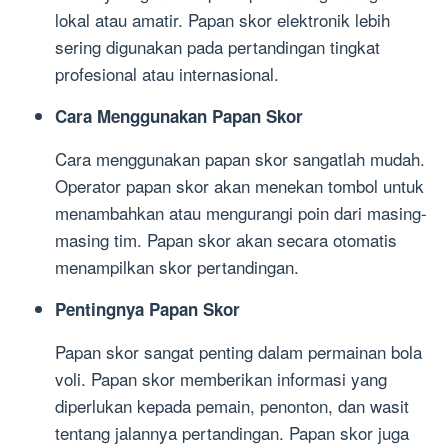
lokal atau amatir. Papan skor elektronik lebih
sering digunakan pada pertandingan tingkat
profesional atau internasional.
Cara Menggunakan Papan Skor
Cara menggunakan papan skor sangatlah mudah.
Operator papan skor akan menekan tombol untuk
menambahkan atau mengurangi poin dari masing-
masing tim. Papan skor akan secara otomatis
menampilkan skor pertandingan.
Pentingnya Papan Skor
Papan skor sangat penting dalam permainan bola
voli. Papan skor memberikan informasi yang
diperlukan kepada pemain, penonton, dan wasit
tentang jalannya pertandingan. Papan skor juga