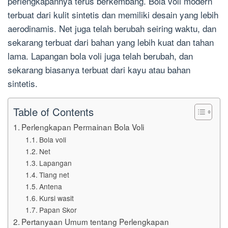
perlengkapannya terus berkembang. Bola voli modern
terbuat dari kulit sintetis dan memiliki desain yang lebih
aerodinamis. Net juga telah berubah seiring waktu, dan
sekarang terbuat dari bahan yang lebih kuat dan tahan
lama. Lapangan bola voli juga telah berubah, dan
sekarang biasanya terbuat dari kayu atau bahan
sintetis.
Table of Contents
Perlengkapan Permainan Bola Voli
Bola voli
Net
Lapangan
Tiang net
Antena
Kursi wasit
Papan Skor
Pertanyaan Umum tentang Perlengkapan