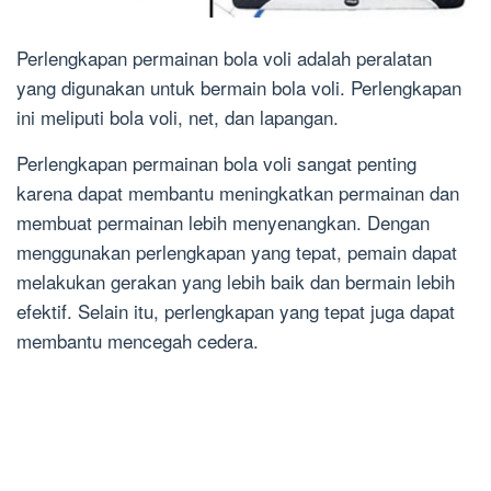
Perlengkapan permainan bola voli adalah peralatan
yang digunakan untuk bermain bola voli. Perlengkapan
ini meliputi bola voli, net, dan lapangan.
Perlengkapan permainan bola voli sangat penting
karena dapat membantu meningkatkan permainan dan
membuat permainan lebih menyenangkan. Dengan
menggunakan perlengkapan yang tepat, pemain dapat
melakukan gerakan yang lebih baik dan bermain lebih
efektif. Selain itu, perlengkapan yang tepat juga dapat
membantu mencegah cedera.