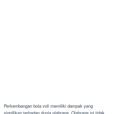
Perkembangan bola voli memiliki dampak yang
signifikan terhadap dunia olahraga. Olahraga ini tidak