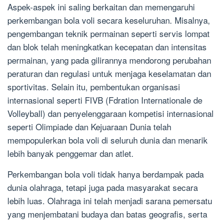
Aspek-aspek ini saling berkaitan dan memengaruhi
perkembangan bola voli secara keseluruhan. Misalnya,
pengembangan teknik permainan seperti servis lompat
dan blok telah meningkatkan kecepatan dan intensitas
permainan, yang pada gilirannya mendorong perubahan
peraturan dan regulasi untuk menjaga keselamatan dan
sportivitas. Selain itu, pembentukan organisasi
internasional seperti FIVB (Fdration Internationale de
Volleyball) dan penyelenggaraan kompetisi internasional
seperti Olimpiade dan Kejuaraan Dunia telah
mempopulerkan bola voli di seluruh dunia dan menarik
lebih banyak penggemar dan atlet.
Perkembangan bola voli tidak hanya berdampak pada
dunia olahraga, tetapi juga pada masyarakat secara
lebih luas. Olahraga ini telah menjadi sarana pemersatu
yang menjembatani budaya dan batas geografis, serta