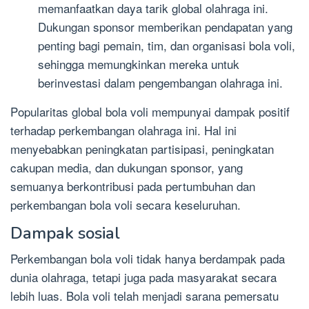
memanfaatkan daya tarik global olahraga ini.
Dukungan sponsor memberikan pendapatan yang
penting bagi pemain, tim, dan organisasi bola voli,
sehingga memungkinkan mereka untuk
berinvestasi dalam pengembangan olahraga ini.
Popularitas global bola voli mempunyai dampak positif
terhadap perkembangan olahraga ini. Hal ini
menyebabkan peningkatan partisipasi, peningkatan
cakupan media, dan dukungan sponsor, yang
semuanya berkontribusi pada pertumbuhan dan
perkembangan bola voli secara keseluruhan.
Dampak sosial
Perkembangan bola voli tidak hanya berdampak pada
dunia olahraga, tetapi juga pada masyarakat secara
lebih luas. Bola voli telah menjadi sarana pemersatu