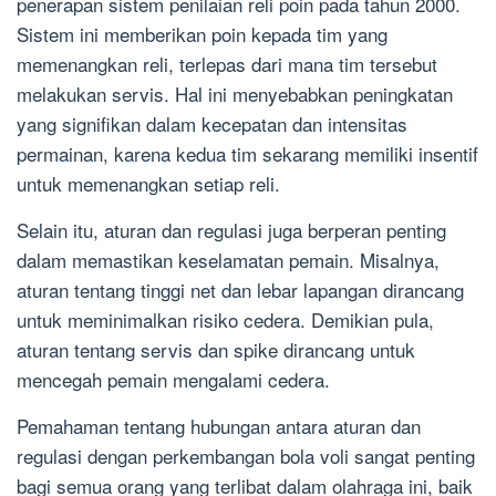
penerapan sistem penilaian reli poin pada tahun 2000.
Sistem ini memberikan poin kepada tim yang
memenangkan reli, terlepas dari mana tim tersebut
melakukan servis. Hal ini menyebabkan peningkatan
yang signifikan dalam kecepatan dan intensitas
permainan, karena kedua tim sekarang memiliki insentif
untuk memenangkan setiap reli.
Selain itu, aturan dan regulasi juga berperan penting
dalam memastikan keselamatan pemain. Misalnya,
aturan tentang tinggi net dan lebar lapangan dirancang
untuk meminimalkan risiko cedera. Demikian pula,
aturan tentang servis dan spike dirancang untuk
mencegah pemain mengalami cedera.
Pemahaman tentang hubungan antara aturan dan
regulasi dengan perkembangan bola voli sangat penting
bagi semua orang yang terlibat dalam olahraga ini, baik