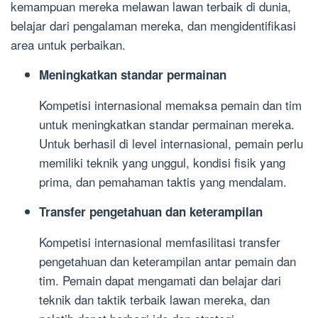
kemampuan mereka melawan lawan terbaik di dunia,
belajar dari pengalaman mereka, dan mengidentifikasi
area untuk perbaikan.
Meningkatkan standar permainan
Kompetisi internasional memaksa pemain dan tim
untuk meningkatkan standar permainan mereka.
Untuk berhasil di level internasional, pemain perlu
memiliki teknik yang unggul, kondisi fisik yang
prima, dan pemahaman taktis yang mendalam.
Transfer pengetahuan dan keterampilan
Kompetisi internasional memfasilitasi transfer
pengetahuan dan keterampilan antar pemain dan
tim. Pemain dapat mengamati dan belajar dari
teknik dan taktik terbaik lawan mereka, dan