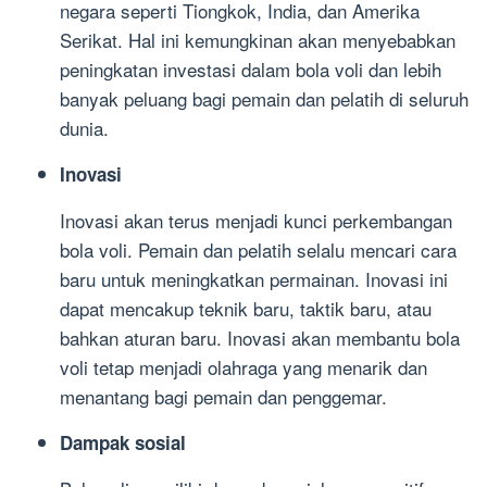
negara seperti Tiongkok, India, dan Amerika
Serikat. Hal ini kemungkinan akan menyebabkan
peningkatan investasi dalam bola voli dan lebih
banyak peluang bagi pemain dan pelatih di seluruh
dunia.
Inovasi
Inovasi akan terus menjadi kunci perkembangan
bola voli. Pemain dan pelatih selalu mencari cara
baru untuk meningkatkan permainan. Inovasi ini
dapat mencakup teknik baru, taktik baru, atau
bahkan aturan baru. Inovasi akan membantu bola
voli tetap menjadi olahraga yang menarik dan
menantang bagi pemain dan penggemar.
Dampak sosial