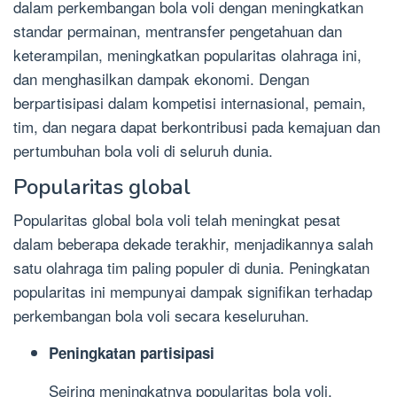
dalam perkembangan bola voli dengan meningkatkan
standar permainan, mentransfer pengetahuan dan
keterampilan, meningkatkan popularitas olahraga ini,
dan menghasilkan dampak ekonomi. Dengan
berpartisipasi dalam kompetisi internasional, pemain,
tim, dan negara dapat berkontribusi pada kemajuan dan
pertumbuhan bola voli di seluruh dunia.
Popularitas global
Popularitas global bola voli telah meningkat pesat
dalam beberapa dekade terakhir, menjadikannya salah
satu olahraga tim paling populer di dunia. Peningkatan
popularitas ini mempunyai dampak signifikan terhadap
perkembangan bola voli secara keseluruhan.
Peningkatan partisipasi
Seiring meningkatnya popularitas bola voli,