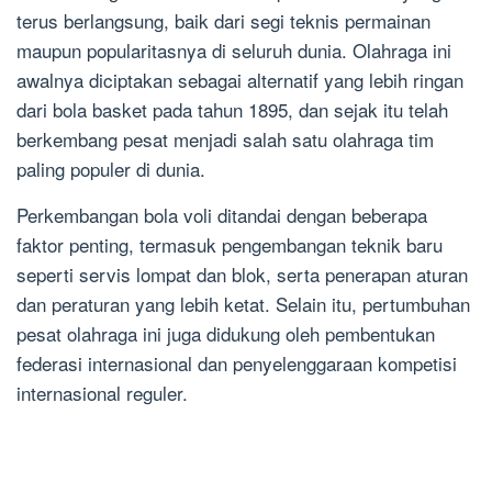
terus berlangsung, baik dari segi teknis permainan
maupun popularitasnya di seluruh dunia. Olahraga ini
awalnya diciptakan sebagai alternatif yang lebih ringan
dari bola basket pada tahun 1895, dan sejak itu telah
berkembang pesat menjadi salah satu olahraga tim
paling populer di dunia.
Perkembangan bola voli ditandai dengan beberapa
faktor penting, termasuk pengembangan teknik baru
seperti servis lompat dan blok, serta penerapan aturan
dan peraturan yang lebih ketat. Selain itu, pertumbuhan
pesat olahraga ini juga didukung oleh pembentukan
federasi internasional dan penyelenggaraan kompetisi
internasional reguler.