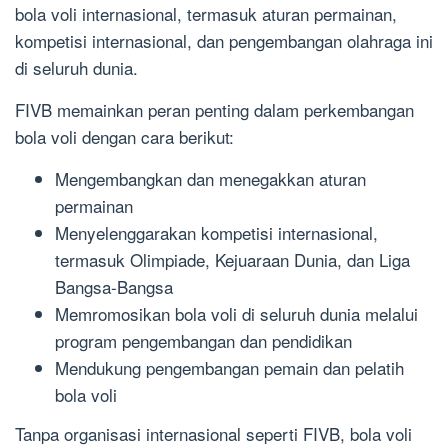
bola voli internasional, termasuk aturan permainan,
kompetisi internasional, dan pengembangan olahraga ini
di seluruh dunia.
FIVB memainkan peran penting dalam perkembangan
bola voli dengan cara berikut:
Mengembangkan dan menegakkan aturan
permainan
Menyelenggarakan kompetisi internasional,
termasuk Olimpiade, Kejuaraan Dunia, dan Liga
Bangsa-Bangsa
Memromosikan bola voli di seluruh dunia melalui
program pengembangan dan pendidikan
Mendukung pengembangan pemain dan pelatih
bola voli
Tanpa organisasi internasional seperti FIVB, bola voli