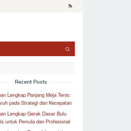
Recent Posts
an Lengkap Panjang Meja Tenis:
ruh pada Strategi dan Kecepatan
an Lengkap Gerak Dasar Bulu
is untuk Pemula dan Profesional