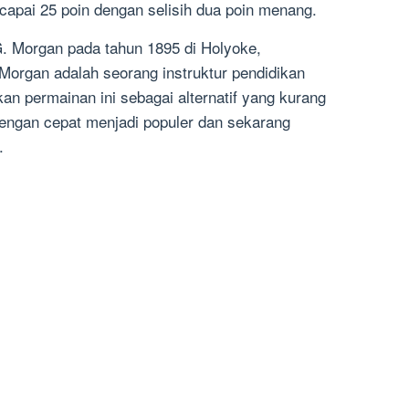
apai 25 poin dengan selisih dua poin menang.
 G. Morgan pada tahun 1895 di Holyoke,
Morgan adalah seorang instruktur pendidikan
an permainan ini sebagai alternatif yang kurang
 dengan cepat menjadi populer dan sekarang
.