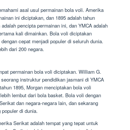
memahami asal usul permainan bola voli. Amerika
ainan ini diciptakan, dan 1895 adalah tahun
 adalah pencipta permainan ini, dan YMCA adalah
rtama kali dimainkan. Bola voli diciptakan
n dengan cepat menjadi populer di seluruh dunia.
ebih dari 200 negara.
pat permainan bola voli diciptakan. William G.
h seorang instruktur pendidikan jasmani di YMCA
tahun 1895, Morgan menciptakan bola voli
lebih lembut dari bola basket. Bola voli dengan
Serikat dan negara-negara lain, dan sekarang
 populer di dunia.
rika Serikat adalah tempat yang tepat untuk