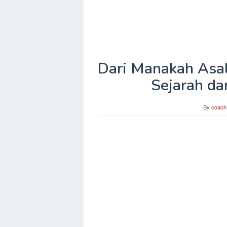
Dari Manakah Asal
Sejarah d
By
coach 