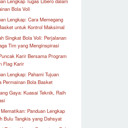
an Lengkap Tugas Libero dalam
inan Bola Voli
uan Lengkap: Cara Memegang
Basket untuk Kontrol Maksimal
ah Singkat Bola Voli: Perjalanan
aga Tim yang Menginspirasi
Puncak Karir Bersama Program
n Flag Karir
an Lengkap: Pahami Tujuan
 Permainan Bola Basket
ang Gaya: Kuasai Teknik, Raih
asi
 Mematikan: Panduan Lengkap
 Bulu Tangkis yang Dahsyat