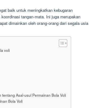
angat baik untuk meningkatkan kebugaran
n koordinasi tangan-mata. Ini juga merupakan
apat dimainkan oleh orang-orang dari segala usia
a voli
 tentang Asal-usul Permainan Bola Voli
nan Bola Voli