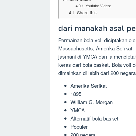
Youtube Video:
Share this:
dari manakah asal pe
Permainan bola voli diciptakan ol
Massachusetts, Amerika Serikat. 
jasmani di YMCA dan ia menciptak
keras dari bola basket. Bola voli
dimainkan di lebih dari 200 negara
Amerika Serikat
1895
William G. Morgan
YMCA
Alternatif bola basket
Populer
200 negara