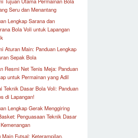
i Tujuan Utama Permainan Bola
yang Seru dan Menantang
an Lengkap Sarana dan
rana Bola Voli untuk Lapangan
ik
i Aturan Main: Panduan Lengkap
uran Sepak Bola
n Resmi Net Tenis Meja: Panduan
ap untuk Permainan yang Adil
i Teknik Dasar Bola Voli: Panduan
s di Lapangan!
an Lengkap Gerak Menggiring
Basket: Penguasaan Teknik Dasar
k Kemenangan
 Main Futsal: Keterampilan,