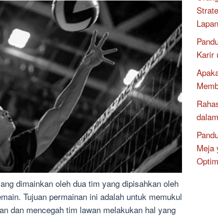
Strat
Lapa
Pandu
Karir
Apaka
Memb
Rahas
dalam
Pandu
Meja 
Optim
yang dimainkan oleh dua tim yang dipisahkan oleh
 pemain. Tujuan permainan ini adalah untuk memukul
awan dan mencegah tim lawan melakukan hal yang