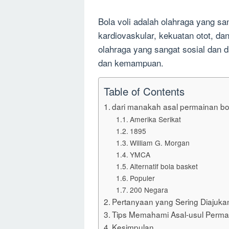
Bola voli adalah olahraga yang s
kardiovaskular, kekuatan otot, da
olahraga yang sangat sosial dan d
dan kemampuan.
Table of Contents
dari manakah asal permainan bol
Amerika Serikat
1895
William G. Morgan
YMCA
Alternatif bola basket
Populer
200 Negara
Pertanyaan yang Sering Diajukan
Tips Memahami Asal-usul Permai
Kesimpulan