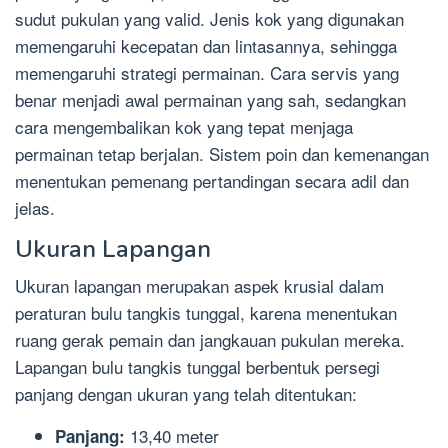
sudut pukulan yang valid. Jenis kok yang digunakan
memengaruhi kecepatan dan lintasannya, sehingga
memengaruhi strategi permainan. Cara servis yang
benar menjadi awal permainan yang sah, sedangkan
cara mengembalikan kok yang tepat menjaga
permainan tetap berjalan. Sistem poin dan kemenangan
menentukan pemenang pertandingan secara adil dan
jelas.
Ukuran Lapangan
Ukuran lapangan merupakan aspek krusial dalam
peraturan bulu tangkis tunggal, karena menentukan
ruang gerak pemain dan jangkauan pukulan mereka.
Lapangan bulu tangkis tunggal berbentuk persegi
panjang dengan ukuran yang telah ditentukan:
13,40 meter
Panjang: