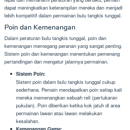
dapat meningkatkan keterampilan mereka dan menjadi
lebih kompetitif dalam permainan bulu tangkis tunggal.
Poin dan Kemenangan
Dalam peraturan bulu tangkis tunggal, poin dan
kemenangan memegang peranan yang sangat penting.
Sistem poin dan kemenangan menentukan pemenang
pertandingan dan mengatur jalannya permainan.
Sistem Poin:
Sistem poin dalam bulu tangkis tunggal cukup
sederhana. Pemain mendapatkan poin setiap kali
mereka memenangkan sebuah reli (pertukaran
pukulan). Poin diberikan ketika kok jatuh di area
permainan lawan atau lawan melakukan
kesalahan.
Kemenangan Game: