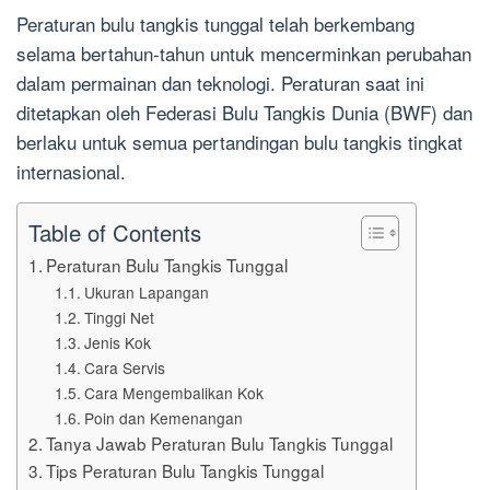
Peraturan bulu tangkis tunggal telah berkembang
selama bertahun-tahun untuk mencerminkan perubahan
dalam permainan dan teknologi. Peraturan saat ini
ditetapkan oleh Federasi Bulu Tangkis Dunia (BWF) dan
berlaku untuk semua pertandingan bulu tangkis tingkat
internasional.
Table of Contents
Peraturan Bulu Tangkis Tunggal
Ukuran Lapangan
Tinggi Net
Jenis Kok
Cara Servis
Cara Mengembalikan Kok
Poin dan Kemenangan
Tanya Jawab Peraturan Bulu Tangkis Tunggal
Tips Peraturan Bulu Tangkis Tunggal