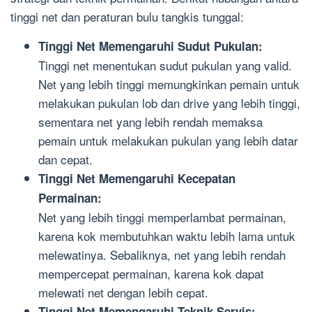
tinggi net dan peraturan bulu tangkis tunggal:
Tinggi Net Memengaruhi Sudut Pukulan:
Tinggi net menentukan sudut pukulan yang valid.
Net yang lebih tinggi memungkinkan pemain untuk
melakukan pukulan lob dan drive yang lebih tinggi,
sementara net yang lebih rendah memaksa
pemain untuk melakukan pukulan yang lebih datar
dan cepat.
Tinggi Net Memengaruhi Kecepatan
Permainan:
Net yang lebih tinggi memperlambat permainan,
karena kok membutuhkan waktu lebih lama untuk
melewatinya. Sebaliknya, net yang lebih rendah
mempercepat permainan, karena kok dapat
melewati net dengan lebih cepat.
Tinggi Net Memengaruhi Teknik Servis: