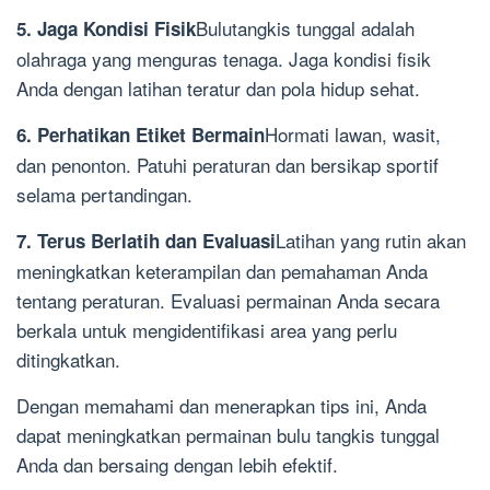
Bulutangkis tunggal adalah
5. Jaga Kondisi Fisik
olahraga yang menguras tenaga. Jaga kondisi fisik
Anda dengan latihan teratur dan pola hidup sehat.
Hormati lawan, wasit,
6. Perhatikan Etiket Bermain
dan penonton. Patuhi peraturan dan bersikap sportif
selama pertandingan.
Latihan yang rutin akan
7. Terus Berlatih dan Evaluasi
meningkatkan keterampilan dan pemahaman Anda
tentang peraturan. Evaluasi permainan Anda secara
berkala untuk mengidentifikasi area yang perlu
ditingkatkan.
Dengan memahami dan menerapkan tips ini, Anda
dapat meningkatkan permainan bulu tangkis tunggal
Anda dan bersaing dengan lebih efektif.