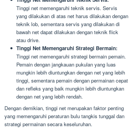
Tinggi net memengaruhi teknik servis. Servis
yang dilakukan di atas net harus dilakukan dengan
teknik lob, sementara servis yang dilakukan di
bawah net dapat dilakukan dengan teknik flick
atau drive.
Tinggi Net Memengaruhi Strategi Bermain:
Tinggi net memengaruhi strategi bermain pemain.
Pemain dengan jangkauan pukulan yang luas
mungkin lebih diuntungkan dengan net yang lebih
tinggi, sementara pemain dengan permainan cepat
dan refleks yang baik mungkin lebih diuntungkan
dengan net yang lebih rendah.
Dengan demikian, tinggi net merupakan faktor penting
yang memengaruhi peraturan bulu tangkis tunggal dan
strategi permainan secara keseluruhan.