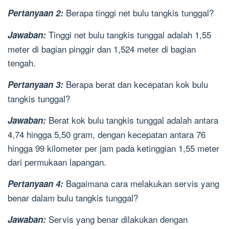
Berapa tinggi net bulu tangkis tunggal?
Pertanyaan 2:
Tinggi net bulu tangkis tunggal adalah 1,55
Jawaban:
meter di bagian pinggir dan 1,524 meter di bagian
tengah.
Berapa berat dan kecepatan kok bulu
Pertanyaan 3:
tangkis tunggal?
Berat kok bulu tangkis tunggal adalah antara
Jawaban:
4,74 hingga 5,50 gram, dengan kecepatan antara 76
hingga 99 kilometer per jam pada ketinggian 1,55 meter
dari permukaan lapangan.
Bagaimana cara melakukan servis yang
Pertanyaan 4:
benar dalam bulu tangkis tunggal?
Servis yang benar dilakukan dengan
Jawaban: