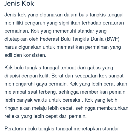
Jenis Kok
Jenis kok yang digunakan dalam bulu tangkis tunggal
memiliki pengaruh yang signifikan terhadap peraturan
permainan. Kok yang memenuhi standar yang
ditetapkan oleh Federasi Bulu Tangkis Dunia (BWF)
harus digunakan untuk memastikan permainan yang
adil dan konsisten.
Kok bulu tangkis tunggal terbuat dari gabus yang
dilapisi dengan kulit. Berat dan kecepatan kok sangat
memengaruhi gaya bermain. Kok yang lebih berat akan
melambat saat terbang, sehingga memberikan pemain
lebih banyak waktu untuk bereaksi. Kok yang lebih
ringan akan melaju lebih cepat, sehingga membutuhkan
refleks yang lebih cepat dari pemain.
Peraturan bulu tangkis tunggal menetapkan standar