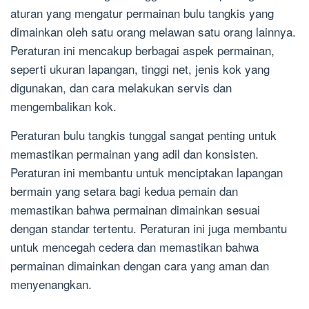
aturan yang mengatur permainan bulu tangkis yang
dimainkan oleh satu orang melawan satu orang lainnya.
Peraturan ini mencakup berbagai aspek permainan,
seperti ukuran lapangan, tinggi net, jenis kok yang
digunakan, dan cara melakukan servis dan
mengembalikan kok.
Peraturan bulu tangkis tunggal sangat penting untuk
memastikan permainan yang adil dan konsisten.
Peraturan ini membantu untuk menciptakan lapangan
bermain yang setara bagi kedua pemain dan
memastikan bahwa permainan dimainkan sesuai
dengan standar tertentu. Peraturan ini juga membantu
untuk mencegah cedera dan memastikan bahwa
permainan dimainkan dengan cara yang aman dan
menyenangkan.