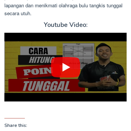
lapangan dan menikmati olahraga bulu tangkis tunggal
secara utuh.
Youtube Video:
Share this: