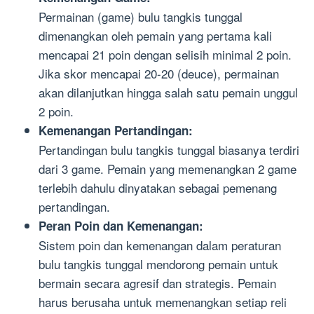
Permainan (game) bulu tangkis tunggal
dimenangkan oleh pemain yang pertama kali
mencapai 21 poin dengan selisih minimal 2 poin.
Jika skor mencapai 20-20 (deuce), permainan
akan dilanjutkan hingga salah satu pemain unggul
2 poin.
Kemenangan Pertandingan:
Pertandingan bulu tangkis tunggal biasanya terdiri
dari 3 game. Pemain yang memenangkan 2 game
terlebih dahulu dinyatakan sebagai pemenang
pertandingan.
Peran Poin dan Kemenangan:
Sistem poin dan kemenangan dalam peraturan
bulu tangkis tunggal mendorong pemain untuk
bermain secara agresif dan strategis. Pemain
harus berusaha untuk memenangkan setiap reli