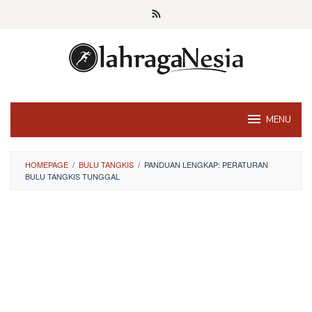
Skip
to
content
MENU
HOMEPAGE
/
BULU TANGKIS
/
PANDUAN LENGKAP: PERATURAN
BULU TANGKIS TUNGGAL