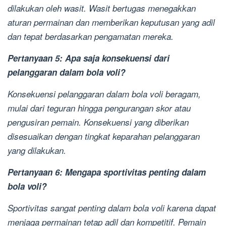
dilakukan oleh wasit. Wasit bertugas menegakkan
aturan permainan dan memberikan keputusan yang adil
dan tepat berdasarkan pengamatan mereka.
Pertanyaan 5: Apa saja konsekuensi dari
pelanggaran dalam bola voli?
Konsekuensi pelanggaran dalam bola voli beragam,
mulai dari teguran hingga pengurangan skor atau
pengusiran pemain. Konsekuensi yang diberikan
disesuaikan dengan tingkat keparahan pelanggaran
yang dilakukan.
Pertanyaan 6: Mengapa sportivitas penting dalam
bola voli?
Sportivitas sangat penting dalam bola voli karena dapat
menjaga permainan tetap adil dan kompetitif. Pemain