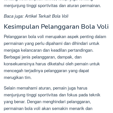
menjunjung tinggi sportivitas dan aturan permainan.
Baca juga: Artikel Terkait Bola Voli
Kesimpulan Pelanggaran Bola Voli
Pelanggaran bola voli merupakan aspek penting dalam
permainan yang perlu dipahami dan dihindari untuk
menjaga kelancaran dan keadilan pertandingan.
Berbagai jenis pelanggaran, dampak, dan
konsekuensinya harus diketahui oleh pemain untuk
mencegah terjadinya pelanggaran yang dapat
merugikan tim.
Selain memahami aturan, pemain juga harus
menjunjung tinggi sportivitas dan fokus pada teknik
yang benar. Dengan menghindari pelanggaran,
permainan bola voli akan semakin menarik dan