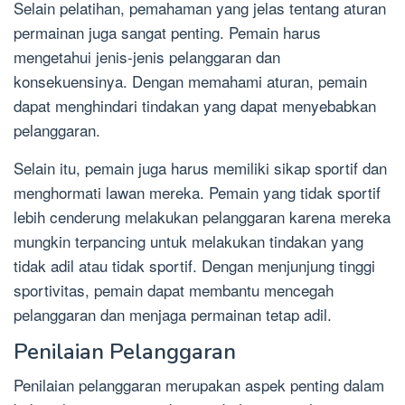
Selain pelatihan, pemahaman yang jelas tentang aturan
permainan juga sangat penting. Pemain harus
mengetahui jenis-jenis pelanggaran dan
konsekuensinya. Dengan memahami aturan, pemain
dapat menghindari tindakan yang dapat menyebabkan
pelanggaran.
Selain itu, pemain juga harus memiliki sikap sportif dan
menghormati lawan mereka. Pemain yang tidak sportif
lebih cenderung melakukan pelanggaran karena mereka
mungkin terpancing untuk melakukan tindakan yang
tidak adil atau tidak sportif. Dengan menjunjung tinggi
sportivitas, pemain dapat membantu mencegah
pelanggaran dan menjaga permainan tetap adil.
Penilaian Pelanggaran
Penilaian pelanggaran merupakan aspek penting dalam