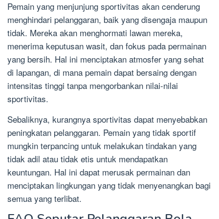
Pemain yang menjunjung sportivitas akan cenderung
menghindari pelanggaran, baik yang disengaja maupun
tidak. Mereka akan menghormati lawan mereka,
menerima keputusan wasit, dan fokus pada permainan
yang bersih. Hal ini menciptakan atmosfer yang sehat
di lapangan, di mana pemain dapat bersaing dengan
intensitas tinggi tanpa mengorbankan nilai-nilai
sportivitas.
Sebaliknya, kurangnya sportivitas dapat menyebabkan
peningkatan pelanggaran. Pemain yang tidak sportif
mungkin terpancing untuk melakukan tindakan yang
tidak adil atau tidak etis untuk mendapatkan
keuntungan. Hal ini dapat merusak permainan dan
menciptakan lingkungan yang tidak menyenangkan bagi
semua yang terlibat.
FAQ Seputar Pelanggaran Bola