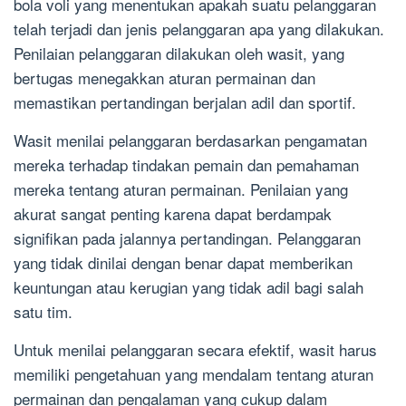
bola voli yang menentukan apakah suatu pelanggaran
telah terjadi dan jenis pelanggaran apa yang dilakukan.
Penilaian pelanggaran dilakukan oleh wasit, yang
bertugas menegakkan aturan permainan dan
memastikan pertandingan berjalan adil dan sportif.
Wasit menilai pelanggaran berdasarkan pengamatan
mereka terhadap tindakan pemain dan pemahaman
mereka tentang aturan permainan. Penilaian yang
akurat sangat penting karena dapat berdampak
signifikan pada jalannya pertandingan. Pelanggaran
yang tidak dinilai dengan benar dapat memberikan
keuntungan atau kerugian yang tidak adil bagi salah
satu tim.
Untuk menilai pelanggaran secara efektif, wasit harus
memiliki pengetahuan yang mendalam tentang aturan
permainan dan pengalaman yang cukup dalam