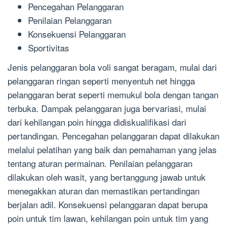
Pencegahan Pelanggaran
Penilaian Pelanggaran
Konsekuensi Pelanggaran
Sportivitas
Jenis pelanggaran bola voli sangat beragam, mulai dari
pelanggaran ringan seperti menyentuh net hingga
pelanggaran berat seperti memukul bola dengan tangan
terbuka. Dampak pelanggaran juga bervariasi, mulai
dari kehilangan poin hingga didiskualifikasi dari
pertandingan. Pencegahan pelanggaran dapat dilakukan
melalui pelatihan yang baik dan pemahaman yang jelas
tentang aturan permainan. Penilaian pelanggaran
dilakukan oleh wasit, yang bertanggung jawab untuk
menegakkan aturan dan memastikan pertandingan
berjalan adil. Konsekuensi pelanggaran dapat berupa
poin untuk tim lawan, kehilangan poin untuk tim yang