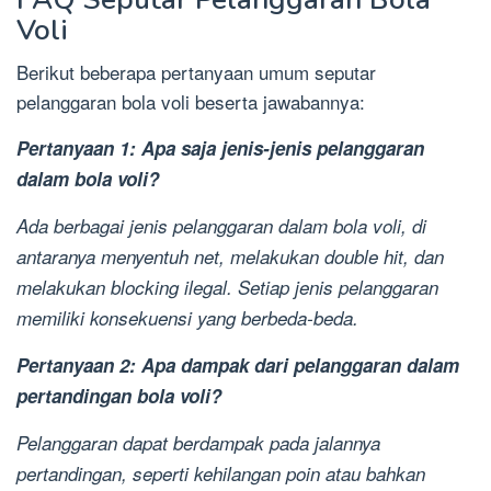
Voli
Berikut beberapa pertanyaan umum seputar
pelanggaran bola voli beserta jawabannya:
Pertanyaan 1: Apa saja jenis-jenis pelanggaran
dalam bola voli?
Ada berbagai jenis pelanggaran dalam bola voli, di
antaranya menyentuh net, melakukan double hit, dan
melakukan blocking ilegal. Setiap jenis pelanggaran
memiliki konsekuensi yang berbeda-beda.
Pertanyaan 2: Apa dampak dari pelanggaran dalam
pertandingan bola voli?
Pelanggaran dapat berdampak pada jalannya
pertandingan, seperti kehilangan poin atau bahkan