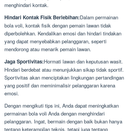
menghindari kontak.
Dalam permainan
Hindari Kontak Fisik Berlebihan:
bola voli, kontak fisik dengan pemain lawan tidak
diperbolehkan. Kendalikan emosi dan hindari tindakan
yang dapat menyebabkan pelanggaran, seperti
mendorong atau menarik pemain lawan.
Hormati lawan dan keputusan wasit.
Jaga Sportivitas:
Hindari berdebat atau menunjukkan sikap tidak sportif.
Sportivitas akan menciptakan lingkungan pertandingan
yang positif dan meminimalisir pelanggaran karena
emosi.
Dengan mengikuti tips ini, Anda dapat meningkatkan
permainan bola voli Anda dengan menghindari
pelanggaran. Ingat, bermain dengan baik bukan hanya
tentang keterampilan teknis, tetapi juga tentang