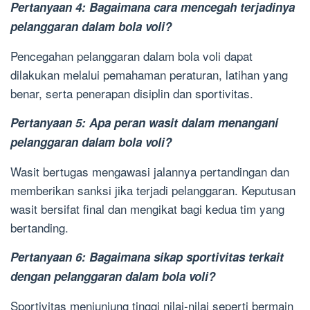
Pertanyaan 4: Bagaimana cara mencegah terjadinya
pelanggaran dalam bola voli?
Pencegahan pelanggaran dalam bola voli dapat
dilakukan melalui pemahaman peraturan, latihan yang
benar, serta penerapan disiplin dan sportivitas.
Pertanyaan 5: Apa peran wasit dalam menangani
pelanggaran dalam bola voli?
Wasit bertugas mengawasi jalannya pertandingan dan
memberikan sanksi jika terjadi pelanggaran. Keputusan
wasit bersifat final dan mengikat bagi kedua tim yang
bertanding.
Pertanyaan 6: Bagaimana sikap sportivitas terkait
dengan pelanggaran dalam bola voli?
Sportivitas menjunjung tinggi nilai-nilai seperti bermain