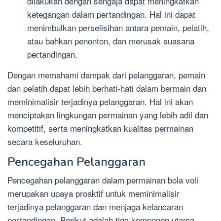
dilakukan dengan sengaja dapat meningkatkan
ketegangan dalam pertandingan. Hal ini dapat
menimbulkan perselisihan antara pemain, pelatih,
atau bahkan penonton, dan merusak suasana
pertandingan.
Dengan memahami dampak dari pelanggaran, pemain
dan pelatih dapat lebih berhati-hati dalam bermain dan
meminimalisir terjadinya pelanggaran. Hal ini akan
menciptakan lingkungan permainan yang lebih adil dan
kompetitif, serta meningkatkan kualitas permainan
secara keseluruhan.
Pencegahan Pelanggaran
Pencegahan pelanggaran dalam permainan bola voli
merupakan upaya proaktif untuk meminimalisir
terjadinya pelanggaran dan menjaga kelancaran
pertandingan. Berikut adalah tiga komponen utama