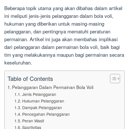
Beberapa topik utama yang akan dibahas dalam artikel
ini meliputi jenis-jenis pelanggaran dalam bola voli,
hukuman yang diberikan untuk masing-masing
pelanggaran, dan pentingnya mematuhi peraturan
permainan. Artikel ini juga akan membahas implikasi
dari pelanggaran dalam permainan bola voli, baik bagi
tim yang melakukannya maupun bagi permainan secara
keseluruhan.
Table of Contents
Pelanggaran Dalam Permainan Bola Voli
Jenis Pelanggaran
Hukuman Pelanggaran
Dampak Pelanggaran
Pencegahan Pelanggaran
Peran Wasit
Sportivitas