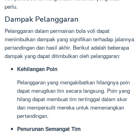
perlu.
Dampak Pelanggaran
Pelanggaran dalam permainan bola voli dapat
menimbulkan dampak yang signifikan terhadap jalannya
pertandingan dan hasil akhir. Berikut adalah beberapa
dampak yang dapat ditimbulkan oleh pelanggaran:
Kehilangan Poin
Pelanggaran yang mengakibatkan hilangnya poin
dapat merugikan tim secara langsung. Poin yang
hilang dapat membuat tim tertinggal dalam skor
dan mempersulit mereka untuk memenangkan
pertandingan.
Penurunan Semangat Tim