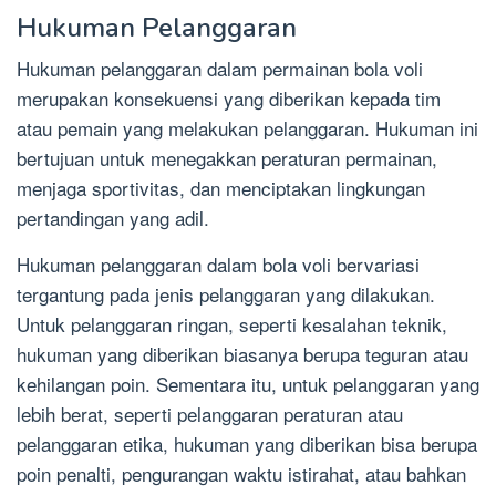
Hukuman Pelanggaran
Hukuman pelanggaran dalam permainan bola voli
merupakan konsekuensi yang diberikan kepada tim
atau pemain yang melakukan pelanggaran. Hukuman ini
bertujuan untuk menegakkan peraturan permainan,
menjaga sportivitas, dan menciptakan lingkungan
pertandingan yang adil.
Hukuman pelanggaran dalam bola voli bervariasi
tergantung pada jenis pelanggaran yang dilakukan.
Untuk pelanggaran ringan, seperti kesalahan teknik,
hukuman yang diberikan biasanya berupa teguran atau
kehilangan poin. Sementara itu, untuk pelanggaran yang
lebih berat, seperti pelanggaran peraturan atau
pelanggaran etika, hukuman yang diberikan bisa berupa
poin penalti, pengurangan waktu istirahat, atau bahkan