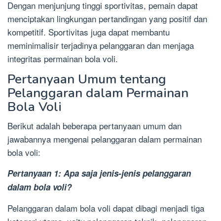
Dengan menjunjung tinggi sportivitas, pemain dapat
menciptakan lingkungan pertandingan yang positif dan
kompetitif. Sportivitas juga dapat membantu
meminimalisir terjadinya pelanggaran dan menjaga
integritas permainan bola voli.
Pertanyaan Umum tentang
Pelanggaran dalam Permainan
Bola Voli
Berikut adalah beberapa pertanyaan umum dan
jawabannya mengenai pelanggaran dalam permainan
bola voli:
Pertanyaan 1: Apa saja jenis-jenis pelanggaran
dalam bola voli?
Pelanggaran dalam bola voli dapat dibagi menjadi tiga