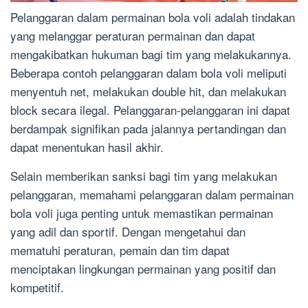
Pelanggaran dalam permainan bola voli adalah tindakan
yang melanggar peraturan permainan dan dapat
mengakibatkan hukuman bagi tim yang melakukannya.
Beberapa contoh pelanggaran dalam bola voli meliputi
menyentuh net, melakukan double hit, dan melakukan
block secara ilegal. Pelanggaran-pelanggaran ini dapat
berdampak signifikan pada jalannya pertandingan dan
dapat menentukan hasil akhir.
Selain memberikan sanksi bagi tim yang melakukan
pelanggaran, memahami pelanggaran dalam permainan
bola voli juga penting untuk memastikan permainan
yang adil dan sportif. Dengan mengetahui dan
mematuhi peraturan, pemain dan tim dapat
menciptakan lingkungan permainan yang positif dan
kompetitif.