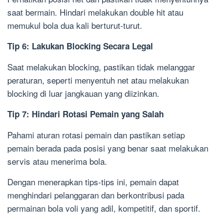
saat bermain. Hindari melakukan double hit atau
memukul bola dua kali berturut-turut.
Tip 6: Lakukan Blocking Secara Legal
Saat melakukan blocking, pastikan tidak melanggar
peraturan, seperti menyentuh net atau melakukan
blocking di luar jangkauan yang diizinkan.
Tip 7: Hindari Rotasi Pemain yang Salah
Pahami aturan rotasi pemain dan pastikan setiap
pemain berada pada posisi yang benar saat melakukan
servis atau menerima bola.
Dengan menerapkan tips-tips ini, pemain dapat
menghindari pelanggaran dan berkontribusi pada
permainan bola voli yang adil, kompetitif, dan sportif.