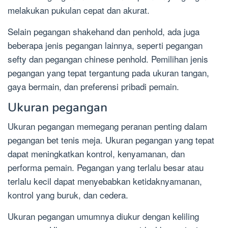
melakukan pukulan cepat dan akurat.
Selain pegangan shakehand dan penhold, ada juga
beberapa jenis pegangan lainnya, seperti pegangan
sefty dan pegangan chinese penhold. Pemilihan jenis
pegangan yang tepat tergantung pada ukuran tangan,
gaya bermain, dan preferensi pribadi pemain.
Ukuran pegangan
Ukuran pegangan memegang peranan penting dalam
pegangan bet tenis meja. Ukuran pegangan yang tepat
dapat meningkatkan kontrol, kenyamanan, dan
performa pemain. Pegangan yang terlalu besar atau
terlalu kecil dapat menyebabkan ketidaknyamanan,
kontrol yang buruk, dan cedera.
Ukuran pegangan umumnya diukur dengan keliling