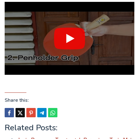
Share this:
Related Posts: