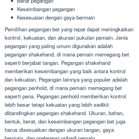
Berat pegangan
Keseimbangan pegangan
Kesesuaian dengan gaya bermain
Pemilihan pegangan bet yang tepat dapat meningkatkan
kontrol, kekuatan, dan akurasi pukulan pemain. Jenis
pegangan yang paling umum digunakan adalah
pegangan shakehand, di mana pemain memegang bet
seperti berjabat tangan. Pegangan shakehand
memberikan keseimbangan yang baik antara kontrol
dan kekuatan. Pegangan lainnya yang populer adalah
pegangan penhold, di mana pemain memegang bet
seperti pena. Pegangan penhold memberikan kontrol
lebih besar tetapi kekuatan yang lebih sedikit
dibandingkan pegangan shakehand. Ukuran, bahan,
bentuk, berat, dan keseimbangan pegangan bet juga
harus disesuaikan dengan ukuran tangan, gaya
bermain, dan preferensi pribadi pemain.