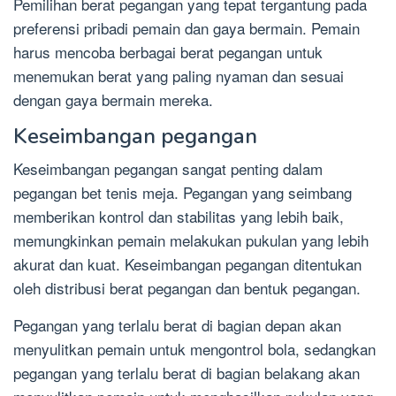
Pemilihan berat pegangan yang tepat tergantung pada
preferensi pribadi pemain dan gaya bermain. Pemain
harus mencoba berbagai berat pegangan untuk
menemukan berat yang paling nyaman dan sesuai
dengan gaya bermain mereka.
Keseimbangan pegangan
Keseimbangan pegangan sangat penting dalam
pegangan bet tenis meja. Pegangan yang seimbang
memberikan kontrol dan stabilitas yang lebih baik,
memungkinkan pemain melakukan pukulan yang lebih
akurat dan kuat. Keseimbangan pegangan ditentukan
oleh distribusi berat pegangan dan bentuk pegangan.
Pegangan yang terlalu berat di bagian depan akan
menyulitkan pemain untuk mengontrol bola, sedangkan
pegangan yang terlalu berat di bagian belakang akan