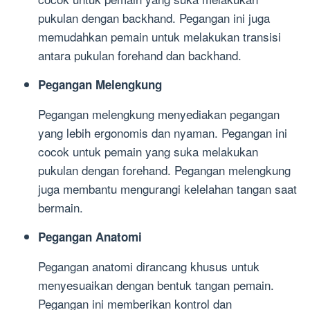
pukulan dengan backhand. Pegangan ini juga
memudahkan pemain untuk melakukan transisi
antara pukulan forehand dan backhand.
Pegangan Melengkung
Pegangan melengkung menyediakan pegangan
yang lebih ergonomis dan nyaman. Pegangan ini
cocok untuk pemain yang suka melakukan
pukulan dengan forehand. Pegangan melengkung
juga membantu mengurangi kelelahan tangan saat
bermain.
Pegangan Anatomi
Pegangan anatomi dirancang khusus untuk
menyesuaikan dengan bentuk tangan pemain.
Pegangan ini memberikan kontrol dan