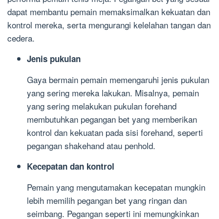
dapat membantu pemain memaksimalkan kekuatan dan
kontrol mereka, serta mengurangi kelelahan tangan dan
cedera.
Jenis pukulan
Gaya bermain pemain memengaruhi jenis pukulan
yang sering mereka lakukan. Misalnya, pemain
yang sering melakukan pukulan forehand
membutuhkan pegangan bet yang memberikan
kontrol dan kekuatan pada sisi forehand, seperti
pegangan shakehand atau penhold.
Kecepatan dan kontrol
Pemain yang mengutamakan kecepatan mungkin
lebih memilih pegangan bet yang ringan dan
seimbang. Pegangan seperti ini memungkinkan