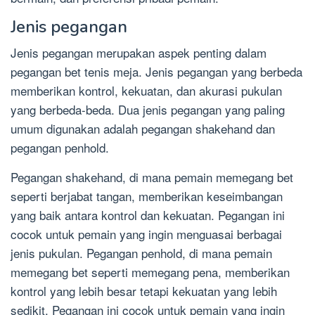
Jenis pegangan
Jenis pegangan merupakan aspek penting dalam
pegangan bet tenis meja. Jenis pegangan yang berbeda
memberikan kontrol, kekuatan, dan akurasi pukulan
yang berbeda-beda. Dua jenis pegangan yang paling
umum digunakan adalah pegangan shakehand dan
pegangan penhold.
Pegangan shakehand, di mana pemain memegang bet
seperti berjabat tangan, memberikan keseimbangan
yang baik antara kontrol dan kekuatan. Pegangan ini
cocok untuk pemain yang ingin menguasai berbagai
jenis pukulan. Pegangan penhold, di mana pemain
memegang bet seperti memegang pena, memberikan
kontrol yang lebih besar tetapi kekuatan yang lebih
sedikit. Pegangan ini cocok untuk pemain yang ingin