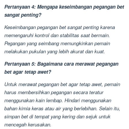
Pertanyaan 4: Mengapa keseimbangan pegangan bet
sangat penting?
Keseimbangan pegangan bet sangat penting karena
memengaruhi kontrol dan stabilitas saat bermain.
Pegangan yang seimbang memungkinkan pemain
melakukan pukulan yang lebih akurat dan kuat.
Pertanyaan 5: Bagaimana cara merawat pegangan
bet agar tetap awet?
Untuk merawat pegangan bet agar tetap awet, pemain
harus membersihkan pegangan secara teratur
menggunakan kain lembap. Hindari menggunakan
bahan kimia keras atau air yang berlebihan. Selain itu,
simpan bet di tempat yang kering dan sejuk untuk
mencegah kerusakan.