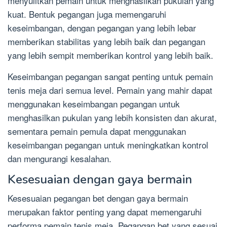
menyulitkan pemain untuk menghasilkan pukulan yang
kuat. Bentuk pegangan juga memengaruhi
keseimbangan, dengan pegangan yang lebih lebar
memberikan stabilitas yang lebih baik dan pegangan
yang lebih sempit memberikan kontrol yang lebih baik.
Keseimbangan pegangan sangat penting untuk pemain
tenis meja dari semua level. Pemain yang mahir dapat
menggunakan keseimbangan pegangan untuk
menghasilkan pukulan yang lebih konsisten dan akurat,
sementara pemain pemula dapat menggunakan
keseimbangan pegangan untuk meningkatkan kontrol
dan mengurangi kesalahan.
Kesesuaian dengan gaya bermain
Kesesuaian pegangan bet dengan gaya bermain
merupakan faktor penting yang dapat memengaruhi
performa pemain tenis meja. Pegangan bet yang sesuai