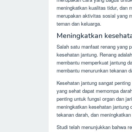
meningkatkan kualitas tidur, dan 
merupakan aktivitas sosial yang
teman dan keluarga.
Meningkatkan kesehata
Salah satu manfaat renang yang p
kesehatan jantung. Renang adalah 
membantu memperkuat jantung dan 
membantu menurunkan tekanan dar
Kesehatan jantung sangat penting
yang sehat dapat memompa darah 
penting untuk fungsi organ dan j
meningkatkan kesehatan jantung 
tekanan darah, dan meningkatkan k
Studi telah menunjukkan bahwa re