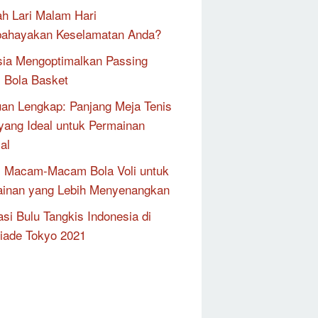
h Lari Malam Hari
ahayakan Keselamatan Anda?
ia Mengoptimalkan Passing
 Bola Basket
an Lengkap: Panjang Meja Tenis
yang Ideal untuk Permainan
al
i Macam-Macam Bola Voli untuk
inan yang Lebih Menyenangkan
asi Bulu Tangkis Indonesia di
iade Tokyo 2021