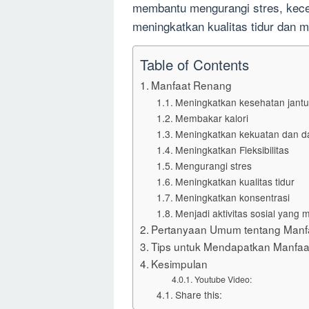
membantu mengurangi stres, kecem
meningkatkan kualitas tidur dan 
Table of Contents
Manfaat Renang
Meningkatkan kesehatan jant
Membakar kalori
Meningkatkan kekuatan dan da
Meningkatkan Fleksibilitas
Mengurangi stres
Meningkatkan kualitas tidur
Meningkatkan konsentrasi
Menjadi aktivitas sosial yan
Pertanyaan Umum tentang Manf
Tips untuk Mendapatkan Manfaa
Kesimpulan
Youtube Video:
Share this: