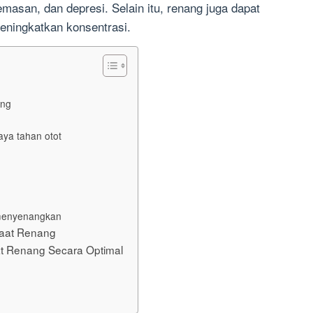
asan, dan depresi. Selain itu, renang juga dapat
meningkatkan konsentrasi.
ung
ya tahan otot
g menyenangkan
aat Renang
t Renang Secara Optimal