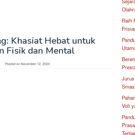
Sejar
Olahr
Raih 
Frisia
g: Khasiat Hebat untuk
Pandu
Utama
n Fisik dan Mental
Beren
Posted on
November 12, 2024
Prest
Jurus
Smash
Paham
Voli 
Pandu
Prasa
Terba