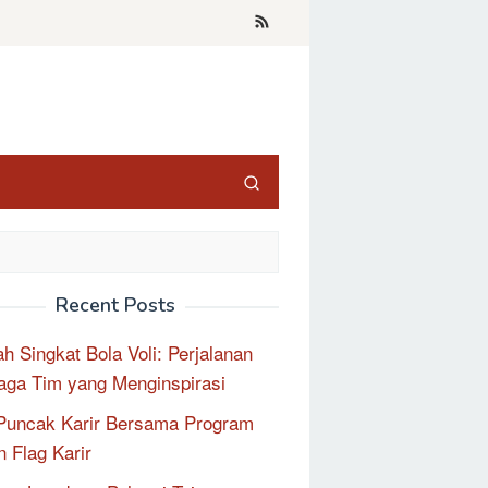
Recent Posts
ah Singkat Bola Voli: Perjalanan
aga Tim yang Menginspirasi
Puncak Karir Bersama Program
n Flag Karir