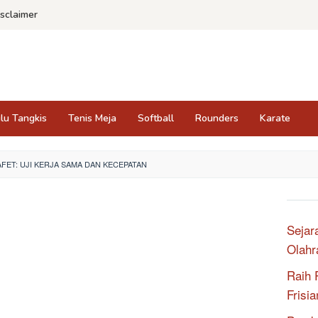
isclaimer
lu Tangkis
Tenis Meja
Softball
Rounders
Karate
AFET: UJI KERJA SAMA DAN KECEPATAN
Sejar
Olahr
Raih 
Frisia