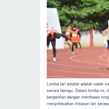
Lomba lari estafet adalah salah s
secara beregu. Dalam lomba ini, ti
bergantian dengan membawa tongka
menyelesaikan lintasan lari sece