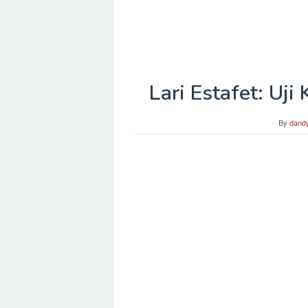
Lari Estafet: Uj
By
dandy