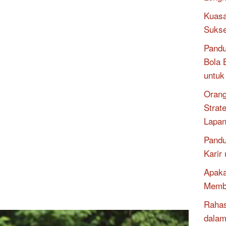
Kuasa
Sukse
Pandu
Bola 
untu
Orang
Strat
Lapa
Pandu
Karir
Apaka
Memb
Rahas
dalam