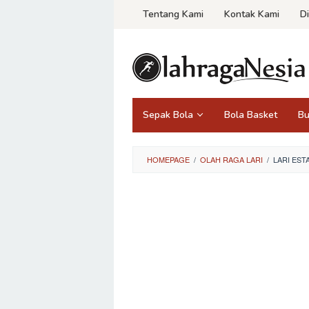
Skip
Tentang Kami
Kontak Kami
D
to
content
Sepak Bola
Bola Basket
Bu
HOMEPAGE
/
OLAH RAGA LARI
/
LARI EST