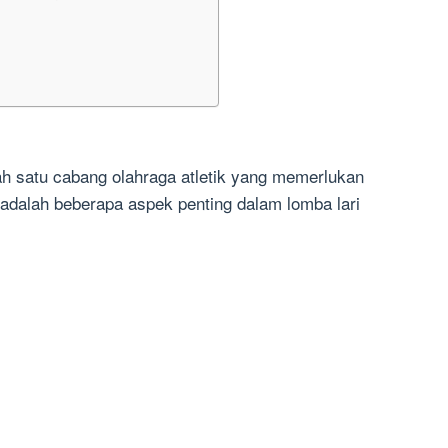
ah satu cabang olahraga atletik yang memerlukan
 adalah beberapa aspek penting dalam lomba lari