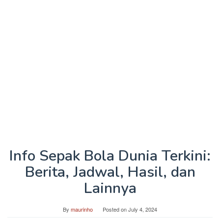
Info Sepak Bola Dunia Terkini:
Berita, Jadwal, Hasil, dan
Lainnya
By
maurinho
Posted on
July 4, 2024