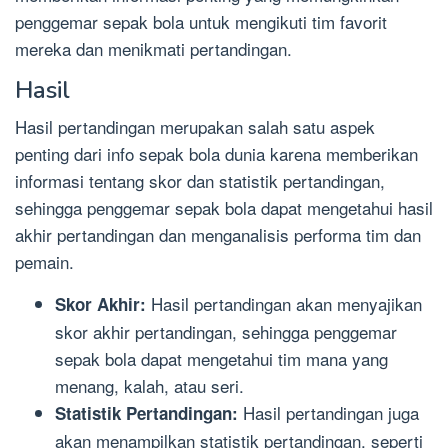
penggemar sepak bola untuk mengikuti tim favorit
mereka dan menikmati pertandingan.
Hasil
Hasil pertandingan merupakan salah satu aspek
penting dari info sepak bola dunia karena memberikan
informasi tentang skor dan statistik pertandingan,
sehingga penggemar sepak bola dapat mengetahui hasil
akhir pertandingan dan menganalisis performa tim dan
pemain.
Hasil pertandingan akan menyajikan
Skor Akhir:
skor akhir pertandingan, sehingga penggemar
sepak bola dapat mengetahui tim mana yang
menang, kalah, atau seri.
Hasil pertandingan juga
Statistik Pertandingan:
akan menampilkan statistik pertandingan, seperti