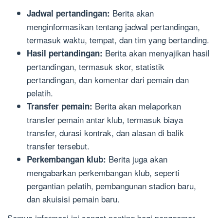
Berita akan
Jadwal pertandingan:
menginformasikan tentang jadwal pertandingan,
termasuk waktu, tempat, dan tim yang bertanding.
Berita akan menyajikan hasil
Hasil pertandingan:
pertandingan, termasuk skor, statistik
pertandingan, dan komentar dari pemain dan
pelatih.
Berita akan melaporkan
Transfer pemain:
transfer pemain antar klub, termasuk biaya
transfer, durasi kontrak, dan alasan di balik
transfer tersebut.
Berita juga akan
Perkembangan klub:
mengabarkan perkembangan klub, seperti
pergantian pelatih, pembangunan stadion baru,
dan akuisisi pemain baru.
Semua informasi ini sangat penting bagi penggemar