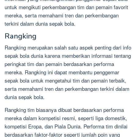
untuk mengikuti perkembangan tim dan pemain favorit
mereka, serta memahami tren dan perkembangan
terkini dalam dunia sepak bola.
Rangking
Rangking merupakan salah satu aspek penting dari info
sepak bola dunia karena memberikan informasi tentang
peringkat tim dan pemain berdasarkan performa
mereka. Rangking ini dapat membantu penggemar
sepak bola untuk mengetahui tim dan pemain terbaik,
serta memahami tren dan perkembangan terkini dalam
dunia sepak bola.
Rangking tim biasanya dibuat berdasarkan performa
mereka dalam kompetisi resmi, seperti liga domestik,
kompetisi Eropa, dan Piala Dunia. Performa tim dinilai
berdasarkan faktor-faktor seperti jumlah poin yang