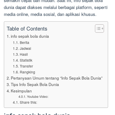
semakin cepat dan mudah. Saat ini, info sepak bola
dunia dapat diakses melalui berbagai platform, seperti
media online, media sosial, dan aplikasi khusus.
Table of Contents
info sepak bola dunia
Berita
Jadwal
Hasil
Statistik
Transfer
Rangking
Pertanyaan Umum tentang “Info Sepak Bola Dunia”
Tips Info Sepak Bola Dunia
Kesimpulan
Youtube Video:
Share this: