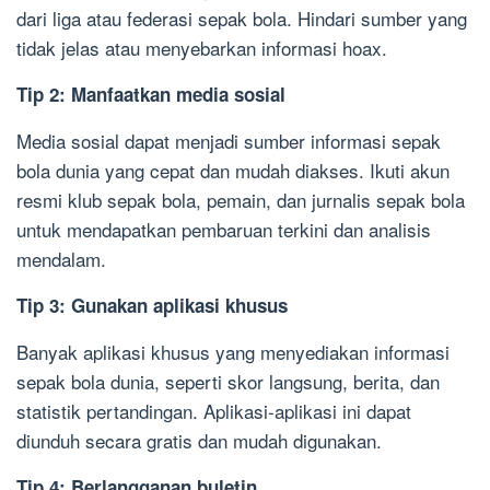
dari liga atau federasi sepak bola. Hindari sumber yang
tidak jelas atau menyebarkan informasi hoax.
Tip 2: Manfaatkan media sosial
Media sosial dapat menjadi sumber informasi sepak
bola dunia yang cepat dan mudah diakses. Ikuti akun
resmi klub sepak bola, pemain, dan jurnalis sepak bola
untuk mendapatkan pembaruan terkini dan analisis
mendalam.
Tip 3: Gunakan aplikasi khusus
Banyak aplikasi khusus yang menyediakan informasi
sepak bola dunia, seperti skor langsung, berita, dan
statistik pertandingan. Aplikasi-aplikasi ini dapat
diunduh secara gratis dan mudah digunakan.
Tip 4: Berlangganan buletin