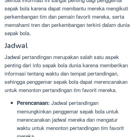
sepak bola karena dapat membantu mereka mengikuti
perkembangan tim dan pemain favorit mereka, serta
memahami tren dan perkembangan terkini dalam dunia
sepak bola.
Jadwal
Jadwal pertandingan merupakan salah satu aspek
penting dari info sepak bola dunia karena memberikan
informasi tentang waktu dan tempat pertandingan,
sehingga penggemar sepak bola dapat merencanakan
untuk menonton pertandingan tim favorit mereka.
Jadwal pertandingan
Perencanaan:
memungkinkan penggemar sepak bola untuk
merencanakan jadwal mereka dan mengatur
waktu untuk menonton pertandingan tim favorit
mereka.