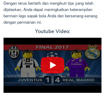
Dengan terus berlatih dan mengikuti tips yang telah
dijelaskan, Anda dapat meningkatkan keterampilan
bermain lego sepak bola Anda dan bersenang-senang
dengan permainan ini.
Youtube Video: