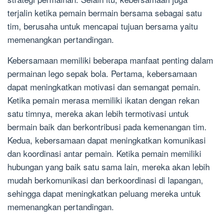
terjalin ketika pemain bermain bersama sebagai satu
tim, berusaha untuk mencapai tujuan bersama yaitu
memenangkan pertandingan.
Kebersamaan memiliki beberapa manfaat penting dalam
permainan lego sepak bola. Pertama, kebersamaan
dapat meningkatkan motivasi dan semangat pemain.
Ketika pemain merasa memiliki ikatan dengan rekan
satu timnya, mereka akan lebih termotivasi untuk
bermain baik dan berkontribusi pada kemenangan tim.
Kedua, kebersamaan dapat meningkatkan komunikasi
dan koordinasi antar pemain. Ketika pemain memiliki
hubungan yang baik satu sama lain, mereka akan lebih
mudah berkomunikasi dan berkoordinasi di lapangan,
sehingga dapat meningkatkan peluang mereka untuk
memenangkan pertandingan.