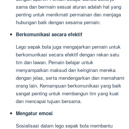
sama dan bermain sesuai aturan adalah hal yang
penting untuk menikmati permainan dan menjaga
hubungan baik dengan sesama pemain.
Berkomunikasi secara efektif
Lego sepak bola juga mengajarkan pemain untuk
berkomunikasi secara efektif dengan rekan satu
tim dan lawan. Pemain belajar untuk
menyampaikan maksud dan keinginan mereka
dengan jelas, serta mendengarkan dan memahami
orang lain. Kemampuan berkomunikasi yang baik
sangat penting untuk membangun tim yang kuat
dan mencapai tujuan bersama.
Mengatur emosi
Sosialisasi dalam lego sepak bola membantu