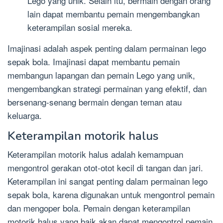
Lego yang unik. Selain itu, bermain dengan orang
lain dapat membantu pemain mengembangkan
keterampilan sosial mereka.
Imajinasi adalah aspek penting dalam permainan lego
sepak bola. Imajinasi dapat membantu pemain
membangun lapangan dan pemain Lego yang unik,
mengembangkan strategi permainan yang efektif, dan
bersenang-senang bermain dengan teman atau
keluarga.
Keterampilan motorik halus
Keterampilan motorik halus adalah kemampuan
mengontrol gerakan otot-otot kecil di tangan dan jari.
Keterampilan ini sangat penting dalam permainan lego
sepak bola, karena digunakan untuk mengontrol pemain
dan mengoper bola. Pemain dengan keterampilan
motorik halus yang baik akan dapat mengontrol pemain