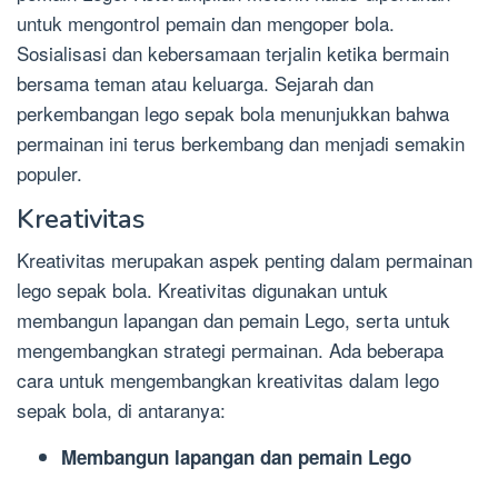
untuk mengontrol pemain dan mengoper bola.
Sosialisasi dan kebersamaan terjalin ketika bermain
bersama teman atau keluarga. Sejarah dan
perkembangan lego sepak bola menunjukkan bahwa
permainan ini terus berkembang dan menjadi semakin
populer.
Kreativitas
Kreativitas merupakan aspek penting dalam permainan
lego sepak bola. Kreativitas digunakan untuk
membangun lapangan dan pemain Lego, serta untuk
mengembangkan strategi permainan. Ada beberapa
cara untuk mengembangkan kreativitas dalam lego
sepak bola, di antaranya:
Membangun lapangan dan pemain Lego