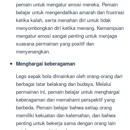
pemain untuk mengatur emosi mereka. Pemain
belajar untuk mengendalikan amarah dan frustrasi
ketika kalah, serta menahan diri untuk tidak
menyombongkan diri ketika menang. Kemampuan
mengatur emosi sangat penting untuk menjaga
suasana permainan yang positif dan
menyenangkan.
Menghargai keberagaman
Lego sepak bola dimainkan oleh orang-orang dari
berbagai latar belakang dan budaya. Melalui
permainan ini, pemain belajar untuk menghargai
keberagaman dan memahami perspektif yang
berbeda. Pemain belajar bahwa setiap orang
memiliki kekuatan dan kelemahan, dan bahwa
penting untuk bekerja sama dengan orang lain