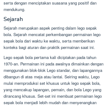
serta dengan menciptakan suasana yang positif dan
mendukung.
Sejarah
Sejarah merupakan aspek penting dalam lego sepak
bola. Sejarah mencatat perkembangan permainan lego
sepak bola dari waktu ke waktu, serta memberikan
konteks bagi aturan dan praktik permainan saat ini.
Lego sepak bola pertama kali diciptakan pada tahun
1970-an. Permainan ini pada awalnya dimainkan dengan
menggunakan blok-blok Lego standar, dan lapangannya
dibangun di atas meja atau lantai. Seiring waktu, Lego
mulai memproduksi set khusus untuk lego sepak bola,
yang mencakup lapangan, pemain, dan bola Lego yang
dirancang khusus. Set-set ini membuat permainan lego
sepak bola menjadi lebih mudah dan menyenangkan