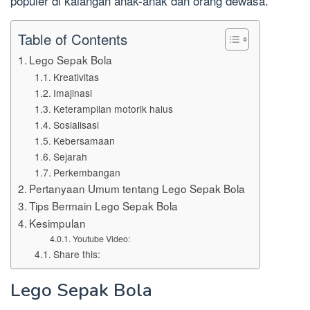
populer di kalangan anak-anak dan orang dewasa.
Table of Contents
Lego Sepak Bola
Kreativitas
Imajinasi
Keterampilan motorik halus
Sosialisasi
Kebersamaan
Sejarah
Perkembangan
Pertanyaan Umum tentang Lego Sepak Bola
Tips Bermain Lego Sepak Bola
Kesimpulan
Youtube Video:
Share this:
Lego Sepak Bola