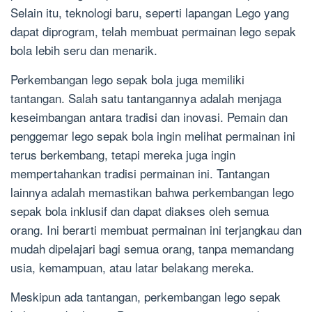
Selain itu, teknologi baru, seperti lapangan Lego yang
dapat diprogram, telah membuat permainan lego sepak
bola lebih seru dan menarik.
Perkembangan lego sepak bola juga memiliki
tantangan. Salah satu tantangannya adalah menjaga
keseimbangan antara tradisi dan inovasi. Pemain dan
penggemar lego sepak bola ingin melihat permainan ini
terus berkembang, tetapi mereka juga ingin
mempertahankan tradisi permainan ini. Tantangan
lainnya adalah memastikan bahwa perkembangan lego
sepak bola inklusif dan dapat diakses oleh semua
orang. Ini berarti membuat permainan ini terjangkau dan
mudah dipelajari bagi semua orang, tanpa memandang
usia, kemampuan, atau latar belakang mereka.
Meskipun ada tantangan, perkembangan lego sepak