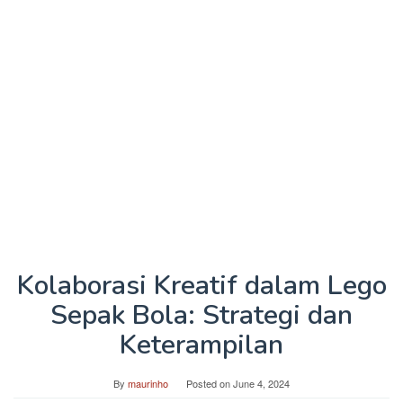
Kolaborasi Kreatif dalam Lego
Sepak Bola: Strategi dan
Keterampilan
By
maurinho
Posted on
June 4, 2024