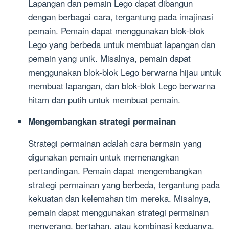
Lapangan dan pemain Lego dapat dibangun
dengan berbagai cara, tergantung pada imajinasi
pemain. Pemain dapat menggunakan blok-blok
Lego yang berbeda untuk membuat lapangan dan
pemain yang unik. Misalnya, pemain dapat
menggunakan blok-blok Lego berwarna hijau untuk
membuat lapangan, dan blok-blok Lego berwarna
hitam dan putih untuk membuat pemain.
Mengembangkan strategi permainan
Strategi permainan adalah cara bermain yang
digunakan pemain untuk memenangkan
pertandingan. Pemain dapat mengembangkan
strategi permainan yang berbeda, tergantung pada
kekuatan dan kelemahan tim mereka. Misalnya,
pemain dapat menggunakan strategi permainan
menyerang, bertahan, atau kombinasi keduanya.