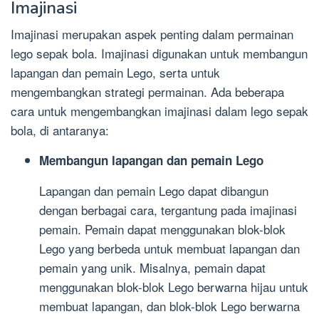
Imajinasi
Imajinasi merupakan aspek penting dalam permainan
lego sepak bola. Imajinasi digunakan untuk membangun
lapangan dan pemain Lego, serta untuk
mengembangkan strategi permainan. Ada beberapa
cara untuk mengembangkan imajinasi dalam lego sepak
bola, di antaranya:
Membangun lapangan dan pemain Lego
Lapangan dan pemain Lego dapat dibangun
dengan berbagai cara, tergantung pada imajinasi
pemain. Pemain dapat menggunakan blok-blok
Lego yang berbeda untuk membuat lapangan dan
pemain yang unik. Misalnya, pemain dapat
menggunakan blok-blok Lego berwarna hijau untuk
membuat lapangan, dan blok-blok Lego berwarna