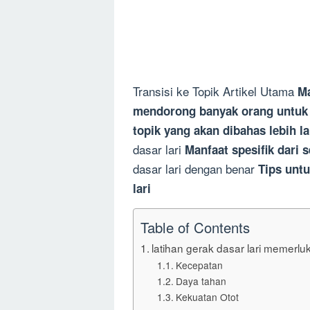
Transisi ke Topik Artikel Utama
Ma
mendorong banyak orang untuk m
topik yang akan dibahas lebih lan
dasar lari
Manfaat spesifik dari s
dasar lari dengan benar
Tips unt
lari
Table of Contents
latihan gerak dasar lari memerlu
Kecepatan
Daya tahan
Kekuatan Otot