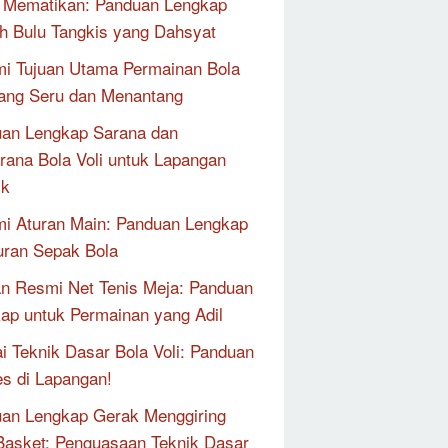
 Mematikan: Panduan Lengkap
 Bulu Tangkis yang Dahsyat
i Tujuan Utama Permainan Bola
yang Seru dan Menantang
an Lengkap Sarana dan
rana Bola Voli untuk Lapangan
ik
i Aturan Main: Panduan Lengkap
uran Sepak Bola
n Resmi Net Tenis Meja: Panduan
ap untuk Permainan yang Adil
i Teknik Dasar Bola Voli: Panduan
s di Lapangan!
an Lengkap Gerak Menggiring
Basket: Penguasaan Teknik Dasar