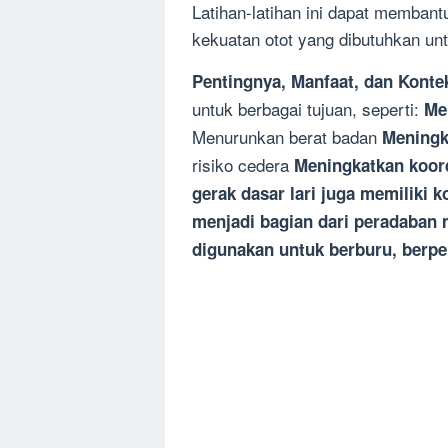
Latihan-latihan ini dapat memban
kekuatan otot yang dibutuhkan untu
Pentingnya, Manfaat, dan Konte
untuk berbagai tujuan, seperti:
Me
Menurunkan berat badan
Meningk
risiko cedera
Meningkatkan koord
gerak dasar lari juga memiliki k
menjadi bagian dari peradaban 
digunakan untuk berburu, berper