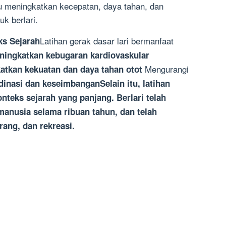
tu meningkatkan kecepatan, daya tahan, dan
k berlari.
Latihan gerak dasar lari bermanfaat
ks Sejarah
ningkatkan kebugaran kardiovaskular
Mengurangi
atkan kekuatan dan daya tahan otot
inasi dan keseimbanganSelain itu, latihan
onteks sejarah yang panjang. Berlari telah
manusia selama ribuan tahun, dan telah
ang, dan rekreasi.