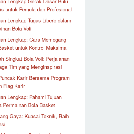
an Lengkap Gerak Dasar Bulu
is untuk Pemula dan Profesional
an Lengkap Tugas Libero dalam
inan Bola Voli
uan Lengkap: Cara Memegang
Basket untuk Kontrol Maksimal
ah Singkat Bola Voli: Perjalanan
aga Tim yang Menginspirasi
Puncak Karir Bersama Program
n Flag Karir
an Lengkap: Pahami Tujuan
 Permainan Bola Basket
ang Gaya: Kuasai Teknik, Raih
asi