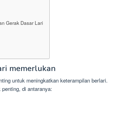
an Gerak Dasar Lari
lari memerlukan
enting untuk meningkatkan keterampilan berlari.
 penting, di antaranya: