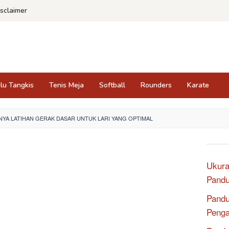
isclaimer
lu Tangkis
Tenis Meja
Softball
Rounders
Karate
YA LATIHAN GERAK DASAR UNTUK LARI YANG OPTIMAL
Ukura
Pandu
Pandu
Penga