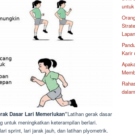
untu
Orang
Strat
Lapa
Pandu
Karir
Apaka
Memb
Rahas
dalam
Latihan gerak dasar
erak Dasar Lari Memerlukan”
ng untuk meningkatkan keterampilan berlari.
lari sprint, lari jarak jauh, dan latihan plyometrik.