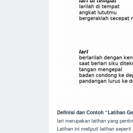
Definisi dan Contoh “Latihan G
lari merupakan latihan yang penti
Latihan ini meliputi latihan seperti 