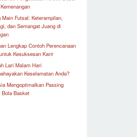
k Kemenangan
 Main Futsal: Keterampilan,
egi, dan Semangat Juang di
ngan
an Lengkap Contoh Perencanaan
 untuk Kesuksesan Karir
h Lari Malam Hari
ahayakan Keselamatan Anda?
ia Mengoptimalkan Passing
 Bola Basket