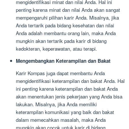
mengidentifikasi minat dan nilai Anda. Hal ini
penting karena minat dan nilai Anda akan sangat
mempengaruhi pilihan karir Anda. Misalnya, jika
Anda tertarik pada bidang kesehatan dan nilai
Anda adalah membantu orang lain, maka Anda
mungkin akan tertarik pada karir di bidang
kedokteran, keperawatan, atau terapi.
Mengembangkan Keterampilan dan Bakat
Karir Kompas juga dapat membantu Anda
mengidentifikasi keterampilan dan bakat Anda. Hal
ini penting karena keterampilan dan bakat Anda
akan menentukan jenis pekerjaan yang Anda bisa
lakukan. Misalnya, jika Anda memiliki
keterampilan komunikasi yang baik dan bakat
dalam memecahkan masalah, maka Anda
mungkin akan cocok untuk karir di bidang