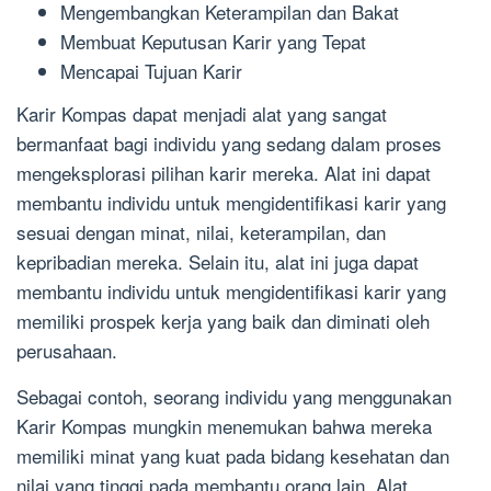
Mengembangkan Keterampilan dan Bakat
Membuat Keputusan Karir yang Tepat
Mencapai Tujuan Karir
Karir Kompas dapat menjadi alat yang sangat
bermanfaat bagi individu yang sedang dalam proses
mengeksplorasi pilihan karir mereka. Alat ini dapat
membantu individu untuk mengidentifikasi karir yang
sesuai dengan minat, nilai, keterampilan, dan
kepribadian mereka. Selain itu, alat ini juga dapat
membantu individu untuk mengidentifikasi karir yang
memiliki prospek kerja yang baik dan diminati oleh
perusahaan.
Sebagai contoh, seorang individu yang menggunakan
Karir Kompas mungkin menemukan bahwa mereka
memiliki minat yang kuat pada bidang kesehatan dan
nilai yang tinggi pada membantu orang lain. Alat