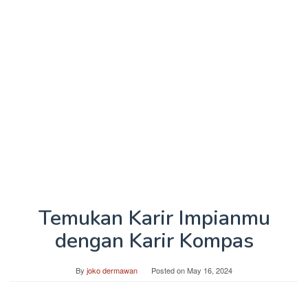
Temukan Karir Impianmu
dengan Karir Kompas
By
joko dermawan
Posted on
May 16, 2024