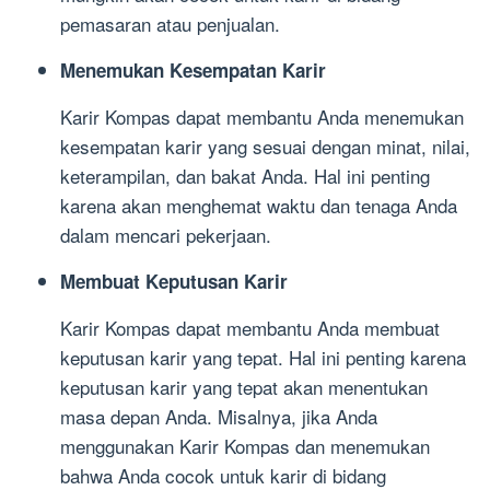
pemasaran atau penjualan.
Menemukan Kesempatan Karir
Karir Kompas dapat membantu Anda menemukan
kesempatan karir yang sesuai dengan minat, nilai,
keterampilan, dan bakat Anda. Hal ini penting
karena akan menghemat waktu dan tenaga Anda
dalam mencari pekerjaan.
Membuat Keputusan Karir
Karir Kompas dapat membantu Anda membuat
keputusan karir yang tepat. Hal ini penting karena
keputusan karir yang tepat akan menentukan
masa depan Anda. Misalnya, jika Anda
menggunakan Karir Kompas dan menemukan
bahwa Anda cocok untuk karir di bidang