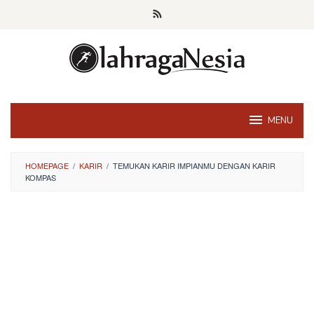
Skip
to
content
MENU
HOMEPAGE
/
KARIR
/
TEMUKAN KARIR IMPIANMU DENGAN KARIR
KOMPAS