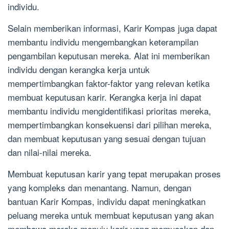
individu.
Selain memberikan informasi, Karir Kompas juga dapat
membantu individu mengembangkan keterampilan
pengambilan keputusan mereka. Alat ini memberikan
individu dengan kerangka kerja untuk
mempertimbangkan faktor-faktor yang relevan ketika
membuat keputusan karir. Kerangka kerja ini dapat
membantu individu mengidentifikasi prioritas mereka,
mempertimbangkan konsekuensi dari pilihan mereka,
dan membuat keputusan yang sesuai dengan tujuan
dan nilai-nilai mereka.
Membuat keputusan karir yang tepat merupakan proses
yang kompleks dan menantang. Namun, dengan
bantuan Karir Kompas, individu dapat meningkatkan
peluang mereka untuk membuat keputusan yang akan
membawa mereka menuju karir yang memuaskan dan