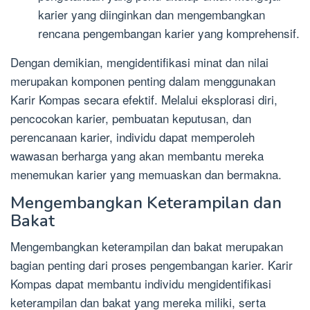
karier yang diinginkan dan mengembangkan
rencana pengembangan karier yang komprehensif.
Dengan demikian, mengidentifikasi minat dan nilai
merupakan komponen penting dalam menggunakan
Karir Kompas secara efektif. Melalui eksplorasi diri,
pencocokan karier, pembuatan keputusan, dan
perencanaan karier, individu dapat memperoleh
wawasan berharga yang akan membantu mereka
menemukan karier yang memuaskan dan bermakna.
Mengembangkan Keterampilan dan
Bakat
Mengembangkan keterampilan dan bakat merupakan
bagian penting dari proses pengembangan karier. Karir
Kompas dapat membantu individu mengidentifikasi
keterampilan dan bakat yang mereka miliki, serta