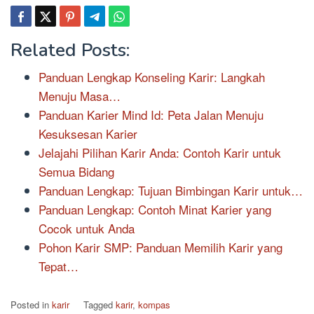
Related Posts:
Panduan Lengkap Konseling Karir: Langkah
Menuju Masa…
Panduan Karier Mind Id: Peta Jalan Menuju
Kesuksesan Karier
Jelajahi Pilihan Karir Anda: Contoh Karir untuk
Semua Bidang
Panduan Lengkap: Tujuan Bimbingan Karir untuk…
Panduan Lengkap: Contoh Minat Karier yang
Cocok untuk Anda
Pohon Karir SMP: Panduan Memilih Karir yang
Tepat…
Posted in
karir
Tagged
karir
,
kompas