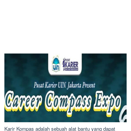
Karir Kompas adalah sebuah alat bantu yang dapat