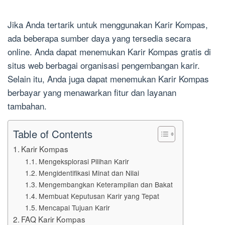
Jika Anda tertarik untuk menggunakan Karir Kompas,
ada beberapa sumber daya yang tersedia secara
online. Anda dapat menemukan Karir Kompas gratis di
situs web berbagai organisasi pengembangan karir.
Selain itu, Anda juga dapat menemukan Karir Kompas
berbayar yang menawarkan fitur dan layanan
tambahan.
Table of Contents
Karir Kompas
Mengeksplorasi Pilihan Karir
Mengidentifikasi Minat dan Nilai
Mengembangkan Keterampilan dan Bakat
Membuat Keputusan Karir yang Tepat
Mencapai Tujuan Karir
FAQ Karir Kompas