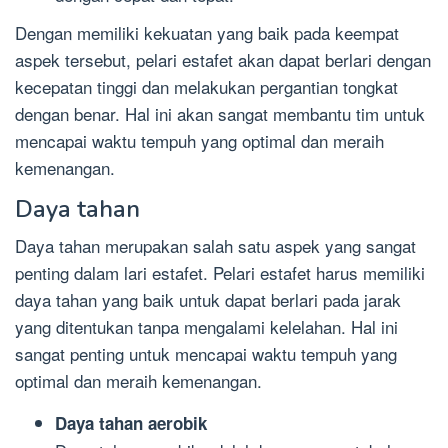
Dengan memiliki kekuatan yang baik pada keempat
aspek tersebut, pelari estafet akan dapat berlari dengan
kecepatan tinggi dan melakukan pergantian tongkat
dengan benar. Hal ini akan sangat membantu tim untuk
mencapai waktu tempuh yang optimal dan meraih
kemenangan.
Daya tahan
Daya tahan merupakan salah satu aspek yang sangat
penting dalam lari estafet. Pelari estafet harus memiliki
daya tahan yang baik untuk dapat berlari pada jarak
yang ditentukan tanpa mengalami kelelahan. Hal ini
sangat penting untuk mencapai waktu tempuh yang
optimal dan meraih kemenangan.
Daya tahan aerobik