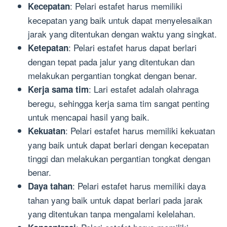
: Pelari estafet harus memiliki
Kecepatan
kecepatan yang baik untuk dapat menyelesaikan
jarak yang ditentukan dengan waktu yang singkat.
: Pelari estafet harus dapat berlari
Ketepatan
dengan tepat pada jalur yang ditentukan dan
melakukan pergantian tongkat dengan benar.
: Lari estafet adalah olahraga
Kerja sama tim
beregu, sehingga kerja sama tim sangat penting
untuk mencapai hasil yang baik.
: Pelari estafet harus memiliki kekuatan
Kekuatan
yang baik untuk dapat berlari dengan kecepatan
tinggi dan melakukan pergantian tongkat dengan
benar.
: Pelari estafet harus memiliki daya
Daya tahan
tahan yang baik untuk dapat berlari pada jarak
yang ditentukan tanpa mengalami kelelahan.