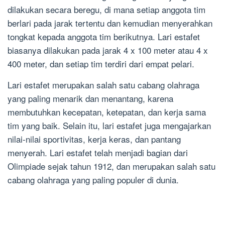
dilakukan secara beregu, di mana setiap anggota tim
berlari pada jarak tertentu dan kemudian menyerahkan
tongkat kepada anggota tim berikutnya. Lari estafet
biasanya dilakukan pada jarak 4 x 100 meter atau 4 x
400 meter, dan setiap tim terdiri dari empat pelari.
Lari estafet merupakan salah satu cabang olahraga
yang paling menarik dan menantang, karena
membutuhkan kecepatan, ketepatan, dan kerja sama
tim yang baik. Selain itu, lari estafet juga mengajarkan
nilai-nilai sportivitas, kerja keras, dan pantang
menyerah. Lari estafet telah menjadi bagian dari
Olimpiade sejak tahun 1912, dan merupakan salah satu
cabang olahraga yang paling populer di dunia.