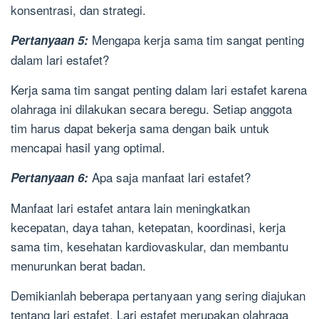
konsentrasi, dan strategi.
Mengapa kerja sama tim sangat penting
Pertanyaan 5:
dalam lari estafet?
Kerja sama tim sangat penting dalam lari estafet karena
olahraga ini dilakukan secara beregu. Setiap anggota
tim harus dapat bekerja sama dengan baik untuk
mencapai hasil yang optimal.
Apa saja manfaat lari estafet?
Pertanyaan 6:
Manfaat lari estafet antara lain meningkatkan
kecepatan, daya tahan, ketepatan, koordinasi, kerja
sama tim, kesehatan kardiovaskular, dan membantu
menurunkan berat badan.
Demikianlah beberapa pertanyaan yang sering diajukan
tentang lari estafet. Lari estafet merupakan olahraga