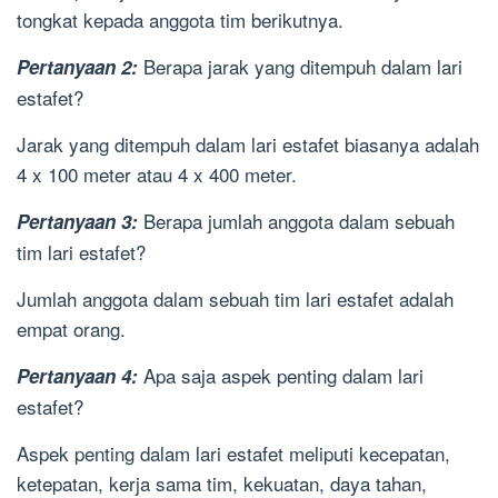
tongkat kepada anggota tim berikutnya.
Berapa jarak yang ditempuh dalam lari
Pertanyaan 2:
estafet?
Jarak yang ditempuh dalam lari estafet biasanya adalah
4 x 100 meter atau 4 x 400 meter.
Berapa jumlah anggota dalam sebuah
Pertanyaan 3:
tim lari estafet?
Jumlah anggota dalam sebuah tim lari estafet adalah
empat orang.
Apa saja aspek penting dalam lari
Pertanyaan 4:
estafet?
Aspek penting dalam lari estafet meliputi kecepatan,
ketepatan, kerja sama tim, kekuatan, daya tahan,