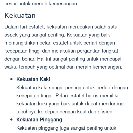
besar untuk meraih kemenangan.
Kekuatan
Dalam lari estafet, kekuatan merupakan salah satu
aspek yang sangat penting. Kekuatan yang baik
memungkinkan pelari estafet untuk berlari dengan
kecepatan tinggi dan melakukan pergantian tongkat
dengan benar. Hal ini sangat penting untuk mencapai
waktu tempuh yang optimal dan meraih kemenangan.
Kekuatan Kaki
Kekuatan kaki sangat penting untuk berlari dengan
kecepatan tinggi. Pelari estafet harus memiliki
kekuatan kaki yang baik untuk dapat mendorong
tubuhnya ke depan dengan kuat dan efisien.
Kekuatan Pinggang
Kekuatan pinggang juga sangat penting untuk