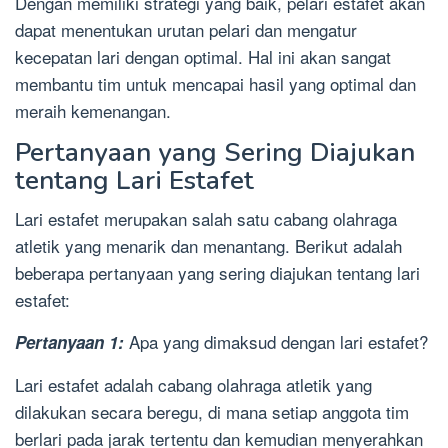
Dengan memiliki strategi yang baik, pelari estafet akan
dapat menentukan urutan pelari dan mengatur
kecepatan lari dengan optimal. Hal ini akan sangat
membantu tim untuk mencapai hasil yang optimal dan
meraih kemenangan.
Pertanyaan yang Sering Diajukan
tentang Lari Estafet
Lari estafet merupakan salah satu cabang olahraga
atletik yang menarik dan menantang. Berikut adalah
beberapa pertanyaan yang sering diajukan tentang lari
estafet:
Apa yang dimaksud dengan lari estafet?
Pertanyaan 1:
Lari estafet adalah cabang olahraga atletik yang
dilakukan secara beregu, di mana setiap anggota tim
berlari pada jarak tertentu dan kemudian menyerahkan