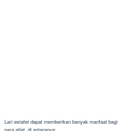
Lari estafet dapat memberikan banyak manfaat bagi
para atlet, di antaranya: