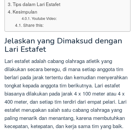
Tips dalam Lari Estafet
Kesimpulan
Youtube Video:
Share this:
Jelaskan yang Dimaksud dengan
Lari Estafet
Lari estafet adalah cabang olahraga atletik yang
dilakukan secara beregu, di mana setiap anggota tim
berlari pada jarak tertentu dan kemudian menyerahkan
tongkat kepada anggota tim berikutnya. Lari estafet
biasanya dilakukan pada jarak 4 x 100 meter atau 4 x
400 meter, dan setiap tim terdiri dari empat pelari. Lari
estafet merupakan salah satu cabang olahraga yang
paling menarik dan menantang, karena membutuhkan
kecepatan, ketepatan, dan kerja sama tim yang baik.