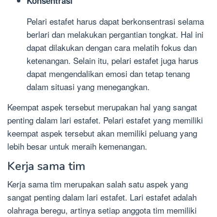
Konsentrasi
Pelari estafet harus dapat berkonsentrasi selama
berlari dan melakukan pergantian tongkat. Hal ini
dapat dilakukan dengan cara melatih fokus dan
ketenangan. Selain itu, pelari estafet juga harus
dapat mengendalikan emosi dan tetap tenang
dalam situasi yang menegangkan.
Keempat aspek tersebut merupakan hal yang sangat
penting dalam lari estafet. Pelari estafet yang memiliki
keempat aspek tersebut akan memiliki peluang yang
lebih besar untuk meraih kemenangan.
Kerja sama tim
Kerja sama tim merupakan salah satu aspek yang
sangat penting dalam lari estafet. Lari estafet adalah
olahraga beregu, artinya setiap anggota tim memiliki