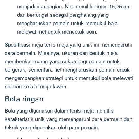
menjadi dua bagian. Net memiliki tinggi 15,25 cm
dan berfungsi sebagai penghalang yang
mengharuskan pemain untuk memukul bola
melewati net untuk mencetak poin.
Spesifikasi meja tenis meja yang unik ini memengaruhi
cara bermain. Misalnya, ukuran dan bentuk meja
memberikan ruang yang cukup bagi pemain untuk
bergerak, sementara net mengharuskan pemain untuk
mengembangkan strategi untuk memukul bola melewati
net dan ke sisi meja lawan.
Bola ringan
Bola yang digunakan dalam tenis meja memiliki
karakteristik unik yang memengaruhi cara bermain dan
teknik yang digunakan oleh para pemain.