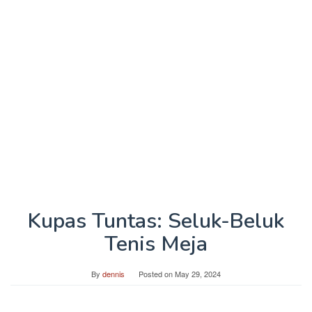
Kupas Tuntas: Seluk-Beluk
Tenis Meja
By
dennis
Posted on
May 29, 2024