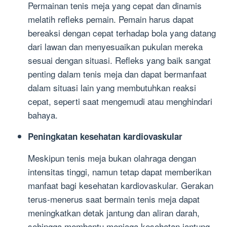
Permainan tenis meja yang cepat dan dinamis
melatih refleks pemain. Pemain harus dapat
bereaksi dengan cepat terhadap bola yang datang
dari lawan dan menyesuaikan pukulan mereka
sesuai dengan situasi. Refleks yang baik sangat
penting dalam tenis meja dan dapat bermanfaat
dalam situasi lain yang membutuhkan reaksi
cepat, seperti saat mengemudi atau menghindari
bahaya.
Peningkatan kesehatan kardiovaskular
Meskipun tenis meja bukan olahraga dengan
intensitas tinggi, namun tetap dapat memberikan
manfaat bagi kesehatan kardiovaskular. Gerakan
terus-menerus saat bermain tenis meja dapat
meningkatkan detak jantung dan aliran darah,
sehingga membantu menjaga kesehatan jantung