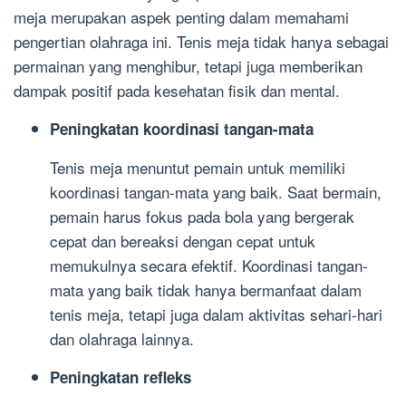
meja merupakan aspek penting dalam memahami
pengertian olahraga ini. Tenis meja tidak hanya sebagai
permainan yang menghibur, tetapi juga memberikan
dampak positif pada kesehatan fisik dan mental.
Peningkatan koordinasi tangan-mata
Tenis meja menuntut pemain untuk memiliki
koordinasi tangan-mata yang baik. Saat bermain,
pemain harus fokus pada bola yang bergerak
cepat dan bereaksi dengan cepat untuk
memukulnya secara efektif. Koordinasi tangan-
mata yang baik tidak hanya bermanfaat dalam
tenis meja, tetapi juga dalam aktivitas sehari-hari
dan olahraga lainnya.
Peningkatan refleks