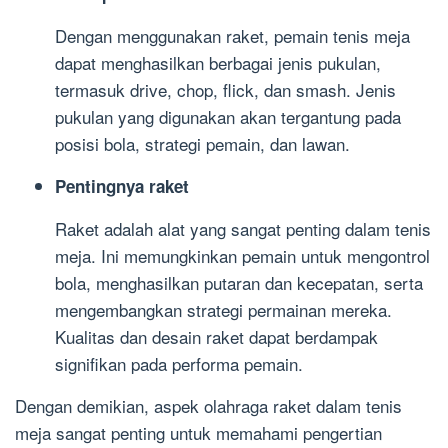
Dengan menggunakan raket, pemain tenis meja
dapat menghasilkan berbagai jenis pukulan,
termasuk drive, chop, flick, dan smash. Jenis
pukulan yang digunakan akan tergantung pada
posisi bola, strategi pemain, dan lawan.
Pentingnya raket
Raket adalah alat yang sangat penting dalam tenis
meja. Ini memungkinkan pemain untuk mengontrol
bola, menghasilkan putaran dan kecepatan, serta
mengembangkan strategi permainan mereka.
Kualitas dan desain raket dapat berdampak
signifikan pada performa pemain.
Dengan demikian, aspek olahraga raket dalam tenis
meja sangat penting untuk memahami pengertian