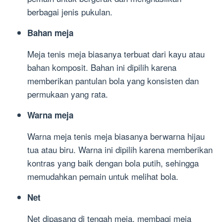
berbagai jenis pukulan.
Bahan meja
Meja tenis meja biasanya terbuat dari kayu atau
bahan komposit. Bahan ini dipilih karena
memberikan pantulan bola yang konsisten dan
permukaan yang rata.
Warna meja
Warna meja tenis meja biasanya berwarna hijau
tua atau biru. Warna ini dipilih karena memberikan
kontras yang baik dengan bola putih, sehingga
memudahkan pemain untuk melihat bola.
Net
Net dipasang di tengah meja, membagi meja