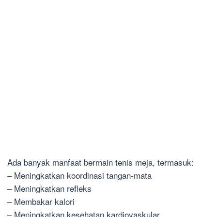
Ada banyak manfaat bermain tenis meja, termasuk:
– Meningkatkan koordinasi tangan-mata
– Meningkatkan refleks
– Membakar kalori
– Meningkatkan kesehatan kardiovaskular