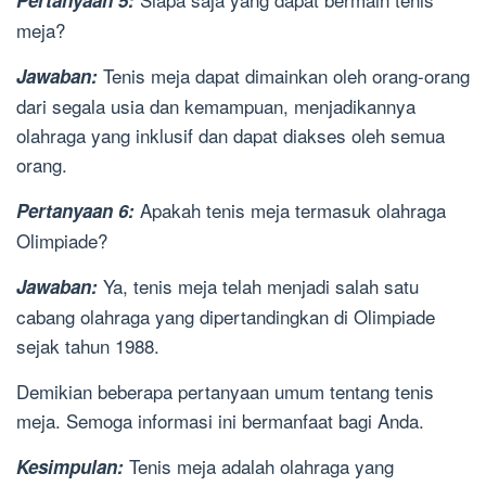
Pertanyaan 5:
meja?
Tenis meja dapat dimainkan oleh orang-orang
Jawaban:
dari segala usia dan kemampuan, menjadikannya
olahraga yang inklusif dan dapat diakses oleh semua
orang.
Apakah tenis meja termasuk olahraga
Pertanyaan 6:
Olimpiade?
Ya, tenis meja telah menjadi salah satu
Jawaban:
cabang olahraga yang dipertandingkan di Olimpiade
sejak tahun 1988.
Demikian beberapa pertanyaan umum tentang tenis
meja. Semoga informasi ini bermanfaat bagi Anda.
Tenis meja adalah olahraga yang
Kesimpulan: