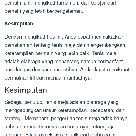
pemain lain, mengikuti turnamen, dan belajar dari
pemain yang lebih berpengalaman.
Kesimpulan:
Dengan mengikuti tips ini, Anda dapat meningkatkan
pemahaman tentang tenis meja dan mengembangkan
keterampilan bermain yang lebih baik. Tenis meja
adalah olahraga yang menantang namun bermanfaat,
dan dengan dedikasi dan latihan, Anda dapat menikmati
permainan ini dan menuai manfaatnya.
Kesimpulan
Sebagai penutup, tenis meja adalah olahraga yang
menggabungkan unsur keterampilan, kecepatan, dan
strategi. Memahami pengertian tenis meja tidak hanya
sebatas mengetahui aturan dasarnya, tetapi juga
mengapresiasi aspek-aspek unik dari olahraga ini,