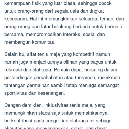
kemampuan fisik yang luar biasa, sehingga cocok
untuk orang-orang dari segala usia dan tingkat
kebugaran. Hal ini memungkinkan keluarga, teman, dan
orang-orang dari latar belakang berbeda untuk bermain
bersama, mempromosikan interaksi sosial dan
membangun komunitas.
Selain itu, sifat tenis meja yang kompetitif namun
ramah juga menjadikannya pilihan yang bagus untuk
rekreasi dan olahraga. Pemain dapat bersaing dalam
pertandingan persahabatan atau turnamen, menikmati
tantangan permainan sambil tetap menjaga semangat
sportivitas dan kesenangan.
Dengan demikian, inklusivitas tenis meja, yang
memungkinkan siapa saja untuk memainkannya,
berkontribusi pada pengertian olahraga ini sebagai
aktivitas yang menyenangkan, sehat, dan dapat