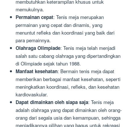
membutuhkan keterampilan khusus untuk
memukulnya.
: Tenis meja merupakan
Permainan cepat
permainan yang cepat dan dinamis, yang
menuntut refleks dan koordinasi yang baik dari
para pemainnya.
: Tenis meja telah menjadi
Olahraga Olimpiade
salah satu cabang olahraga yang dipertandingkan
di Olimpiade sejak tahun 1988.
: Bermain tenis meja dapat
Manfaat kesehatan
memberikan berbagai manfaat kesehatan, seperti
meningkatkan koordinasi, refleks, dan kesehatan
kardiovaskular.
: Tenis meja
Dapat dimainkan oleh siapa saja
adalah olahraga yang dapat dimainkan oleh orang-
orang dari segala usia dan kemampuan, sehingga
menjadikannya pilihan yang bagus untuk rekreasi