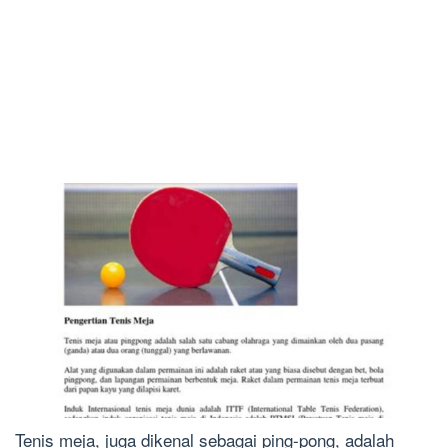
Tenis meja, juga dikenal sebagai ping-pong, adalah