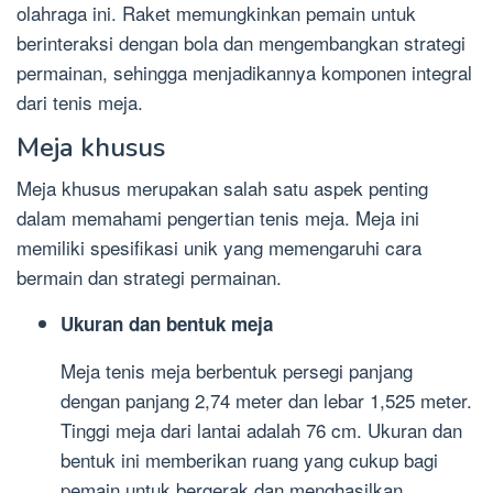
olahraga ini. Raket memungkinkan pemain untuk
berinteraksi dengan bola dan mengembangkan strategi
permainan, sehingga menjadikannya komponen integral
dari tenis meja.
Meja khusus
Meja khusus merupakan salah satu aspek penting
dalam memahami pengertian tenis meja. Meja ini
memiliki spesifikasi unik yang memengaruhi cara
bermain dan strategi permainan.
Ukuran dan bentuk meja
Meja tenis meja berbentuk persegi panjang
dengan panjang 2,74 meter dan lebar 1,525 meter.
Tinggi meja dari lantai adalah 76 cm. Ukuran dan
bentuk ini memberikan ruang yang cukup bagi
pemain untuk bergerak dan menghasilkan