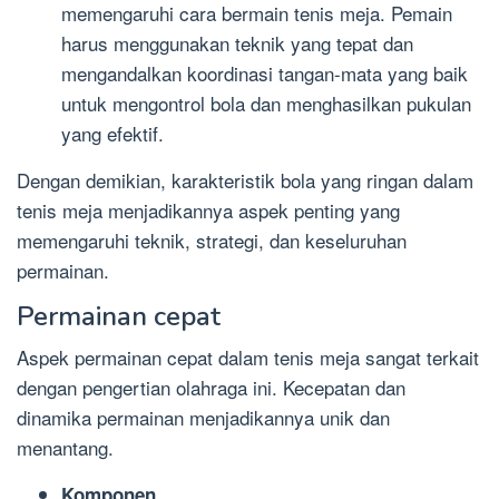
memengaruhi cara bermain tenis meja. Pemain
harus menggunakan teknik yang tepat dan
mengandalkan koordinasi tangan-mata yang baik
untuk mengontrol bola dan menghasilkan pukulan
yang efektif.
Dengan demikian, karakteristik bola yang ringan dalam
tenis meja menjadikannya aspek penting yang
memengaruhi teknik, strategi, dan keseluruhan
permainan.
Permainan cepat
Aspek permainan cepat dalam tenis meja sangat terkait
dengan pengertian olahraga ini. Kecepatan dan
dinamika permainan menjadikannya unik dan
menantang.
Komponen