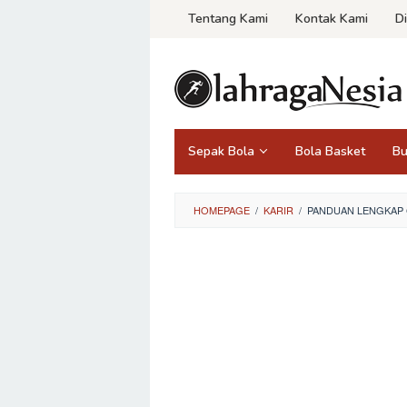
Skip
Tentang Kami
Kontak Kami
D
to
content
Sepak Bola
Bola Basket
Bu
HOMEPAGE
/
KARIR
/
PANDUAN LENGKAP 