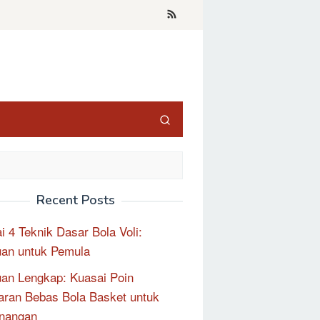
Recent Posts
i 4 Teknik Dasar Bola Voli:
an untuk Pemula
an Lengkap: Kuasai Poin
ran Bebas Bola Basket untuk
nangan