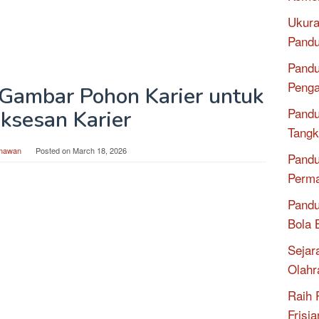
Ukura
Pandu
Pandu
Penga
Gambar Pohon Karier untuk
Pandu
ksesan Karier
Tangk
rmawan
Posted on
March 18, 2026
Pandu
Perma
Pand
Bola 
Sejar
Olahr
Raih 
Frisia