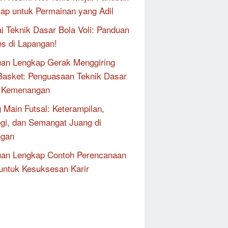
ap untuk Permainan yang Adil
i Teknik Dasar Bola Voli: Panduan
s di Lapangan!
an Lengkap Gerak Menggiring
Basket: Penguasaan Teknik Dasar
k Kemenangan
 Main Futsal: Keterampilan,
egi, dan Semangat Juang di
ngan
an Lengkap Contoh Perencanaan
 untuk Kesuksesan Karir