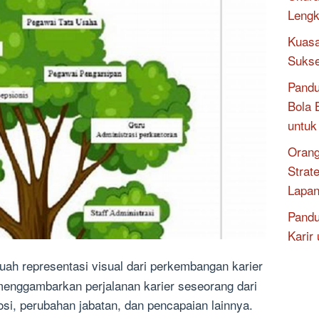
Lengk
Kuasa
Sukse
Pandu
Bola 
untu
Orang
Strat
Lapa
Pandu
Karir
ah representasi visual dari perkembangan karier
menggambarkan perjalanan karier seseorang dari
si, perubahan jabatan, dan pencapaian lainnya.