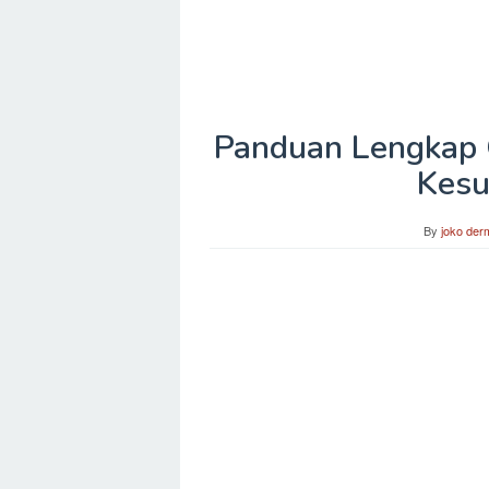
Panduan Lengkap 
Kesu
By
joko de