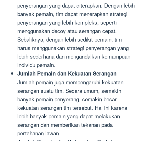
penyerangan yang dapat diterapkan. Dengan lebih
banyak pemain, tim dapat menerapkan strategi
penyerangan yang lebih kompleks, seperti
menggunakan decoy atau serangan cepat.
Sebaliknya, dengan lebih sedikit pemain, tim
harus menggunakan strategi penyerangan yang
lebih sederhana dan mengandalkan kemampuan
individu pemain.
Jumlah Pemain dan Kekuatan Serangan
Jumlah pemain juga mempengaruhi kekuatan
serangan suatu tim. Secara umum, semakin
banyak pemain penyerang, semakin besar
kekuatan serangan tim tersebut. Hal ini karena
lebih banyak pemain yang dapat melakukan
serangan dan memberikan tekanan pada
pertahanan lawan.