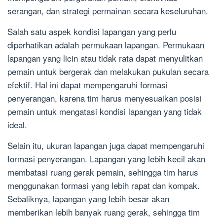
serangan, dan strategi permainan secara keseluruhan.
Salah satu aspek kondisi lapangan yang perlu
diperhatikan adalah permukaan lapangan. Permukaan
lapangan yang licin atau tidak rata dapat menyulitkan
pemain untuk bergerak dan melakukan pukulan secara
efektif. Hal ini dapat mempengaruhi formasi
penyerangan, karena tim harus menyesuaikan posisi
pemain untuk mengatasi kondisi lapangan yang tidak
ideal.
Selain itu, ukuran lapangan juga dapat mempengaruhi
formasi penyerangan. Lapangan yang lebih kecil akan
membatasi ruang gerak pemain, sehingga tim harus
menggunakan formasi yang lebih rapat dan kompak.
Sebaliknya, lapangan yang lebih besar akan
memberikan lebih banyak ruang gerak, sehingga tim