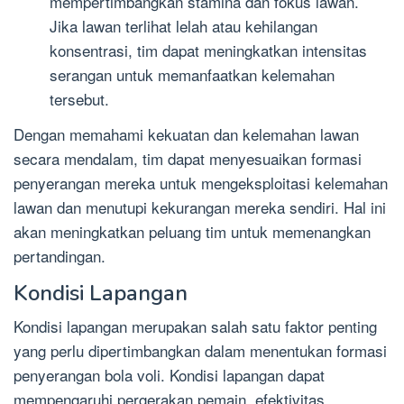
mempertimbangkan stamina dan fokus lawan.
Jika lawan terlihat lelah atau kehilangan
konsentrasi, tim dapat meningkatkan intensitas
serangan untuk memanfaatkan kelemahan
tersebut.
Dengan memahami kekuatan dan kelemahan lawan
secara mendalam, tim dapat menyesuaikan formasi
penyerangan mereka untuk mengeksploitasi kelemahan
lawan dan menutupi kekurangan mereka sendiri. Hal ini
akan meningkatkan peluang tim untuk memenangkan
pertandingan.
Kondisi Lapangan
Kondisi lapangan merupakan salah satu faktor penting
yang perlu dipertimbangkan dalam menentukan formasi
penyerangan bola voli. Kondisi lapangan dapat
mempengaruhi pergerakan pemain, efektivitas