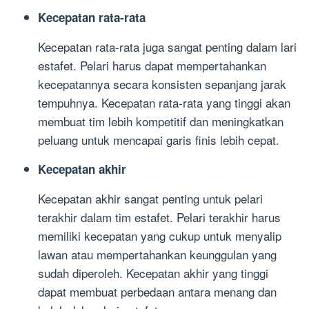
Kecepatan rata-rata
Kecepatan rata-rata juga sangat penting dalam lari
estafet. Pelari harus dapat mempertahankan
kecepatannya secara konsisten sepanjang jarak
tempuhnya. Kecepatan rata-rata yang tinggi akan
membuat tim lebih kompetitif dan meningkatkan
peluang untuk mencapai garis finis lebih cepat.
Kecepatan akhir
Kecepatan akhir sangat penting untuk pelari
terakhir dalam tim estafet. Pelari terakhir harus
memiliki kecepatan yang cukup untuk menyalip
lawan atau mempertahankan keunggulan yang
sudah diperoleh. Kecepatan akhir yang tinggi
dapat membuat perbedaan antara menang dan