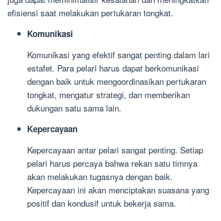
efisiensi saat melakukan pertukaran tongkat.
Komunikasi
Komunikasi yang efektif sangat penting dalam lari
estafet. Para pelari harus dapat berkomunikasi
dengan baik untuk mengoordinasikan pertukaran
tongkat, mengatur strategi, dan memberikan
dukungan satu sama lain.
Kepercayaan
Kepercayaan antar pelari sangat penting. Setiap
pelari harus percaya bahwa rekan satu timnya
akan melakukan tugasnya dengan baik.
Kepercayaan ini akan menciptakan suasana yang
positif dan kondusif untuk bekerja sama.