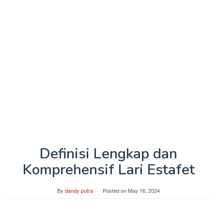
Definisi Lengkap dan
Komprehensif Lari Estafet
By
dandy putra
Posted on
May 16, 2024