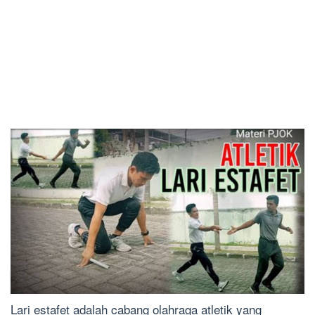
Lari estafet adalah cabang olahraga atletik yang