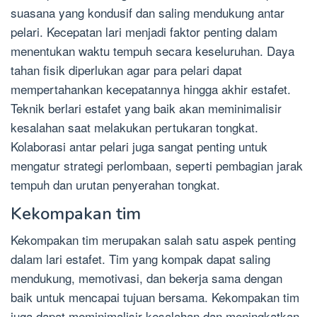
suasana yang kondusif dan saling mendukung antar
pelari. Kecepatan lari menjadi faktor penting dalam
menentukan waktu tempuh secara keseluruhan. Daya
tahan fisik diperlukan agar para pelari dapat
mempertahankan kecepatannya hingga akhir estafet.
Teknik berlari estafet yang baik akan meminimalisir
kesalahan saat melakukan pertukaran tongkat.
Kolaborasi antar pelari juga sangat penting untuk
mengatur strategi perlombaan, seperti pembagian jarak
tempuh dan urutan penyerahan tongkat.
Kekompakan tim
Kekompakan tim merupakan salah satu aspek penting
dalam lari estafet. Tim yang kompak dapat saling
mendukung, memotivasi, dan bekerja sama dengan
baik untuk mencapai tujuan bersama. Kekompakan tim
juga dapat meminimalisir kesalahan dan meningkatkan