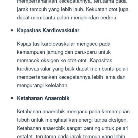
mempertahankan kecepatannya, terutama pada
jarak tempuh yang lebih jauh. Kekuatan otot juga
dapat membantu pelari menghindari cedera.
Kapasitas Kardiovaskular
Kapasitas kardiovaskular mengacu pada
kemampuan jantung dan paru-paru untuk
memasok oksigen ke otot-otot. Kapasitas
kardiovaskular yang baik dapat membantu pelari
mempertahankan kecepatannya lebih lama dan
mengurangi kelelahan.
Ketahanan Anaerobik
Ketahanan anaerobik mengacu pada kemampuan
tubuh untuk menghasilkan energi tanpa oksigen.
Ketahanan anaerobik sangat penting untuk pelari
estafet, terutama pada jarak tempuh yang lebih