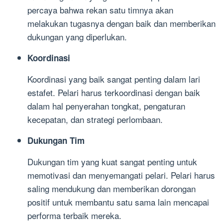
percaya bahwa rekan satu timnya akan
melakukan tugasnya dengan baik dan memberikan
dukungan yang diperlukan.
Koordinasi
Koordinasi yang baik sangat penting dalam lari
estafet. Pelari harus terkoordinasi dengan baik
dalam hal penyerahan tongkat, pengaturan
kecepatan, dan strategi perlombaan.
Dukungan Tim
Dukungan tim yang kuat sangat penting untuk
memotivasi dan menyemangati pelari. Pelari harus
saling mendukung dan memberikan dorongan
positif untuk membantu satu sama lain mencapai
performa terbaik mereka.