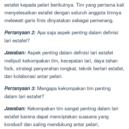
estafet kepada pelari berikutnya. Tim yang pertama kali
menyelesaikan estafet dengan seluruh anggota timnya
melewati garis finis dinyatakan sebagai pemenang.
Apa saja aspek penting dalam definisi
Pertanyaan 2:
lari estafet?
Aspek penting dalam definisi lari estafet
Jawaban:
meliputi kekompakan tim, kecepatan lari, daya tahan
fisik, strategi penyerahan tongkat, teknik berlari estafet,
dan kolaborasi antar pelari.
Mengapa kekompakan tim penting
Pertanyaan 3:
dalam lari estafet?
Kekompakan tim sangat penting dalam lari
Jawaban:
estafet karena dapat menciptakan suasana yang
kondusif dan saling mendukung antar pelari,