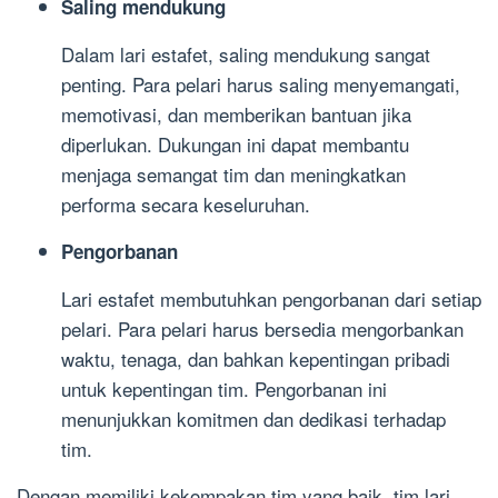
Saling mendukung
Dalam lari estafet, saling mendukung sangat
penting. Para pelari harus saling menyemangati,
memotivasi, dan memberikan bantuan jika
diperlukan. Dukungan ini dapat membantu
menjaga semangat tim dan meningkatkan
performa secara keseluruhan.
Pengorbanan
Lari estafet membutuhkan pengorbanan dari setiap
pelari. Para pelari harus bersedia mengorbankan
waktu, tenaga, dan bahkan kepentingan pribadi
untuk kepentingan tim. Pengorbanan ini
menunjukkan komitmen dan dedikasi terhadap
tim.
Dengan memiliki kekompakan tim yang baik, tim lari