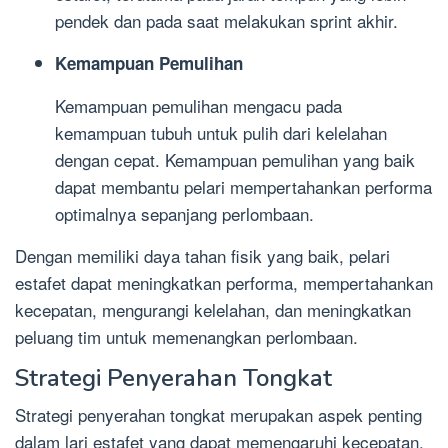
pendek dan pada saat melakukan sprint akhir.
Kemampuan Pemulihan
Kemampuan pemulihan mengacu pada
kemampuan tubuh untuk pulih dari kelelahan
dengan cepat. Kemampuan pemulihan yang baik
dapat membantu pelari mempertahankan performa
optimalnya sepanjang perlombaan.
Dengan memiliki daya tahan fisik yang baik, pelari
estafet dapat meningkatkan performa, mempertahankan
kecepatan, mengurangi kelelahan, dan meningkatkan
peluang tim untuk memenangkan perlombaan.
Strategi Penyerahan Tongkat
Strategi penyerahan tongkat merupakan aspek penting
dalam lari estafet yang dapat memengaruhi kecepatan,