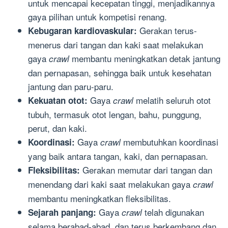
untuk mencapai kecepatan tinggi, menjadikannya
gaya pilihan untuk kompetisi renang.
Gerakan terus-
Kebugaran kardiovaskular:
menerus dari tangan dan kaki saat melakukan
gaya
membantu meningkatkan detak jantung
crawl
dan pernapasan, sehingga baik untuk kesehatan
jantung dan paru-paru.
Gaya
melatih seluruh otot
Kekuatan otot:
crawl
tubuh, termasuk otot lengan, bahu, punggung,
perut, dan kaki.
Gaya
membutuhkan koordinasi
Koordinasi:
crawl
yang baik antara tangan, kaki, dan pernapasan.
Gerakan memutar dari tangan dan
Fleksibilitas:
menendang dari kaki saat melakukan gaya
crawl
membantu meningkatkan fleksibilitas.
Gaya
telah digunakan
Sejarah panjang:
crawl
selama berabad-abad, dan terus berkembang dan