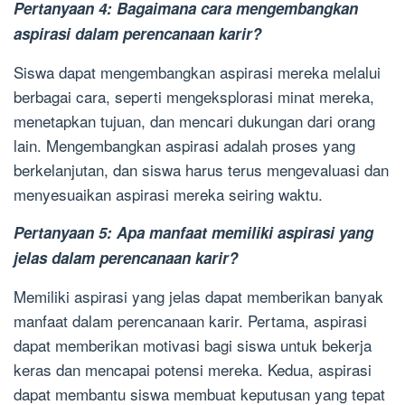
Pertanyaan 4: Bagaimana cara mengembangkan
aspirasi dalam perencanaan karir?
Siswa dapat mengembangkan aspirasi mereka melalui
berbagai cara, seperti mengeksplorasi minat mereka,
menetapkan tujuan, dan mencari dukungan dari orang
lain. Mengembangkan aspirasi adalah proses yang
berkelanjutan, dan siswa harus terus mengevaluasi dan
menyesuaikan aspirasi mereka seiring waktu.
Pertanyaan 5: Apa manfaat memiliki aspirasi yang
jelas dalam perencanaan karir?
Memiliki aspirasi yang jelas dapat memberikan banyak
manfaat dalam perencanaan karir. Pertama, aspirasi
dapat memberikan motivasi bagi siswa untuk bekerja
keras dan mencapai potensi mereka. Kedua, aspirasi
dapat membantu siswa membuat keputusan yang tepat