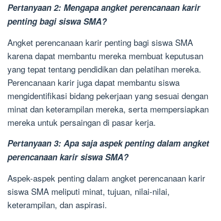
Pertanyaan 2: Mengapa angket perencanaan karir
penting bagi siswa SMA?
Angket perencanaan karir penting bagi siswa SMA
karena dapat membantu mereka membuat keputusan
yang tepat tentang pendidikan dan pelatihan mereka.
Perencanaan karir juga dapat membantu siswa
mengidentifikasi bidang pekerjaan yang sesuai dengan
minat dan keterampilan mereka, serta mempersiapkan
mereka untuk persaingan di pasar kerja.
Pertanyaan 3: Apa saja aspek penting dalam angket
perencanaan karir siswa SMA?
Aspek-aspek penting dalam angket perencanaan karir
siswa SMA meliputi minat, tujuan, nilai-nilai,
keterampilan, dan aspirasi.