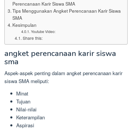
Perencanaan Karir Siswa SMA
Tips Menggunakan Angket Perencanaan Karir Siswa
SMA
Kesimpulan
Youtube Video:
Share this:
angket perencanaan karir siswa
sma
Aspek-aspek penting dalam angket perencanaan karir
siswa SMA meliputi:
Minat
Tujuan
Nilai-nilai
Keterampilan
Aspirasi