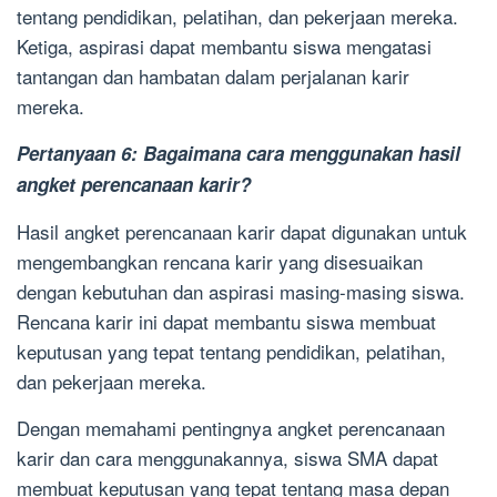
tentang pendidikan, pelatihan, dan pekerjaan mereka.
Ketiga, aspirasi dapat membantu siswa mengatasi
tantangan dan hambatan dalam perjalanan karir
mereka.
Pertanyaan 6: Bagaimana cara menggunakan hasil
angket perencanaan karir?
Hasil angket perencanaan karir dapat digunakan untuk
mengembangkan rencana karir yang disesuaikan
dengan kebutuhan dan aspirasi masing-masing siswa.
Rencana karir ini dapat membantu siswa membuat
keputusan yang tepat tentang pendidikan, pelatihan,
dan pekerjaan mereka.
Dengan memahami pentingnya angket perencanaan
karir dan cara menggunakannya, siswa SMA dapat
membuat keputusan yang tepat tentang masa depan