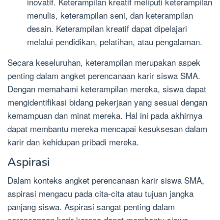
inovatif. Keterampilan kreatif meliputi keterampilan
menulis, keterampilan seni, dan keterampilan
desain. Keterampilan kreatif dapat dipelajari
melalui pendidikan, pelatihan, atau pengalaman.
Secara keseluruhan, keterampilan merupakan aspek
penting dalam angket perencanaan karir siswa SMA.
Dengan memahami keterampilan mereka, siswa dapat
mengidentifikasi bidang pekerjaan yang sesuai dengan
kemampuan dan minat mereka. Hal ini pada akhirnya
dapat membantu mereka mencapai kesuksesan dalam
karir dan kehidupan pribadi mereka.
Aspirasi
Dalam konteks angket perencanaan karir siswa SMA,
aspirasi mengacu pada cita-cita atau tujuan jangka
panjang siswa. Aspirasi sangat penting dalam
perencanaan karir karena dapat membantu siswa