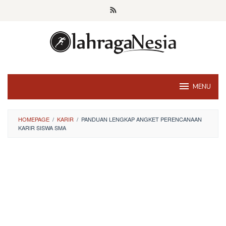
Skip
to
content
MENU
HOMEPAGE
/
KARIR
/
PANDUAN LENGKAP ANGKET PERENCANAAN
KARIR SISWA SMA