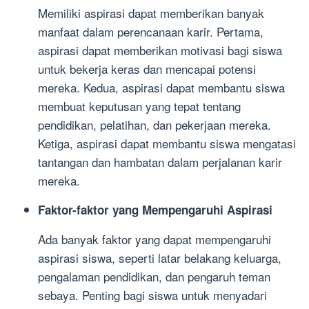
Memiliki aspirasi dapat memberikan banyak
manfaat dalam perencanaan karir. Pertama,
aspirasi dapat memberikan motivasi bagi siswa
untuk bekerja keras dan mencapai potensi
mereka. Kedua, aspirasi dapat membantu siswa
membuat keputusan yang tepat tentang
pendidikan, pelatihan, dan pekerjaan mereka.
Ketiga, aspirasi dapat membantu siswa mengatasi
tantangan dan hambatan dalam perjalanan karir
mereka.
Faktor-faktor yang Mempengaruhi Aspirasi
Ada banyak faktor yang dapat mempengaruhi
aspirasi siswa, seperti latar belakang keluarga,
pengalaman pendidikan, dan pengaruh teman
sebaya. Penting bagi siswa untuk menyadari