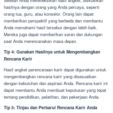
Setelah Anda merefleksikan hasil angket, diskusikan
hasilnya dengan orang yang Anda percaya, seperti
orang tua, guru, atau konselor. Orang lain dapat
memberikan perspektif yang berbeda dan membantu
Anda memahami hasil tersebut dengan lebih baik.
Mereka juga dapat memberikan saran dan dukungan
saat Anda merencanakan masa depan.
Tip 4: Gunakan Hasilnya untuk Mengembangkan
Rencana Karir
Hasil angket perencanaan karir dapat digunakan untuk
mengembangkan rencana karir yang disesuaikan
dengan kebutuhan dan aspirasi Anda. Rencana karir ini
dapat membantu Anda membuat keputusan yang tepat
tentang pendidikan, pelatihan, dan pekerjaan Anda.
Tip 5: Tinjau dan Perbarui Rencana Karir Anda