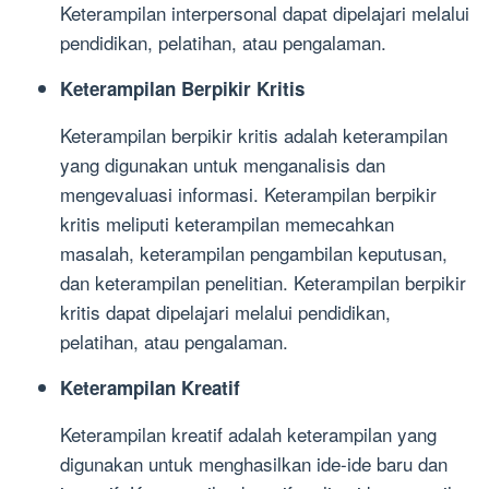
Keterampilan interpersonal dapat dipelajari melalui
pendidikan, pelatihan, atau pengalaman.
Keterampilan Berpikir Kritis
Keterampilan berpikir kritis adalah keterampilan
yang digunakan untuk menganalisis dan
mengevaluasi informasi. Keterampilan berpikir
kritis meliputi keterampilan memecahkan
masalah, keterampilan pengambilan keputusan,
dan keterampilan penelitian. Keterampilan berpikir
kritis dapat dipelajari melalui pendidikan,
pelatihan, atau pengalaman.
Keterampilan Kreatif
Keterampilan kreatif adalah keterampilan yang
digunakan untuk menghasilkan ide-ide baru dan