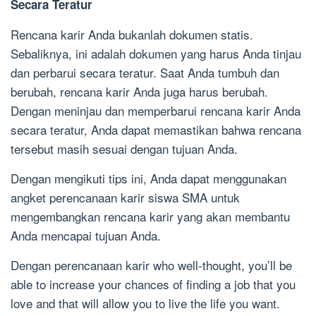
Secara Teratur
Rencana karir Anda bukanlah dokumen statis.
Sebaliknya, ini adalah dokumen yang harus Anda tinjau
dan perbarui secara teratur. Saat Anda tumbuh dan
berubah, rencana karir Anda juga harus berubah.
Dengan meninjau dan memperbarui rencana karir Anda
secara teratur, Anda dapat memastikan bahwa rencana
tersebut masih sesuai dengan tujuan Anda.
Dengan mengikuti tips ini, Anda dapat menggunakan
angket perencanaan karir siswa SMA untuk
mengembangkan rencana karir yang akan membantu
Anda mencapai tujuan Anda.
Dengan perencanaan karir who well-thought, you’ll be
able to increase your chances of finding a job that you
love and that will allow you to live the life you want.