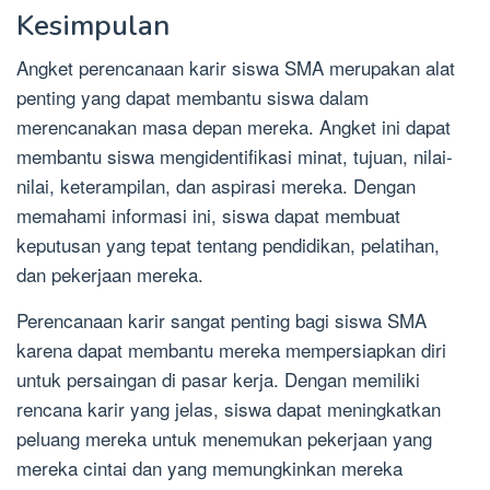
Kesimpulan
Angket perencanaan karir siswa SMA merupakan alat
penting yang dapat membantu siswa dalam
merencanakan masa depan mereka. Angket ini dapat
membantu siswa mengidentifikasi minat, tujuan, nilai-
nilai, keterampilan, dan aspirasi mereka. Dengan
memahami informasi ini, siswa dapat membuat
keputusan yang tepat tentang pendidikan, pelatihan,
dan pekerjaan mereka.
Perencanaan karir sangat penting bagi siswa SMA
karena dapat membantu mereka mempersiapkan diri
untuk persaingan di pasar kerja. Dengan memiliki
rencana karir yang jelas, siswa dapat meningkatkan
peluang mereka untuk menemukan pekerjaan yang
mereka cintai dan yang memungkinkan mereka