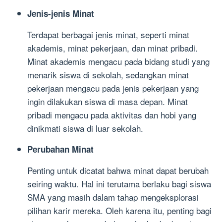
Jenis-jenis Minat
Terdapat berbagai jenis minat, seperti minat
akademis, minat pekerjaan, dan minat pribadi.
Minat akademis mengacu pada bidang studi yang
menarik siswa di sekolah, sedangkan minat
pekerjaan mengacu pada jenis pekerjaan yang
ingin dilakukan siswa di masa depan. Minat
pribadi mengacu pada aktivitas dan hobi yang
dinikmati siswa di luar sekolah.
Perubahan Minat
Penting untuk dicatat bahwa minat dapat berubah
seiring waktu. Hal ini terutama berlaku bagi siswa
SMA yang masih dalam tahap mengeksplorasi
pilihan karir mereka. Oleh karena itu, penting bagi