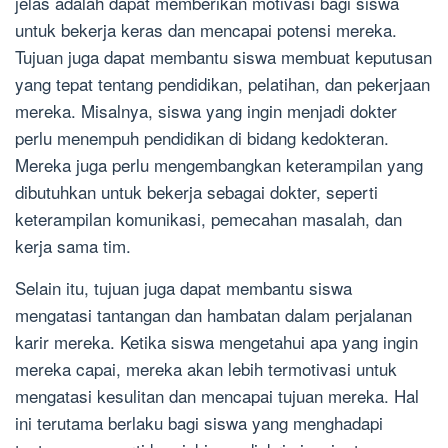
jelas adalah dapat memberikan motivasi bagi siswa
untuk bekerja keras dan mencapai potensi mereka.
Tujuan juga dapat membantu siswa membuat keputusan
yang tepat tentang pendidikan, pelatihan, dan pekerjaan
mereka. Misalnya, siswa yang ingin menjadi dokter
perlu menempuh pendidikan di bidang kedokteran.
Mereka juga perlu mengembangkan keterampilan yang
dibutuhkan untuk bekerja sebagai dokter, seperti
keterampilan komunikasi, pemecahan masalah, dan
kerja sama tim.
Selain itu, tujuan juga dapat membantu siswa
mengatasi tantangan dan hambatan dalam perjalanan
karir mereka. Ketika siswa mengetahui apa yang ingin
mereka capai, mereka akan lebih termotivasi untuk
mengatasi kesulitan dan mencapai tujuan mereka. Hal
ini terutama berlaku bagi siswa yang menghadapi