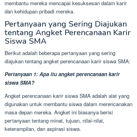
membantu mereka mencapai kesuksesan dalam karir
dan kehidupan pribadi mereka.
Pertanyaan yang Sering Diajukan
tentang Angket Perencanaan Karir
Siswa SMA
Berikut adalah beberapa pertanyaan yang sering
diajukan tentang angket perencanaan karir siswa SMA:
Pertanyaan 1: Apa itu angket perencanaan karir
siswa SMA?
Angket perencanaan karir siswa SMA adalah alat yang
digunakan untuk membantu siswa dalam merencanakan
masa depan mereka. Angket ini biasanya berisi
pertanyaan tentang minat, tujuan, nilai-nilai,
keterampilan, dan aspirasi siswa.