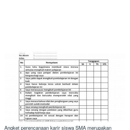
Angket perencanaan karir siswa SMA merupakan