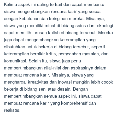
Kelima aspek ini saling terkait dan dapat membantu
siswa mengembangkan rencana karir yang sesuai
dengan kebutuhan dan keinginan mereka. Misalnya,
siswa yang memiliki minat di bidang sains dan teknologi
dapat memilih jurusan kuliah di bidang tersebut. Mereka
juga dapat mengembangkan keterampilan yang
dibutuhkan untuk bekerja di bidang tersebut, seperti
keterampilan berpikir kritis, pemecahan masalah, dan
komunikasi. Selain itu, siswa juga perlu
mempertimbangkan nilai-nilai dan aspirasinya dalam
membuat rencana karir. Misalnya, siswa yang
menghargai kreativitas dan inovasi mungkin lebih cocok
bekerja di bidang seni atau desain. Dengan
mempertimbangkan semua aspek ini, siswa dapat
membuat rencana karir yang komprehensif dan
realistis.