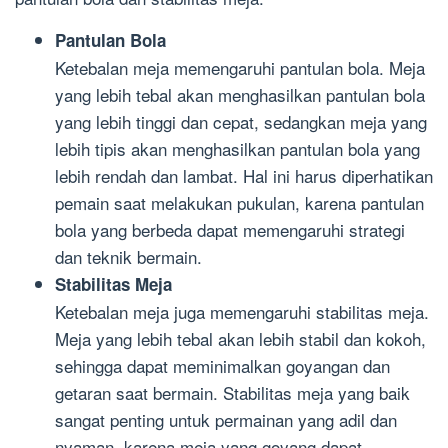
Pantulan Bola
Ketebalan meja memengaruhi pantulan bola. Meja
yang lebih tebal akan menghasilkan pantulan bola
yang lebih tinggi dan cepat, sedangkan meja yang
lebih tipis akan menghasilkan pantulan bola yang
lebih rendah dan lambat. Hal ini harus diperhatikan
pemain saat melakukan pukulan, karena pantulan
bola yang berbeda dapat memengaruhi strategi
dan teknik bermain.
Stabilitas Meja
Ketebalan meja juga memengaruhi stabilitas meja.
Meja yang lebih tebal akan lebih stabil dan kokoh,
sehingga dapat meminimalkan goyangan dan
getaran saat bermain. Stabilitas meja yang baik
sangat penting untuk permainan yang adil dan
nyaman, karena meja yang goyang dapat