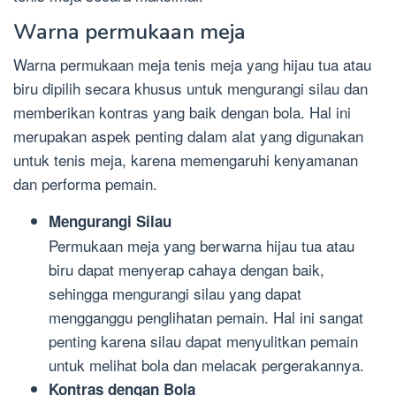
Warna permukaan meja
Warna permukaan meja tenis meja yang hijau tua atau
biru dipilih secara khusus untuk mengurangi silau dan
memberikan kontras yang baik dengan bola. Hal ini
merupakan aspek penting dalam alat yang digunakan
untuk tenis meja, karena memengaruhi kenyamanan
dan performa pemain.
Mengurangi Silau
Permukaan meja yang berwarna hijau tua atau
biru dapat menyerap cahaya dengan baik,
sehingga mengurangi silau yang dapat
mengganggu penglihatan pemain. Hal ini sangat
penting karena silau dapat menyulitkan pemain
untuk melihat bola dan melacak pergerakannya.
Kontras dengan Bola