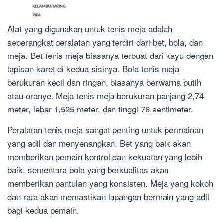
Alat yang digunakan untuk tenis meja adalah
seperangkat peralatan yang terdiri dari bet, bola, dan
meja. Bet tenis meja biasanya terbuat dari kayu dengan
lapisan karet di kedua sisinya. Bola tenis meja
berukuran kecil dan ringan, biasanya berwarna putih
atau oranye. Meja tenis meja berukuran panjang 2,74
meter, lebar 1,525 meter, dan tinggi 76 sentimeter.
Peralatan tenis meja sangat penting untuk permainan
yang adil dan menyenangkan. Bet yang baik akan
memberikan pemain kontrol dan kekuatan yang lebih
baik, sementara bola yang berkualitas akan
memberikan pantulan yang konsisten. Meja yang kokoh
dan rata akan memastikan lapangan bermain yang adil
bagi kedua pemain.