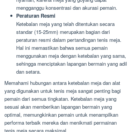
mengganggu konsentrasi dan akurasi pemain.
Peraturan Resmi
Ketebalan meja yang telah ditentukan secara
standar (15-25mm) merupakan bagian dari
peraturan resmi dalam pertandingan tenis meja.
Hal ini memastikan bahwa semua pemain
menggunakan meja dengan ketebalan yang sama,
sehingga menciptakan lapangan bermain yang adil
dan setara.
Memahami hubungan antara ketebalan meja dan alat
yang digunakan untuk tenis meja sangat penting bagi
pemain dari semua tingkatan. Ketebalan meja yang
sesuai akan memberikan lapangan bermain yang
optimal, memungkinkan pemain untuk menampilkan
performa terbaik mereka dan menikmati permainan
tenis meja secara maksimal.