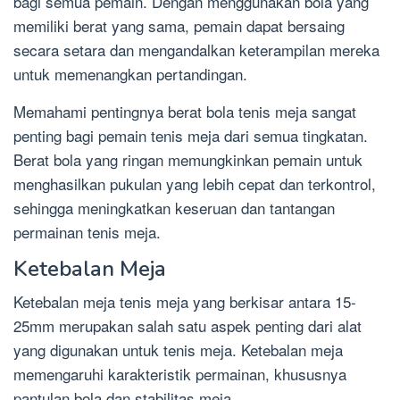
bagi semua pemain. Dengan menggunakan bola yang
memiliki berat yang sama, pemain dapat bersaing
secara setara dan mengandalkan keterampilan mereka
untuk memenangkan pertandingan.
Memahami pentingnya berat bola tenis meja sangat
penting bagi pemain tenis meja dari semua tingkatan.
Berat bola yang ringan memungkinkan pemain untuk
menghasilkan pukulan yang lebih cepat dan terkontrol,
sehingga meningkatkan keseruan dan tantangan
permainan tenis meja.
Ketebalan Meja
Ketebalan meja tenis meja yang berkisar antara 15-
25mm merupakan salah satu aspek penting dari alat
yang digunakan untuk tenis meja. Ketebalan meja
memengaruhi karakteristik permainan, khususnya
pantulan bola dan stabilitas meja.