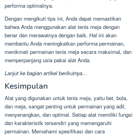
performa optimalnya.
Dengan mengikuti tips ini, Anda dapat memastikan
bahwa Anda menggunakan alat tenis meja dengan
benar dan merawatnya dengan baik. Hal ini akan
membantu Anda meningkatkan performa permainan,
menikmati permainan tenis meja secara maksimal, dan
memperpanjang usia pakai alat Anda.
Lanjut ke bagian artikel berikutnya…
Kesimpulan
Alat yang digunakan untuk tenis meja, yaitu bet, bola,
dan meja, sangat penting untuk permainan yang adil,
menyenangkan, dan optimal. Setiap alat memiliki fungsi
dan karakteristik tersendiri yang memengaruhi
permainan. Memahami spesifikasi dan cara