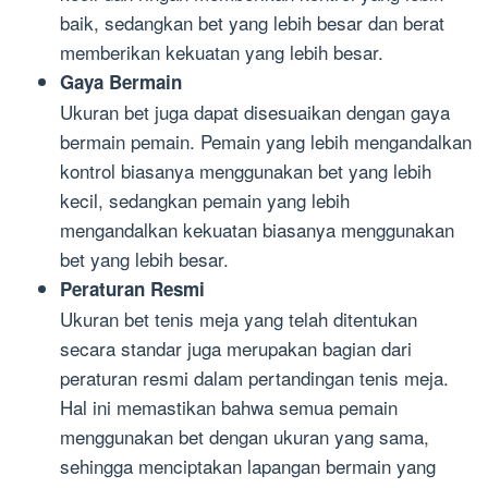
baik, sedangkan bet yang lebih besar dan berat
memberikan kekuatan yang lebih besar.
Gaya Bermain
Ukuran bet juga dapat disesuaikan dengan gaya
bermain pemain. Pemain yang lebih mengandalkan
kontrol biasanya menggunakan bet yang lebih
kecil, sedangkan pemain yang lebih
mengandalkan kekuatan biasanya menggunakan
bet yang lebih besar.
Peraturan Resmi
Ukuran bet tenis meja yang telah ditentukan
secara standar juga merupakan bagian dari
peraturan resmi dalam pertandingan tenis meja.
Hal ini memastikan bahwa semua pemain
menggunakan bet dengan ukuran yang sama,
sehingga menciptakan lapangan bermain yang