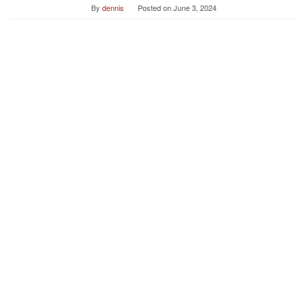
By
dennis
Posted on
June 3, 2024