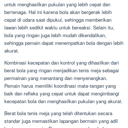
untuk menghasilkan pukulan yang lebih cepat dan
bertenaga. Hal ini karena bola akan bergerak lebih
cepat di udara saat dipukul, sehingga memberikan
lawan lebih sedikit waktu untuk bereaksi. Selain itu,
bola yang ringan juga lebih mudah dikendalikan,
sehingga pemain dapat menempatkan bola dengan lebih
akurat.
Kombinasi kecepatan dan kontrol yang dihasilkan dari
berat bola yang ringan menjadikan tenis meja sebagai
permainan yang menantang dan menyenangkan.
Pemain harus memiliki koordinasi mata-tangan yang
baik dan refleks yang cepat untuk dapat mengimbangi
kecepatan bola dan menghasilkan pukulan yang akurat.
Berat bola tenis meja yang telah ditentukan secara
standar juga memastikan lapangan bermain yang adil