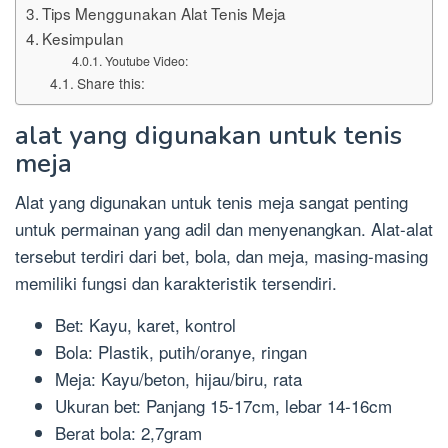
Tips Menggunakan Alat Tenis Meja
Kesimpulan
Youtube Video:
Share this:
alat yang digunakan untuk tenis
meja
Alat yang digunakan untuk tenis meja sangat penting
untuk permainan yang adil dan menyenangkan. Alat-alat
tersebut terdiri dari bet, bola, dan meja, masing-masing
memiliki fungsi dan karakteristik tersendiri.
Bet: Kayu, karet, kontrol
Bola: Plastik, putih/oranye, ringan
Meja: Kayu/beton, hijau/biru, rata
Ukuran bet: Panjang 15-17cm, lebar 14-16cm
Berat bola: 2,7gram