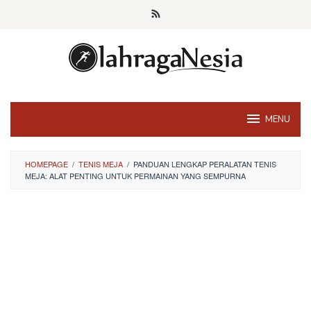
Skip
to
content
MENU
HOMEPAGE
/
TENIS MEJA
/
PANDUAN LENGKAP PERALATAN TENIS
MEJA: ALAT PENTING UNTUK PERMAINAN YANG SEMPURNA