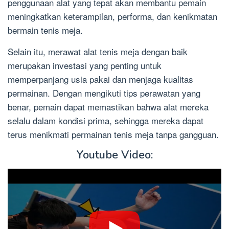
penggunaan alat yang tepat akan membantu pemain
meningkatkan keterampilan, performa, dan kenikmatan
bermain tenis meja.
Selain itu, merawat alat tenis meja dengan baik
merupakan investasi yang penting untuk
memperpanjang usia pakai dan menjaga kualitas
permainan. Dengan mengikuti tips perawatan yang
benar, pemain dapat memastikan bahwa alat mereka
selalu dalam kondisi prima, sehingga mereka dapat
terus menikmati permainan tenis meja tanpa gangguan.
Youtube Video: