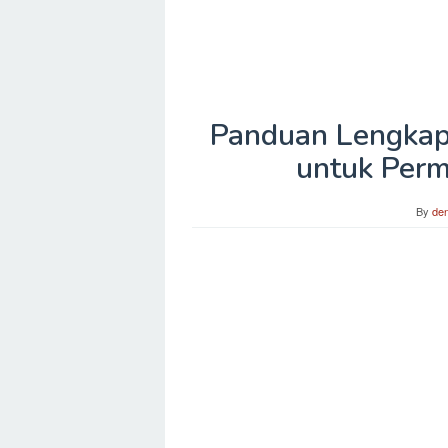
Panduan Lengkap
untuk Perm
By
den