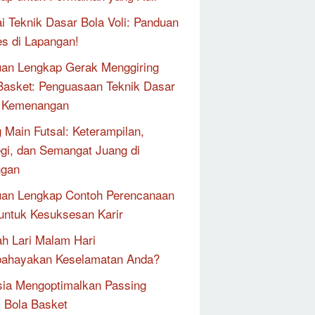
i Teknik Dasar Bola Voli: Panduan
s di Lapangan!
an Lengkap Gerak Menggiring
Basket: Penguasaan Teknik Dasar
k Kemenangan
 Main Futsal: Keterampilan,
egi, dan Semangat Juang di
ngan
an Lengkap Contoh Perencanaan
 untuk Kesuksesan Karir
h Lari Malam Hari
ahayakan Keselamatan Anda?
ia Mengoptimalkan Passing
 Bola Basket