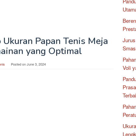
Pandu
Utama
Beren
Prest
 Ukuran Papan Tenis Meja
Jurus
Smash
ainan yang Optimal
Paham
nis
Posted on
June 3, 2024
Voli 
Pandu
Prasa
Terba
Paham
Perat
Ukura
Lengk