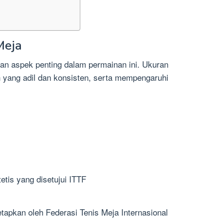
Meja
an aspek penting dalam permainan ini. Ukuran
 yang adil dan konsisten, serta mempengaruhi
etis yang disetujui ITTF
etapkan oleh Federasi Tenis Meja Internasional