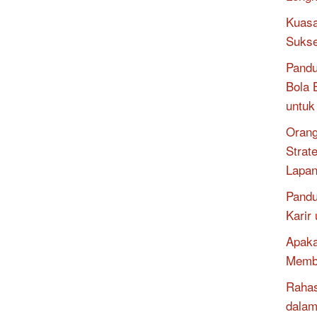
Kuasa
Sukse
Pandu
Bola 
untu
Orang
Strat
Lapa
Pandu
Karir
Apaka
Memb
Rahas
dalam