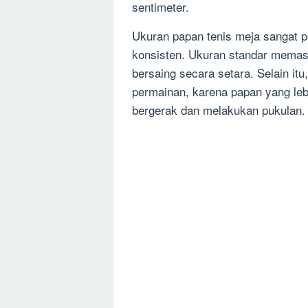
sentimeter.
Ukuran papan tenis meja sangat p
konsisten. Ukuran standar memas
bersaing secara setara. Selain i
permainan, karena papan yang le
bergerak dan melakukan pukulan.