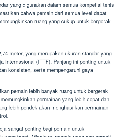
ndar yang digunakan dalam semua kompetisi tenis
emastikan bahwa pemain dari semua level dapat
a memungkinkan ruang yang cukup untuk bergerak
2,74 meter, yang merupakan ukuran standar yang
a Internasional (ITTF). Panjang ini penting untuk
dan konsisten, serta mempengaruhi gaya
ikan pemain lebih banyak ruang untuk bergerak
 memungkinkan permainan yang lebih cepat dan
 yang lebih pendek akan menghasilkan permainan
rol.
ja sangat penting bagi pemain untuk
k yang tepat. Misalnya, pemain yang dan agresif