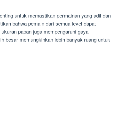
enting untuk memastikan permainan yang adil dan
tikan bahwa pemain dari semua level dapat
tu, ukuran papan juga mempengaruhi gaya
bih besar memungkinkan lebih banyak ruang untuk