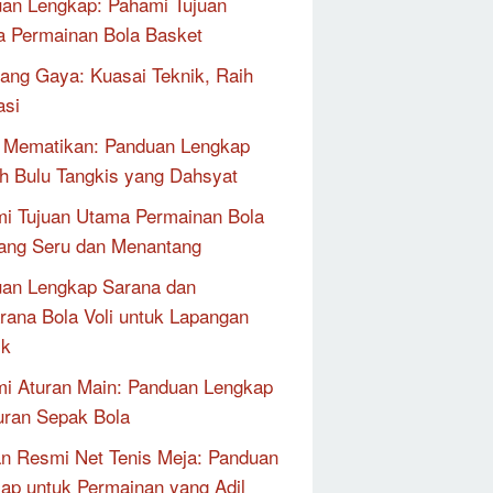
an Lengkap: Pahami Tujuan
 Permainan Bola Basket
ang Gaya: Kuasai Teknik, Raih
asi
 Mematikan: Panduan Lengkap
 Bulu Tangkis yang Dahsyat
i Tujuan Utama Permainan Bola
yang Seru dan Menantang
an Lengkap Sarana dan
rana Bola Voli untuk Lapangan
ik
i Aturan Main: Panduan Lengkap
uran Sepak Bola
n Resmi Net Tenis Meja: Panduan
ap untuk Permainan yang Adil