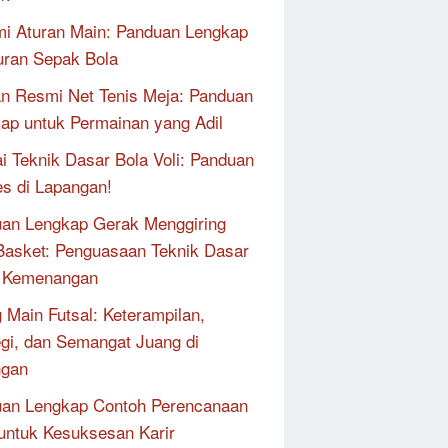
i Aturan Main: Panduan Lengkap
uran Sepak Bola
n Resmi Net Tenis Meja: Panduan
ap untuk Permainan yang Adil
i Teknik Dasar Bola Voli: Panduan
s di Lapangan!
an Lengkap Gerak Menggiring
Basket: Penguasaan Teknik Dasar
k Kemenangan
 Main Futsal: Keterampilan,
egi, dan Semangat Juang di
ngan
an Lengkap Contoh Perencanaan
 untuk Kesuksesan Karir