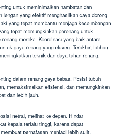
penting untuk meminimalkan hambatan dan
 lengan yang efektif menghasilkan daya dorong
kaki yang tepat membantu menjaga keseimbangan
 yang tepat memungkinkan perenang untuk
renang mereka. Koordinasi yang baik antara
ntuk gaya renang yang efisien. Terakhir, latihan
 meningkatkan teknik dan daya tahan renang.
enting dalam renang gaya bebas. Posisi tubuh
an, memaksimalkan efisiensi, dan memungkinkan
at dan lebih jauh.
sisi netral, melihat ke depan. Hindari
 kepala terlalu tinggi, karena dapat
embuat pernafasan menjadi lebih sulit.