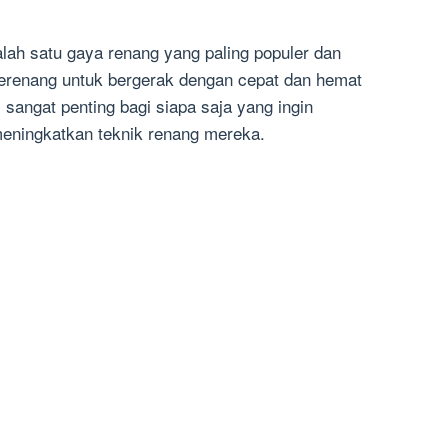
ah satu gaya renang yang paling populer dan
perenang untuk bergerak dengan cepat dan hemat
 sangat penting bagi siapa saja yang ingin
meningkatkan teknik renang mereka.