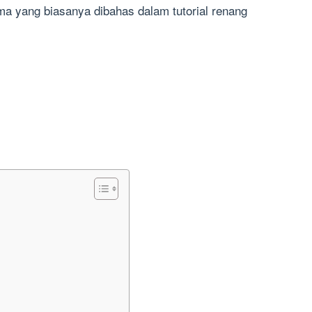
ma yang biasanya dibahas dalam tutorial renang