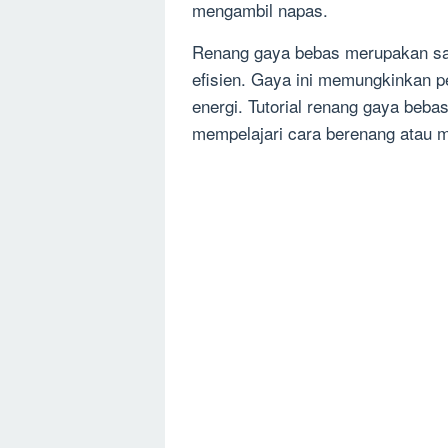
mengambil napas.
Renang gaya bebas merupakan sal
efisien. Gaya ini memungkinkan 
energi. Tutorial renang gaya bebas
mempelajari cara berenang atau 