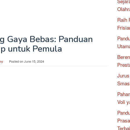
Sejar
Olahr
Raih 
Frisia
ng Gaya Bebas: Panduan
Pandu
Utama
p untuk Pemula
Beren
ny
Posted on
June 15, 2024
Prest
Jurus
Smash
Paham
Voli 
Pandu
Prasa
Terba