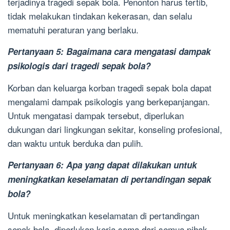
terjadinya tragedi sepak bola. Penonton harus tertib,
tidak melakukan tindakan kekerasan, dan selalu
mematuhi peraturan yang berlaku.
Pertanyaan 5: Bagaimana cara mengatasi dampak
psikologis dari tragedi sepak bola?
Korban dan keluarga korban tragedi sepak bola dapat
mengalami dampak psikologis yang berkepanjangan.
Untuk mengatasi dampak tersebut, diperlukan
dukungan dari lingkungan sekitar, konseling profesional,
dan waktu untuk berduka dan pulih.
Pertanyaan 6: Apa yang dapat dilakukan untuk
meningkatkan keselamatan di pertandingan sepak
bola?
Untuk meningkatkan keselamatan di pertandingan
sepak bola, diperlukan kerja sama dari semua pihak,