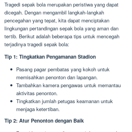
Tragedi sepak bola merupakan peristiwa yang dapat
dicegah. Dengan mengambil langkah-langkah
pencegahan yang tepat, kita dapat menciptakan
lingkungan pertandingan sepak bola yang aman dan
tertib. Berikut adalah beberapa tips untuk mencegah
terjadinya tragedi sepak bola:
Tip 1: Tingkatkan Pengamanan Stadion
Pasang pagar pembatas yang kokoh untuk
memisahkan penonton dan lapangan.
Tambahkan kamera pengawas untuk memantau
aktivitas penonton.
Tingkatkan jumlah petugas keamanan untuk
menjaga ketertiban.
Tip 2: Atur Penonton dengan Baik