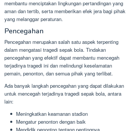
membantu menciptakan lingkungan pertandingan yang
aman dan tertib, serta memberikan efek jera bagi pihak
yang melanggar peraturan.
Pencegahan
Pencegahan merupakan salah satu aspek terpenting
dalam mengatasi tragedi sepak bola. Tindakan
pencegahan yang efektif dapat membantu mencegah
terjadinya tragedi ini dan melindungi keselamatan
pemain, penonton, dan semua pihak yang terlibat.
Ada banyak langkah pencegahan yang dapat dilakukan
untuk mencegah terjadinya tragedi sepak bola, antara
lain:
Meningkatkan keamanan stadion
Mengatur penonton dengan baik
Mendidik penonton tentang pentingnya