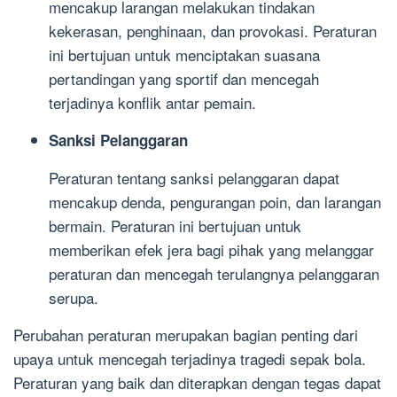
mencakup larangan melakukan tindakan
kekerasan, penghinaan, dan provokasi. Peraturan
ini bertujuan untuk menciptakan suasana
pertandingan yang sportif dan mencegah
terjadinya konflik antar pemain.
Sanksi Pelanggaran
Peraturan tentang sanksi pelanggaran dapat
mencakup denda, pengurangan poin, dan larangan
bermain. Peraturan ini bertujuan untuk
memberikan efek jera bagi pihak yang melanggar
peraturan dan mencegah terulangnya pelanggaran
serupa.
Perubahan peraturan merupakan bagian penting dari
upaya untuk mencegah terjadinya tragedi sepak bola.
Peraturan yang baik dan diterapkan dengan tegas dapat