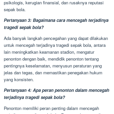
psikologis, kerugian finansial, dan rusaknya reputasi
sepak bola.
Pertanyaan 3: Bagaimana cara mencegah terjadinya
tragedi sepak bola?
Ada banyak langkah pencegahan yang dapat dilakukan
untuk mencegah terjadinya tragedi sepak bola, antara
lain meningkatkan keamanan stadion, mengatur
penonton dengan baik, mendidik penonton tentang
pentingnya keselamatan, menyusun peraturan yang
jelas dan tegas, dan memastikan penegakan hukum
yang konsisten.
Pertanyaan 4: Apa peran penonton dalam mencegah
terjadinya tragedi sepak bola?
Penonton memiliki peran penting dalam mencegah