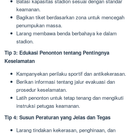
Batasi kapasitas stadion sesuai dengan standar
keamanan.
Bagikan tiket berdasarkan zona untuk mencegah
penumpukan massa.
Larang membawa benda berbahaya ke dalam
stadion.
Tip 3: Edukasi Penonton tentang Pentingnya
Keselamatan
Kampanyekan perilaku sportif dan antikekerasan.
Berikan informasi tentang jalur evakuasi dan
prosedur keselamatan.
Latih penonton untuk tetap tenang dan mengikuti
instruksi petugas keamanan.
Tip 4: Susun Peraturan yang Jelas dan Tegas
Larang tindakan kekerasan, penghinaan, dan