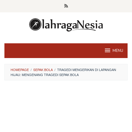
Skip
to
content
MENU
HOMEPAGE
/
SEPAK BOLA
/
TRAGEDI MENGERIKAN DI LAPANGAN
HIJAU: MENGENANG TRAGEDI SEPAK BOLA