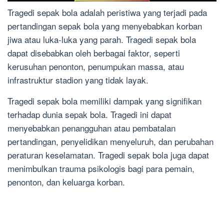
Tragedi sepak bola adalah peristiwa yang terjadi pada
pertandingan sepak bola yang menyebabkan korban
jiwa atau luka-luka yang parah. Tragedi sepak bola
dapat disebabkan oleh berbagai faktor, seperti
kerusuhan penonton, penumpukan massa, atau
infrastruktur stadion yang tidak layak.
Tragedi sepak bola memiliki dampak yang signifikan
terhadap dunia sepak bola. Tragedi ini dapat
menyebabkan penangguhan atau pembatalan
pertandingan, penyelidikan menyeluruh, dan perubahan
peraturan keselamatan. Tragedi sepak bola juga dapat
menimbulkan trauma psikologis bagi para pemain,
penonton, dan keluarga korban.