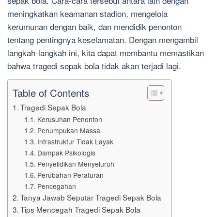
sepak bola. Cara-cara tersebut antara lain dengan
meningkatkan keamanan stadion, mengelola
kerumunan dengan baik, dan mendidik penonton
tentang pentingnya keselamatan. Dengan mengambil
langkah-langkah ini, kita dapat membantu memastikan
bahwa tragedi sepak bola tidak akan terjadi lagi.
Table of Contents
Tragedi Sepak Bola
Kerusuhan Penonton
Penumpukan Massa
Infrastruktur Tidak Layak
Dampak Psikologis
Penyelidikan Menyeluruh
Perubahan Peraturan
Pencegahan
Tanya Jawab Seputar Tragedi Sepak Bola
Tips Mencegah Tragedi Sepak Bola