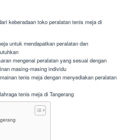
ari keberadaan toko peralatan tenis meja di
ja untuk mendapatkan peralatan dan
butuhkan
saran mengenai peralatan yang sesuai dengan
inan masing-masing individu
ainan tenis meja dengan menyediakan peralatan
hraga tenis meja di Tangerang
ngerang