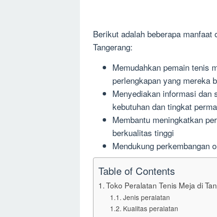
Berikut adalah beberapa manfaat d
Tangerang:
Memudahkan pemain tenis me
perlengkapan yang mereka 
Menyediakan informasi dan 
kebutuhan dan tingkat perma
Membantu meningkatkan perm
berkualitas tinggi
Mendukung perkembangan ola
Table of Contents
Toko Peralatan Tenis Meja di Ta
Jenis peralatan
Kualitas peralatan