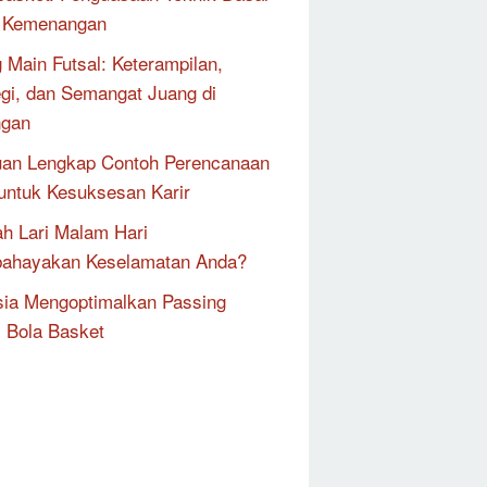
k Kemenangan
 Main Futsal: Keterampilan,
egi, dan Semangat Juang di
ngan
an Lengkap Contoh Perencanaan
 untuk Kesuksesan Karir
h Lari Malam Hari
ahayakan Keselamatan Anda?
ia Mengoptimalkan Passing
 Bola Basket