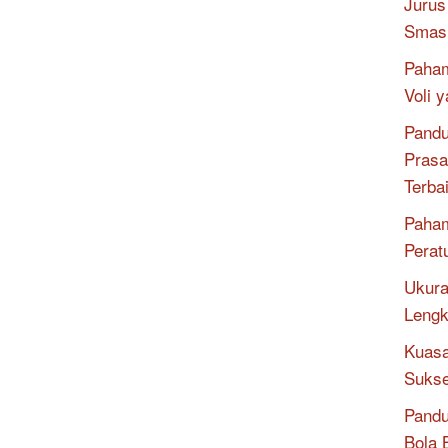
Jurus
Smash
Paham
Voli 
Pandu
Prasa
Terba
Paham
Perat
Ukura
Lengk
Kuasa
Sukse
Pandu
Bola 