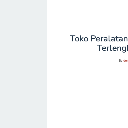
Toko Peralatan
Terleng
By
den