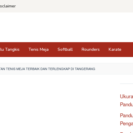
isclaimer
lu Tangkis
Tenis Meja
Softball
Rounders
Karate
AN TENIS MEJA TERBAIK DAN TERLENGKAP DI TANGERANG
Ukura
Pandu
Pandu
Penga