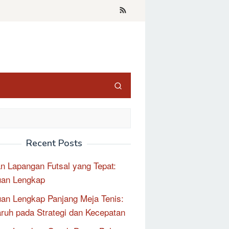
Recent Posts
n Lapangan Futsal yang Tepat:
an Lengkap
an Lengkap Panjang Meja Tenis:
ruh pada Strategi dan Kecepatan