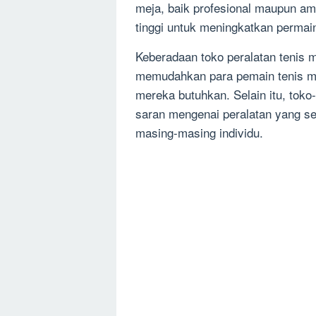
meja, baik profesional maupun am
tinggi untuk meningkatkan permai
Keberadaan toko peralatan tenis m
memudahkan para pemain tenis m
mereka butuhkan. Selain itu, toko
saran mengenai peralatan yang se
masing-masing individu.