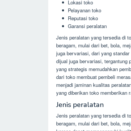
Lokasi toko
Pelayanan toko
Reputasi toko
Garansi peralatan
Jenis peralatan yang tersedia di t
beragam, mulai dari bet, bola, mej
juga bervariasi, dari yang standa
dijual juga bervariasi, tergantung 
yang strategis memudahkan pembe
dari toko membuat pembeli merasa
menjadi jaminan kualitas peralata
yang diberikan toko memberikan 
Jenis peralatan
Jenis peralatan yang tersedia di t
beragam, mulai dari bet, bola, mej