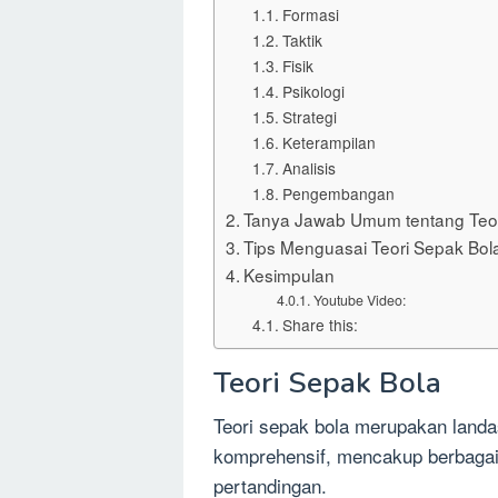
Formasi
Taktik
Fisik
Psikologi
Strategi
Keterampilan
Analisis
Pengembangan
Tanya Jawab Umum tentang Teor
Tips Menguasai Teori Sepak Bol
Kesimpulan
Youtube Video:
Share this:
Teori Sepak Bola
Teori sepak bola merupakan lan
komprehensif, mencakup berbagai
pertandingan.