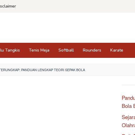
isclaimer
lu Tangkis
Tenis Meja
Softball
Rounders
Karate
 TERUNGKAP: PANDUAN LENGKAP TEORI SEPAK BOLA
Pand
Bola 
Sejar
Olahr