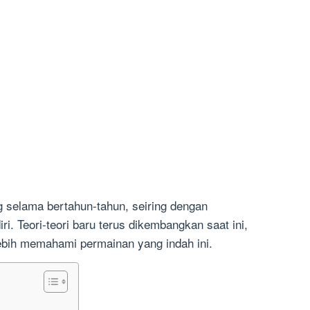
g selama bertahun-tahun, seiring dengan
i. Teori-teori baru terus dikembangkan saat ini,
lebih memahami permainan yang indah ini.