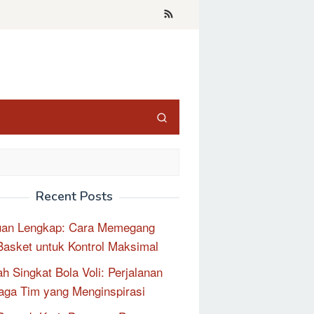
Recent Posts
uan Lengkap: Cara Memegang
Basket untuk Kontrol Maksimal
ah Singkat Bola Voli: Perjalanan
aga Tim yang Menginspirasi