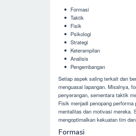
Formasi
Taktik
Fisik
Psikologi
Strategi
Keterampilan
Analisis
Pengembangan
Setiap aspek saling terkait dan b
menguasai lapangan. Misalnya, fo
penyerangan, sementara taktik me
Fisik menjadi penopang performa 
mentalitas dan motivasi mereka. 
mengoptimalkan kekuatan tim dan
Formasi