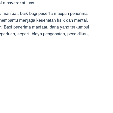
si masyarakat luas.
k manfaat, baik bagi peserta maupun penerima
 membantu menjaga kesehatan fisik dan mental,
 Bagi penerima manfaat, dana yang terkumpul
perluan, seperti biaya pengobatan, pendidikan,