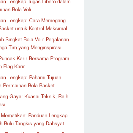
an Lengkap Tugas Libero dalam
inan Bola Voli
uan Lengkap: Cara Memegang
Basket untuk Kontrol Maksimal
ah Singkat Bola Voli: Perjalanan
aga Tim yang Menginspirasi
Puncak Karir Bersama Program
n Flag Karir
an Lengkap: Pahami Tujuan
 Permainan Bola Basket
ang Gaya: Kuasai Teknik, Raih
asi
 Mematikan: Panduan Lengkap
 Bulu Tangkis yang Dahsyat