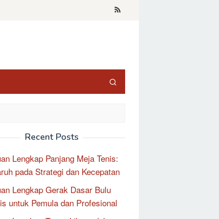
Recent Posts
an Lengkap Panjang Meja Tenis:
ruh pada Strategi dan Kecepatan
an Lengkap Gerak Dasar Bulu
is untuk Pemula dan Profesional