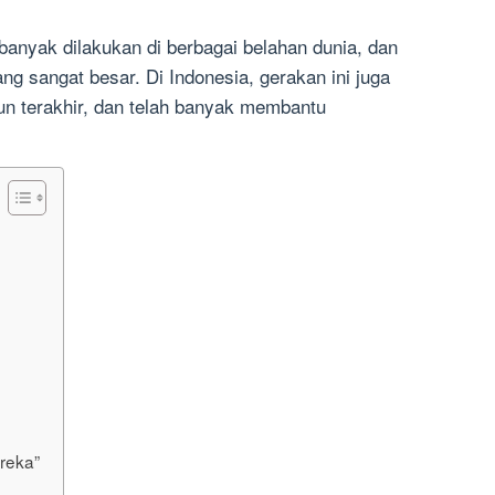
banyak dilakukan di berbagai belahan dunia, dan
ng sangat besar. Di Indonesia, gerakan ini juga
un terakhir, dan telah banyak membantu
reka”