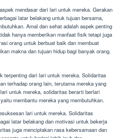
h aspek mendasar dari lari untuk mereka. Gerakan
erbagai latar belakang untuk tujuan bersama,
butuhkan. Amal dan sehat adalah aspek penting
 tidak hanya memberikan manfaat fisik tetapi juga
rasi orang untuk berbuat baik dan membuat
ikan makna dan tujuan hidup bagi banyak orang.
k terpenting dari lari untuk mereka. Solidaritas
an terhadap orang lain, terutama mereka yang
ri untuk mereka, solidaritas berarti berlari
, yaitu membantu mereka yang membutuhkan.
kesuksesan lari untuk mereka. Solidaritas
gai latar belakang dan motivasi untuk bekerja
aritas juga menciptakan rasa kebersamaan dan
eserta untuk berlari lebih jauh dan