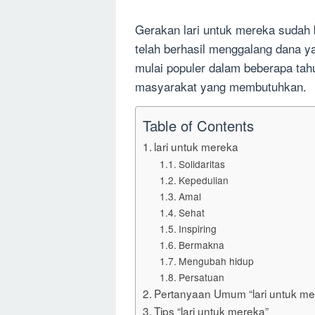
Gerakan lari untuk mereka sudah 
telah berhasil menggalang dana ya
mulai populer dalam beberapa tah
masyarakat yang membutuhkan.
Table of Contents
lari untuk mereka
Solidaritas
Kepedulian
Amal
Sehat
Inspiring
Bermakna
Mengubah hidup
Persatuan
Pertanyaan Umum “lari untuk me
Tips “lari untuk mereka”