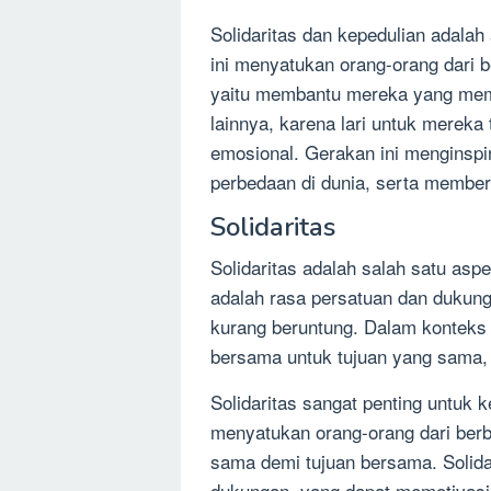
Solidaritas dan kepedulian adala
ini menyatukan orang-orang dari b
yaitu membantu mereka yang mem
lainnya, karena lari untuk mereka
emosional. Gerakan ini menginspi
perbedaan di dunia, serta member
Solidaritas
Solidaritas adalah salah satu aspe
adalah rasa persatuan dan dukung
kurang beruntung. Dalam konteks la
bersama untuk tujuan yang sama
Solidaritas sangat penting untuk 
menyatukan orang-orang dari berba
sama demi tujuan bersama. Solid
dukungan, yang dapat memotivasi p