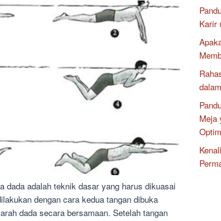
Pandu
Karir
Apaka
Memb
Rahas
dalam
Pandu
Meja 
Optim
Kenal
Perma
a dada adalah teknik dasar yang harus dikuasai
 dilakukan dengan cara kedua tangan dibuka
e arah dada secara bersamaan. Setelah tangan