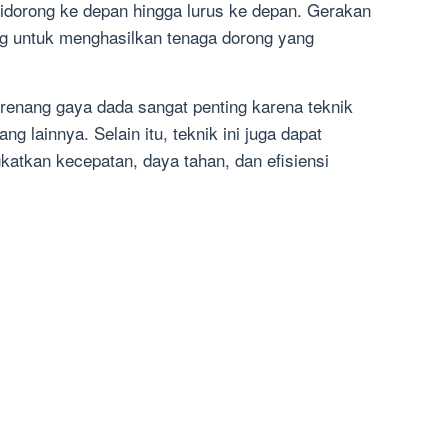
idorong ke depan hingga lurus ke depan. Gerakan
ang untuk menghasilkan tenaga dorong yang
renang gaya dada sangat penting karena teknik
ng lainnya. Selain itu, teknik ini juga dapat
atkan kecepatan, daya tahan, dan efisiensi