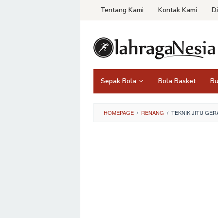
Skip
Tentang Kami
Kontak Kami
D
to
content
Sepak Bola
Bola Basket
Bu
HOMEPAGE
/
RENANG
/
TEKNIK JITU GE