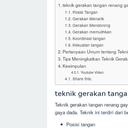
teknik gerakan tangan renang g
Posisi Tangan
Gerakan Menarik
Gerakan Mendorong
Gerakan memulihkan
Koordinasi tangan
Kekuatan tangan
Pertanyaan Umum tentang Tekn
Tips Meningkatkan Teknik Ger
Kesimpulan
Youtube Video:
Share this:
teknik gerakan tang
Teknik gerakan tangan renang ga
gaya dada. Teknik ini terdiri dari 
Posisi tangan