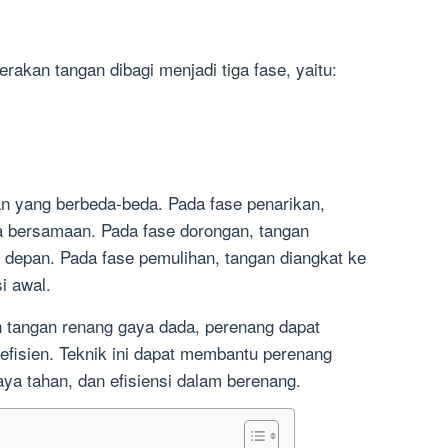
rakan tangan dibagi menjadi tiga fase, yaitu:
an yang berbeda-beda. Pada fase penarikan,
ra bersamaan. Pada fase dorongan, tangan
e depan. Pada fase pemulihan, tangan diangkat ke
i awal.
 tangan renang gaya dada, perenang dapat
 efisien. Teknik ini dapat membantu perenang
ya tahan, dan efisiensi dalam berenang.