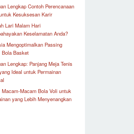
an Lengkap Contoh Perencanaan
 untuk Kesuksesan Karir
h Lari Malam Hari
ahayakan Keselamatan Anda?
ia Mengoptimalkan Passing
 Bola Basket
an Lengkap: Panjang Meja Tenis
yang Ideal untuk Permainan
al
i Macam-Macam Bola Voli untuk
inan yang Lebih Menyenangkan