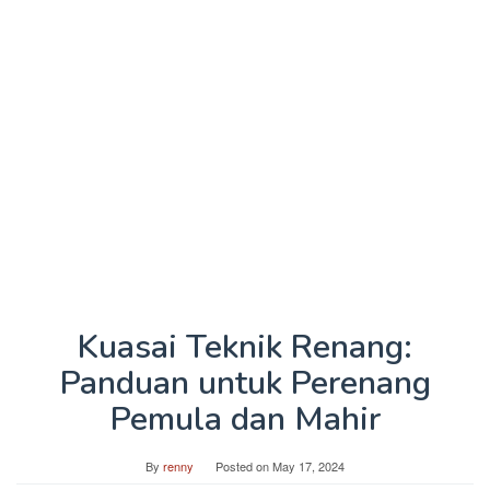
Kuasai Teknik Renang:
Panduan untuk Perenang
Pemula dan Mahir
By
renny
Posted on
May 17, 2024