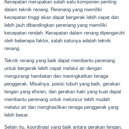
Kecepatan merupakan salah satu komponen penting
dalam teknik renang. Perenang yang memiliki
kecepatan tinggi akan dapat bergerak lebih cepat dan
lebih jauh dibandingkan perenang yang memiliki
kecepatan rendah. Kecepatan dalam renang dipengaruhi
oleh beberapa faktor, salah satunya adalah teknik
renang.
Teknik renang yang baik dapat membantu perenang
untuk bergerak lebih cepat melalui air dengan
mengurangi hambatan dan meningkatkan tenaga
penggerak. Misalnya, posisi tubuh yang baik, gerakan
lengan yang efisien, dan gerakan kaki yang kuat dapat
membantu perenang untuk meluncur lebih mudah
melalui air dan menghasilkan tenaga penggerak yang
lebih besar.
Selain itu, koordinasi yang baik antara gerakan lengan,