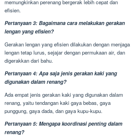
memungkinkan perenang bergerak lebih cepat dan
efisien.
Pertanyaan 3: Bagaimana cara melakukan gerakan
lengan yang efisien?
Gerakan lengan yang efisien dilakukan dengan menjaga
lengan tetap lurus, sejajar dengan permukaan air, dan
digerakkan dari bahu.
Pertanyaan 4: Apa saja jenis gerakan kaki yang
digunakan dalam renang?
Ada empat jenis gerakan kaki yang digunakan dalam
renang, yaitu tendangan kaki gaya bebas, gaya
punggung, gaya dada, dan gaya kupu-kupu.
Pertanyaan 5: Mengapa koordinasi penting dalam
renang?