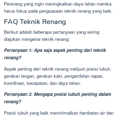
Perenang yang ingin meningkatkan daya tahan mereka
harus fokus pada penguasaan teknik renang yang baik.
FAQ Teknik Renang
Berikut adalah beberapa pertanyaan yang sering
diajukan mengenai teknik renang:
Pertanyaan 1: Apa saja aspek penting dari teknik
renang?
Aspek penting dari teknik renang meliputi posisi tubuh,
gerakan lengan, gerakan kaki, pengambilan napas,
koordinasi, kecepatan, dan daya tahan.
Pertanyaan 2: Mengapa posisi tubuh penting dalam
renang?
Posisi tubuh yang baik meminimalkan hambatan air dan