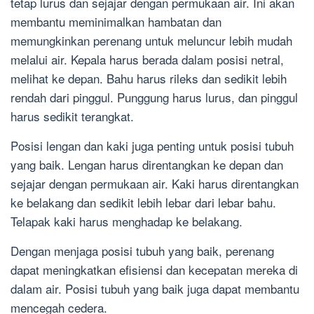
tetap lurus dan sejajar dengan permukaan air. Ini akan
membantu meminimalkan hambatan dan
memungkinkan perenang untuk meluncur lebih mudah
melalui air. Kepala harus berada dalam posisi netral,
melihat ke depan. Bahu harus rileks dan sedikit lebih
rendah dari pinggul. Punggung harus lurus, dan pinggul
harus sedikit terangkat.
Posisi lengan dan kaki juga penting untuk posisi tubuh
yang baik. Lengan harus direntangkan ke depan dan
sejajar dengan permukaan air. Kaki harus direntangkan
ke belakang dan sedikit lebih lebar dari lebar bahu.
Telapak kaki harus menghadap ke belakang.
Dengan menjaga posisi tubuh yang baik, perenang
dapat meningkatkan efisiensi dan kecepatan mereka di
dalam air. Posisi tubuh yang baik juga dapat membantu
mencegah cedera.