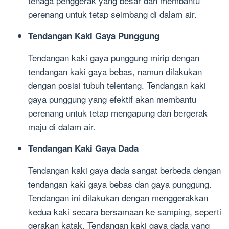
tenaga penggerak yang besar dan membantu
perenang untuk tetap seimbang di dalam air.
Tendangan Kaki Gaya Punggung
Tendangan kaki gaya punggung mirip dengan
tendangan kaki gaya bebas, namun dilakukan
dengan posisi tubuh telentang. Tendangan kaki
gaya punggung yang efektif akan membantu
perenang untuk tetap mengapung dan bergerak
maju di dalam air.
Tendangan Kaki Gaya Dada
Tendangan kaki gaya dada sangat berbeda dengan
tendangan kaki gaya bebas dan gaya punggung.
Tendangan ini dilakukan dengan menggerakkan
kedua kaki secara bersamaan ke samping, seperti
gerakan katak. Tendangan kaki gaya dada yang