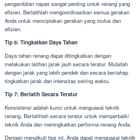
pengambilan napas sangat penting untuk renang yang
efisien. Berlatihlah mengoordinasikan semua gerakan
Anda untuk menciptakan gerakan yang mulus dan
efisien.
Tip 6: Tingkatkan Daya Tahan
Daya tahan renang dapat ditingkatkan dengan
melakukan latihan jarak jauh secara teratur. Mulailah
dengan jarak yang lebih pendek dan secara bertahap
tingkatkan jarak dan intensitas seiring waktu.
Tip 7: Berlatih Secara Teratur
Konsistensi adalah kunci untuk menguasai teknik
renang. Berlatihlah secara teratur untuk memperbaiki
teknik Anda dan meningkatkan performa renang Anda.
Dengan mengikuti tips ini, Anda dapat menguasai teknik