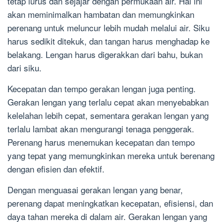
tetap lurus dan sejajar dengan permukaan air. Hal ini
akan meminimalkan hambatan dan memungkinkan
perenang untuk meluncur lebih mudah melalui air. Siku
harus sedikit ditekuk, dan tangan harus menghadap ke
belakang. Lengan harus digerakkan dari bahu, bukan
dari siku.
Kecepatan dan tempo gerakan lengan juga penting.
Gerakan lengan yang terlalu cepat akan menyebabkan
kelelahan lebih cepat, sementara gerakan lengan yang
terlalu lambat akan mengurangi tenaga penggerak.
Perenang harus menemukan kecepatan dan tempo
yang tepat yang memungkinkan mereka untuk berenang
dengan efisien dan efektif.
Dengan menguasai gerakan lengan yang benar,
perenang dapat meningkatkan kecepatan, efisiensi, dan
daya tahan mereka di dalam air. Gerakan lengan yang