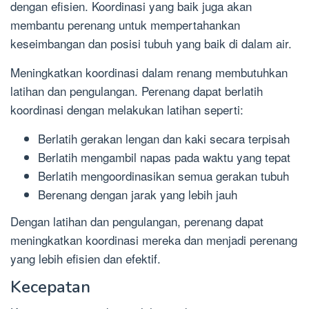
dengan efisien. Koordinasi yang baik juga akan
membantu perenang untuk mempertahankan
keseimbangan dan posisi tubuh yang baik di dalam air.
Meningkatkan koordinasi dalam renang membutuhkan
latihan dan pengulangan. Perenang dapat berlatih
koordinasi dengan melakukan latihan seperti:
Berlatih gerakan lengan dan kaki secara terpisah
Berlatih mengambil napas pada waktu yang tepat
Berlatih mengoordinasikan semua gerakan tubuh
Berenang dengan jarak yang lebih jauh
Dengan latihan dan pengulangan, perenang dapat
meningkatkan koordinasi mereka dan menjadi perenang
yang lebih efisien dan efektif.
Kecepatan