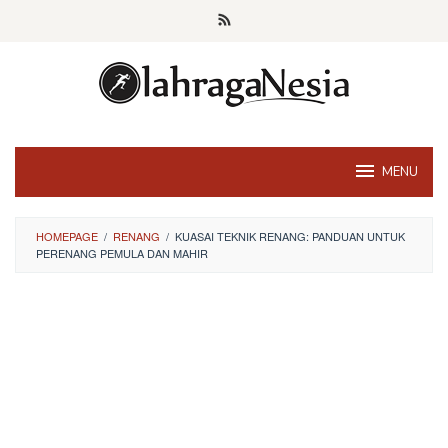
Skip
to
content
MENU
HOMEPAGE
/
RENANG
/
KUASAI TEKNIK RENANG: PANDUAN UNTUK
PERENANG PEMULA DAN MAHIR