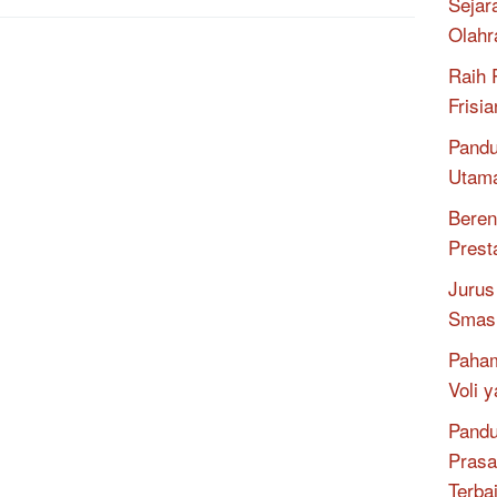
Sejar
Olahr
Raih 
Frisia
Pandu
Utama
Beren
Prest
Jurus
Smash
Paham
Voli 
Pandu
Prasa
Terba