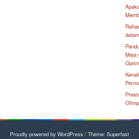
Apaka
Memb
Rahas
dalam
Pandu
Meja 
Optim
Kenal
Perma
Prest
Olimp
Proudly powered by WordPress
/
Theme: Superfast