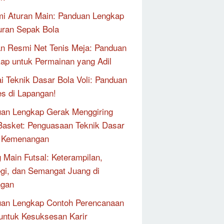
i Aturan Main: Panduan Lengkap
uran Sepak Bola
n Resmi Net Tenis Meja: Panduan
ap untuk Permainan yang Adil
i Teknik Dasar Bola Voli: Panduan
s di Lapangan!
an Lengkap Gerak Menggiring
Basket: Penguasaan Teknik Dasar
k Kemenangan
 Main Futsal: Keterampilan,
egi, dan Semangat Juang di
ngan
an Lengkap Contoh Perencanaan
 untuk Kesuksesan Karir