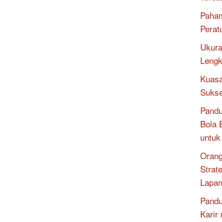
Paham
Perat
Ukura
Lengk
Kuasa
Sukse
Pandu
Bola 
untu
Orang
Strat
Lapa
Pandu
Karir