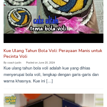
Kue Ulang Tahun Bola Voli: Perayaan Manis untuk
Pecinta Voli
By
coach justin
Posted on
June 20, 2024
Kue ulang tahun bola voli adalah kue yang dihias
menyerupai bola voli, lengkap dengan garis-garis dan
warna khasnya. Kue ini […]