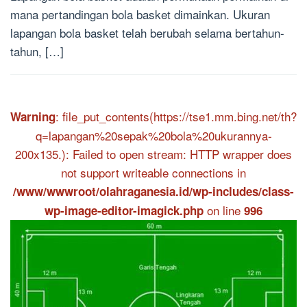
mana pertandingan bola basket dimainkan. Ukuran
lapangan bola basket telah berubah selama bertahun-
tahun, […]
: file_put_contents(https://tse1.mm.bing.net/th?
Warning
q=lapangan%20sepak%20bola%20ukurannya-
200x135.): Failed to open stream: HTTP wrapper does
not support writeable connections in
/www/wwwroot/olahraganesia.id/wp-includes/class-
on line
wp-image-editor-imagick.php
996