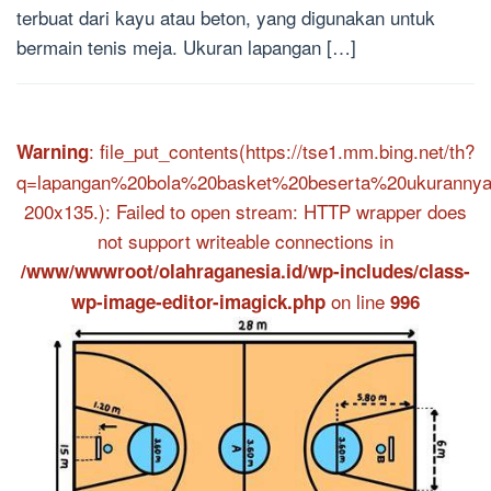
terbuat dari kayu atau beton, yang digunakan untuk
bermain tenis meja. Ukuran lapangan […]
: file_put_contents(https://tse1.mm.bing.net/th?
Warning
q=lapangan%20bola%20basket%20beserta%20ukurannya
200x135.): Failed to open stream: HTTP wrapper does
not support writeable connections in
/www/wwwroot/olahraganesia.id/wp-includes/class-
on line
wp-image-editor-imagick.php
996