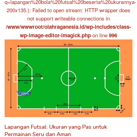
q=lapangan%20bola%20futsal%20beserta%20ukurannya-
200x135.): Failed to open stream: HTTP wrapper does
not support writeable connections in
/www/wwwroot/olahraganesia.id/wp-includes/class-
on line
wp-image-editor-imagick.php
996
Lapangan Futsal: Ukuran yang Pas untuk
Permainan Seru dan Aman