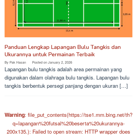
Panduan Lengkap Lapangan Bulu Tangkis dan
Ukurannya untuk Permainan Terbaik
By
Pak Hasan
Posted on
January 2, 2026
Lapangan bulu tangkis adalah area permainan yang
digunakan dalam olahraga bulu tangkis. Lapangan bulu
tangkis berbentuk persegi panjang dengan ukuran […]
: file_put_contents(https://tse1.mm.bing.net/th?
Warning
q=lapangan%20futsal%20beserta%20ukurannya-
200x135.): Failed to open stream: HTTP wrapper does