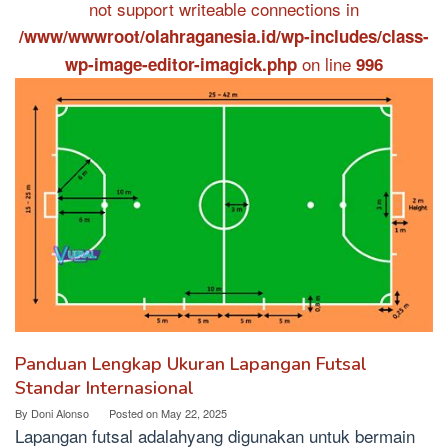
not support writeable connections in
/www/wwwroot/olahraganesia.id/wp-includes/class-
on line
wp-image-editor-imagick.php
996
Panduan Lengkap Ukuran Lapangan Futsal
Standar Internasional
By
Doni Alonso
Posted on
May 22, 2025
Lapangan futsal adalahyang digunakan untuk bermain