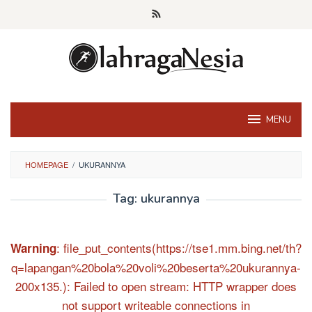
Skip
to
content
MENU
HOMEPAGE
/
UKURANNYA
Tag:
ukurannya
: file_put_contents(https://tse1.mm.bing.net/th?
Warning
q=lapangan%20bola%20voli%20beserta%20ukurannya-
200x135.): Failed to open stream: HTTP wrapper does
not support writeable connections in