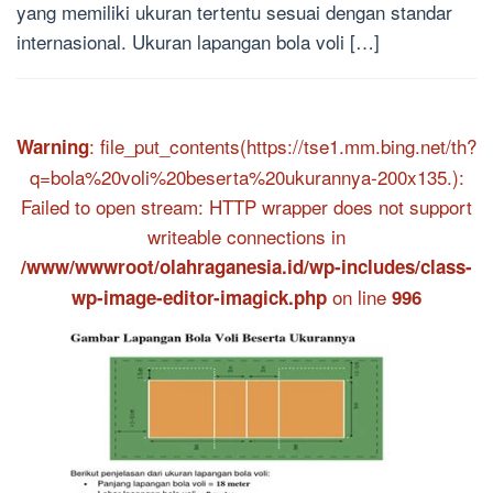
yang memiliki ukuran tertentu sesuai dengan standar
internasional. Ukuran lapangan bola voli […]
: file_put_contents(https://tse1.mm.bing.net/th?
Warning
q=bola%20voli%20beserta%20ukurannya-200x135.):
Failed to open stream: HTTP wrapper does not support
writeable connections in
/www/wwwroot/olahraganesia.id/wp-includes/class-
on line
wp-image-editor-imagick.php
996