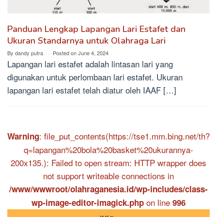
Panduan Lengkap Lapangan Lari Estafet dan
Ukuran Standarnya untuk Olahraga Lari
By
dandy putra
Posted on
June 4, 2024
Lapangan lari estafet adalah lintasan lari yang
digunakan untuk perlombaan lari estafet. Ukuran
lapangan lari estafet telah diatur oleh IAAF […]
: file_put_contents(https://tse1.mm.bing.net/th?
Warning
q=lapangan%20bola%20basket%20ukurannya-
200x135.): Failed to open stream: HTTP wrapper does
not support writeable connections in
/www/wwwroot/olahraganesia.id/wp-includes/class-
on line
wp-image-editor-imagick.php
996