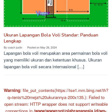
Ukuran Lapangan Bola Voli Standar: Panduan
Lengkap
By
coach justin
Posted on
May 26, 2024
Lapangan bola voli merupakan area permainan bola voli
yang memiliki ukuran dan ketentuan khusus. Ukuran
lapangan bola voli secara internasional […]
: file_put_contents(https://tse1.mm.bing.net/th?
Warning
q=tenis%20meja%20ukurannya-200x135.): Failed to
open stream: HTTP wrapper does not support writeable
connections in
/www/wwwroot/olahraganesia.id/wp-