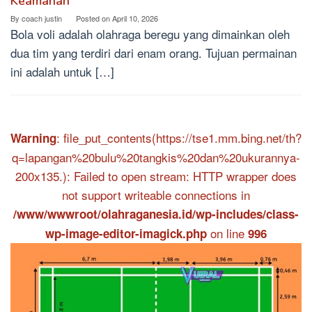
Keamanan
By
coach justin
Posted on
April 10, 2026
Bola voli adalah olahraga beregu yang dimainkan oleh
dua tim yang terdiri dari enam orang. Tujuan permainan
ini adalah untuk […]
: file_put_contents(https://tse1.mm.bing.net/th?
Warning
q=lapangan%20bulu%20tangkis%20dan%20ukurannya-
200x135.): Failed to open stream: HTTP wrapper does
not support writeable connections in
/www/wwwroot/olahraganesia.id/wp-includes/class-
on line
wp-image-editor-imagick.php
996