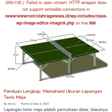
200x135.): Failed to open stream: HTTP wrapper does
not support writeable connections in
/www/wwwroot/olahraganesia.id/wp-includes/class-
on line
wp-image-editor-imagick.php
996
Panduan Lengkap: Memahami Ukuran Lapangan
Tenis Meja
By
dennis
Posted on
May 8, 2024
Lapangan tenis meja adalah permukaan datar, biasanya