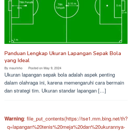
Panduan Lengkap Ukuran Lapangan Sepak Bola
yang Ideal
By
maurinho
Posted on
May 9, 2024
Ukuran lapangan sepak bola adalah aspek penting
dalam olahraga ini, karena memengaruhi cara bermain
dan strategi tim. Ukuran standar lapangan […]
: file_put_contents(https://tse1.mm.bing.net/th?
Warning
q=lapangan%20tenis%20meja%20dan%20ukurannya-