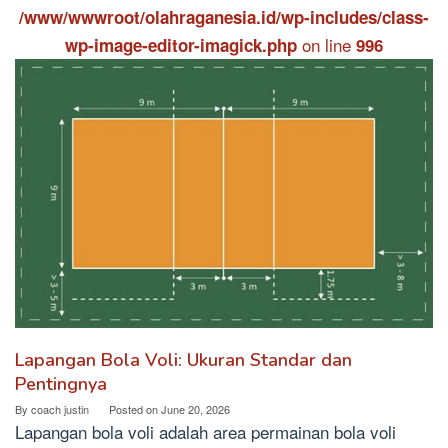
/www/wwwroot/olahraganesia.id/wp-includes/class-
on line
wp-image-editor-imagick.php
996
Lapangan Bola Voli: Ukuran Standar dan
Pentingnya
By
coach justin
Posted on
June 20, 2026
Lapangan bola voli adalah area permainan bola voli