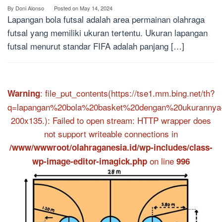
By
Doni Alonso
Posted on
May 14, 2024
Lapangan bola futsal adalah area permainan olahraga
futsal yang memiliki ukuran tertentu. Ukuran lapangan
futsal menurut standar FIFA adalah panjang […]
: file_put_contents(https://tse1.mm.bing.net/th?
Warning
q=lapangan%20bola%20basket%20dengan%20ukurannya
200x135.): Failed to open stream: HTTP wrapper does
not support writeable connections in
/www/wwwroot/olahraganesia.id/wp-includes/class-
on line
wp-image-editor-imagick.php
996