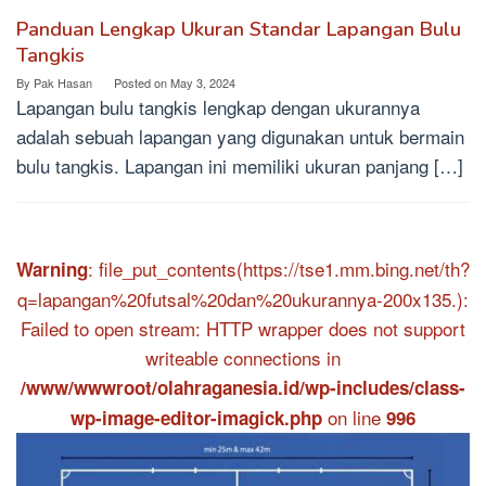
Panduan Lengkap Ukuran Standar Lapangan Bulu
Tangkis
By
Pak Hasan
Posted on
May 3, 2024
Lapangan bulu tangkis lengkap dengan ukurannya
adalah sebuah lapangan yang digunakan untuk bermain
bulu tangkis. Lapangan ini memiliki ukuran panjang […]
: file_put_contents(https://tse1.mm.bing.net/th?
Warning
q=lapangan%20futsal%20dan%20ukurannya-200x135.):
Failed to open stream: HTTP wrapper does not support
writeable connections in
/www/wwwroot/olahraganesia.id/wp-includes/class-
on line
wp-image-editor-imagick.php
996