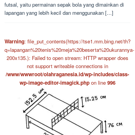
futsal, yaitu permainan sepak bola yang dimainkan di
lapangan yang lebih kecil dan menggunakan […]
: file_put_contents(https://tse1.mm.bing.net/th?
Warning
q=lapangan%20tenis%20meja%20beserta%20ukurannya-
200x135.): Failed to open stream: HTTP wrapper does
not support writeable connections in
/www/wwwroot/olahraganesia.id/wp-includes/class-
on line
wp-image-editor-imagick.php
996