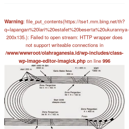
: file_put_contents(https://tse1.mm.bing.net/th?
Warning
q=lapangan%20lari%20estafet%20beserta%20ukurannya-
200x135.): Failed to open stream: HTTP wrapper does
not support writeable connections in
/www/wwwroot/olahraganesia.id/wp-includes/class-
on line
wp-image-editor-imagick.php
996