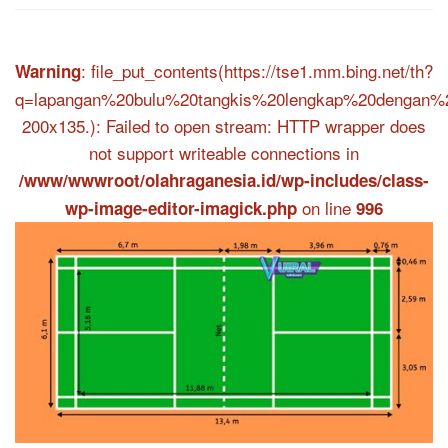
: file_put_contents(https://tse1.mm.bing.net/th?
Warning
q=lapangan%20bulu%20tangkis%20lengkap%20dengan%2
200x135.): Failed to open stream: HTTP wrapper does
not support writeable connections in
/www/wwwroot/olahraganesia.id/wp-includes/class-
on line
wp-image-editor-imagick.php
996