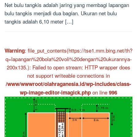
Net bulu tangkis adalah jaring yang membagi lapangan
bulu tangkis menjadi dua bagian. Ukuran net bulu
tangkis adalah 6,10 meter […]
: file_put_contents(https://tse1.mm.bing.net/th?
Warning
q=lapangan%20bola%20voli%20dengan%20ukurannya-
200x135.): Failed to open stream: HTTP wrapper does
not support writeable connections in
/www/wwwroot/olahraganesia.id/wp-includes/class-
on line
wp-image-editor-imagick.php
996