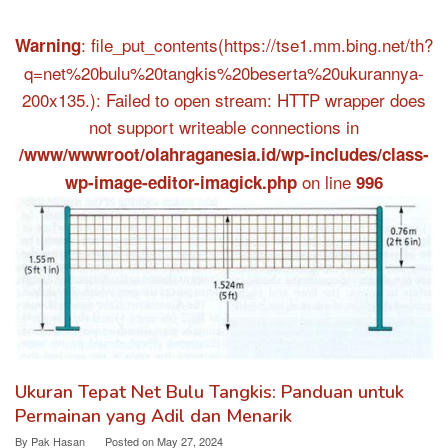
: file_put_contents(https://tse1.mm.bing.net/th?
Warning
q=net%20bulu%20tangkis%20beserta%20ukurannya-
200x135.): Failed to open stream: HTTP wrapper does
not support writeable connections in
/www/wwwroot/olahraganesia.id/wp-includes/class-
on line
wp-image-editor-imagick.php
996
Ukuran Tepat Net Bulu Tangkis: Panduan untuk
Permainan yang Adil dan Menarik
By
Pak Hasan
Posted on
May 27, 2024