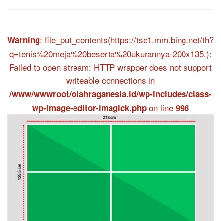
: file_put_contents(https://tse1.mm.bing.net/th?
Warning
q=tenis%20meja%20beserta%20ukurannya-200x135.):
Failed to open stream: HTTP wrapper does not support
writeable connections in
/www/wwwroot/olahraganesia.id/wp-includes/class-
on line
wp-image-editor-imagick.php
996