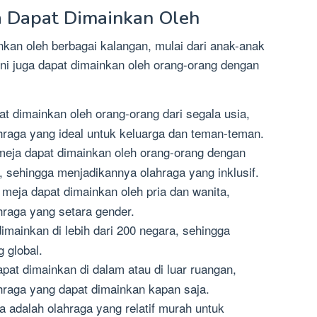
a Dapat Dimainkan Oleh
nkan oleh berbagai kalangan, mulai dari anak-anak
ni juga dapat dimainkan oleh orang-orang dengan
t dimainkan oleh orang-orang dari segala usia,
raga yang ideal untuk keluarga dan teman-teman.
meja dapat dimainkan oleh orang-orang dengan
 sehingga menjadikannya olahraga yang inklusif.
 meja dapat dimainkan oleh pria dan wanita,
raga yang setara gender.
imainkan di lebih dari 200 negara, sehingga
 global.
pat dimainkan di dalam atau di luar ruangan,
raga yang dapat dimainkan kapan saja.
a adalah olahraga yang relatif murah untuk