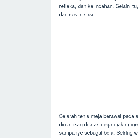
refleks, dan kelincahan. Selain it
dan sosialisasi.
Sejarah tenis meja berawal pada a
dimainkan di atas meja makan men
sampanye sebagai bola. Seiring w