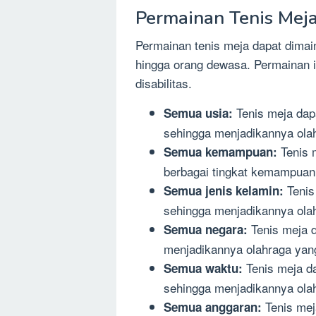
Permainan Tenis Mej
Permainan tenis meja dapat dimai
hingga orang dewasa. Permainan i
disabilitas.
Tenis meja dapa
Semua usia:
sehingga menjadikannya olah
Tenis 
Semua kemampuan:
berbagai tingkat kemampuan,
Tenis
Semua jenis kelamin:
sehingga menjadikannya olah
Tenis meja d
Semua negara:
menjadikannya olahraga yang
Tenis meja da
Semua waktu:
sehingga menjadikannya olah
Tenis mej
Semua anggaran: