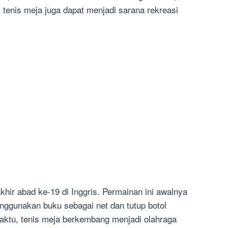
u, tenis meja juga dapat menjadi sarana rekreasi
khir abad ke-19 di Inggris. Permainan ini awalnya
ggunakan buku sebagai net dan tutup botol
aktu, tenis meja berkembang menjadi olahraga