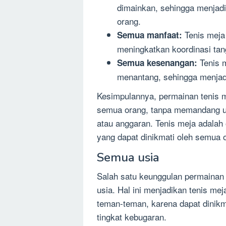
dimainkan, sehingga menjad
orang.
Tenis meja
Semua manfaat:
meningkatkan koordinasi tan
Tenis 
Semua kesenangan:
menantang, sehingga menjad
Kesimpulannya, permainan tenis m
semua orang, tanpa memandang us
atau anggaran. Tenis meja adalah
yang dapat dinikmati oleh semua 
Semua usia
Salah satu keunggulan permainan 
usia. Hal ini menjadikan tenis me
teman-teman, karena dapat dinikm
tingkat kebugaran.