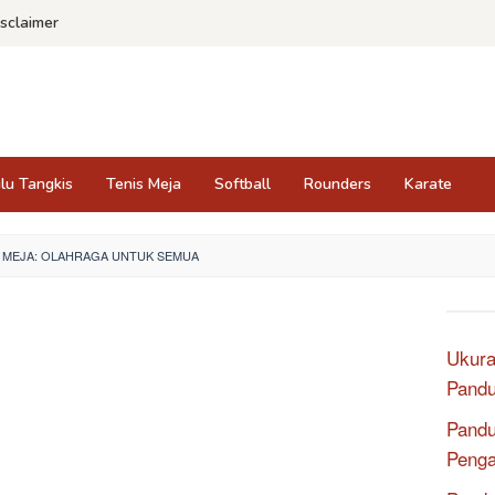
isclaimer
lu Tangkis
Tenis Meja
Softball
Rounders
Karate
S MEJA: OLAHRAGA UNTUK SEMUA
Ukura
Pandu
Pandu
Penga