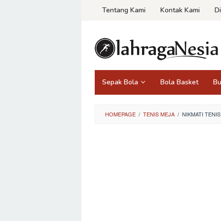
Skip
Tentang Kami
Kontak Kami
D
to
content
Sepak Bola
Bola Basket
Bu
HOMEPAGE
/
TENIS MEJA
/
NIKMATI TENI