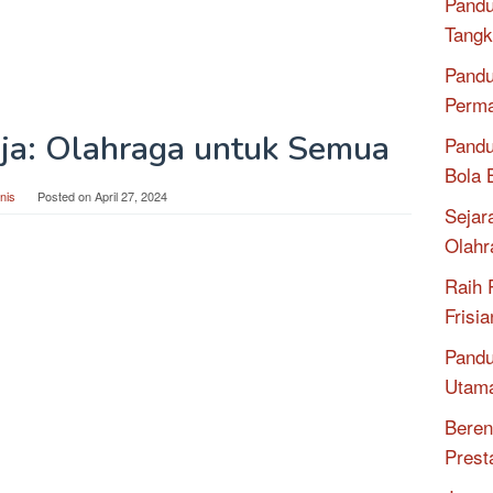
Pandu
Tangk
Pandu
Perma
eja: Olahraga untuk Semua
Pand
Bola 
nis
Posted on
April 27, 2024
Sejar
Olahr
Raih 
Frisia
Pandu
Utama
Beren
Prest