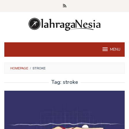
Skip
to
content
MENU
HOMEPAGE
/
STROKE
Tag:
stroke