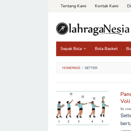
Skip
Tentang Kami
Kontak Kami
D
to
content
Sepak Bola
Bola Basket
Bu
HOMEPAGE
/
SETTER
Pan
Voli
By
coac
Sett
bert
umpa