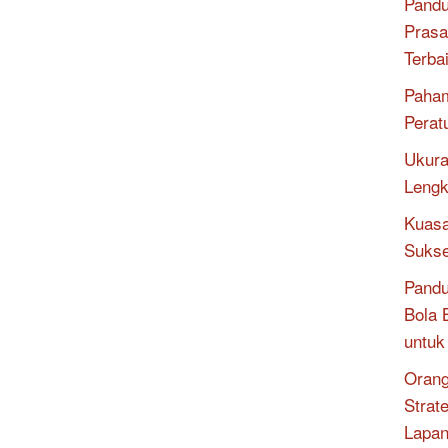
Pandu
Prasa
Terba
Paham
Perat
Ukura
Lengk
Kuasa
Sukse
Pandu
Bola 
untu
Orang
Strat
Lapa