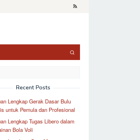
Recent Posts
an Lengkap Gerak Dasar Bulu
is untuk Pemula dan Profesional
an Lengkap Tugas Libero dalam
inan Bola Voli