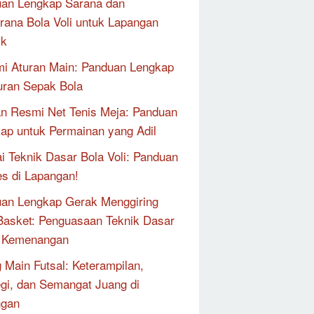
an Lengkap Sarana dan
rana Bola Voli untuk Lapangan
ik
i Aturan Main: Panduan Lengkap
uran Sepak Bola
n Resmi Net Tenis Meja: Panduan
ap untuk Permainan yang Adil
i Teknik Dasar Bola Voli: Panduan
s di Lapangan!
an Lengkap Gerak Menggiring
Basket: Penguasaan Teknik Dasar
k Kemenangan
 Main Futsal: Keterampilan,
egi, dan Semangat Juang di
ngan