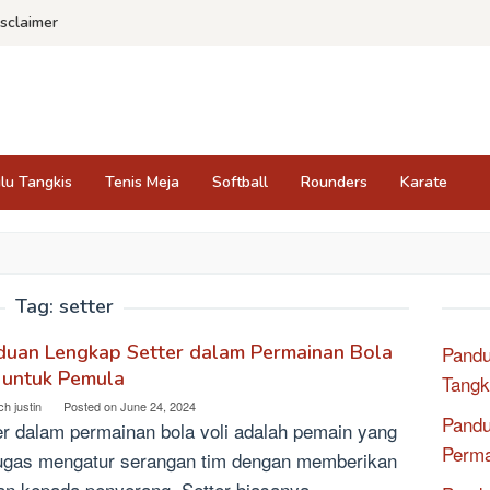
isclaimer
lu Tangkis
Tenis Meja
Softball
Rounders
Karate
Tag:
setter
duan Lengkap Setter dalam Permainan Bola
Pandu
 untuk Pemula
Tangk
h justin
Posted on
June 24, 2024
Pandu
er dalam permainan bola voli adalah pemain yang
Perma
ugas mengatur serangan tim dengan memberikan
n kepada penyerang. Setter biasanya