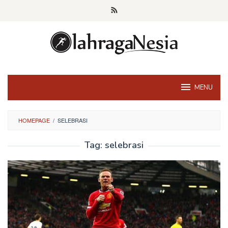
Skip
to
content
MENU
HOMEPAGE
/
SELEBRASI
Tag:
selebrasi