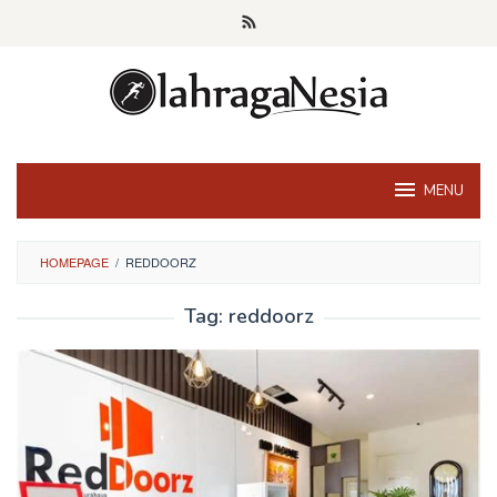
Skip
to
content
MENU
HOMEPAGE
/
REDDOORZ
Tag:
reddoorz