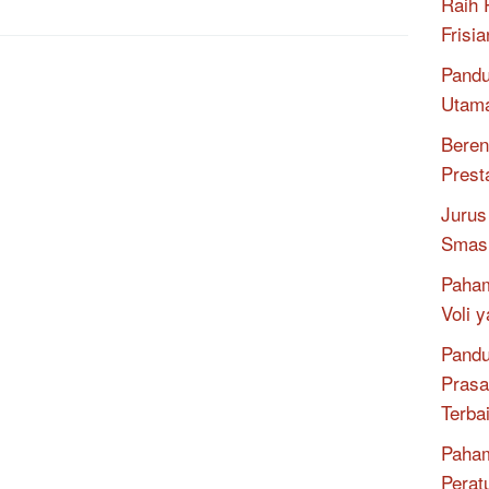
Raih 
Frisia
Pandu
Utama
Beren
Prest
Jurus
Smash
Paham
Voli 
Pandu
Prasa
Terba
Paham
Perat