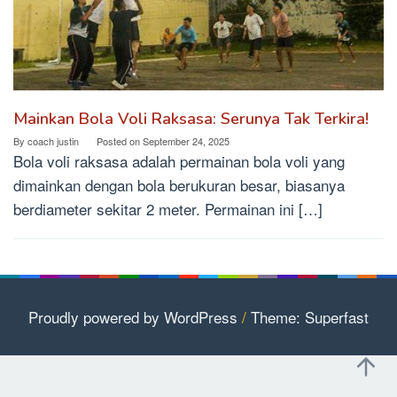
Mainkan Bola Voli Raksasa: Serunya Tak Terkira!
By
coach justin
Posted on
September 24, 2025
Bola voli raksasa adalah permainan bola voli yang
dimainkan dengan bola berukuran besar, biasanya
berdiameter sekitar 2 meter. Permainan ini […]
Proudly powered by WordPress
/
Theme: Superfast