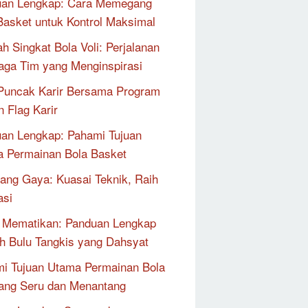
uan Lengkap: Cara Memegang
Basket untuk Kontrol Maksimal
ah Singkat Bola Voli: Perjalanan
aga Tim yang Menginspirasi
Puncak Karir Bersama Program
n Flag Karir
an Lengkap: Pahami Tujuan
 Permainan Bola Basket
ang Gaya: Kuasai Teknik, Raih
asi
 Mematikan: Panduan Lengkap
 Bulu Tangkis yang Dahsyat
i Tujuan Utama Permainan Bola
yang Seru dan Menantang