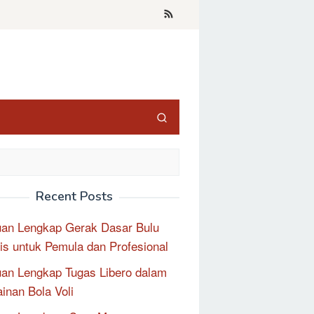
Recent Posts
an Lengkap Gerak Dasar Bulu
is untuk Pemula dan Profesional
an Lengkap Tugas Libero dalam
inan Bola Voli