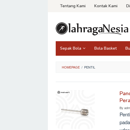
Skip
Tentang Kami
Kontak Kami
D
to
content
Sepak Bola
Bola Basket
Bu
HOMEPAGE
/
PENTIL
Pand
Pera
By
adm
Pent
pada
udar