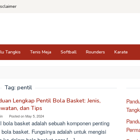
isclaimer
lu Tangkis
Tenis Meja
Softball
Rounders
Karate
Tag:
pentil
uan Lengkap Pentil Bola Basket: Jenis,
Pandu
watan, dan Tips
Tangk
in
Posted on
May 5, 2024
Pandu
il bola basket adalah sebuah komponen penting
Perma
 bola basket. Fungsinya adalah untuk mengisi
a ke dalam bola basket agar […]