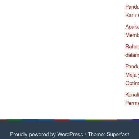
Pandu
Karir
Apaka
Memb
Rahas
dalam
Pandu
Meja 
Optim
Kenal
Perma
Proudly powered by WordPress
/
Theme: Superfast