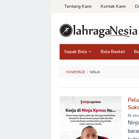
Skip
Tentang Kami
Kontak Kami
D
to
content
Sepak Bola
Bola Basket
Bu
HOMEPAGE
/
NINJA
Pelu
Suk
By
jok
Ninj
bara
Indo