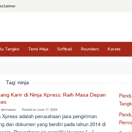
isclaimer
lu Tangkis
Tenis Meja
Softball
Rounders
Karate
Tag:
ninja
ang Karir di Ninja Xpress: Raih Masa Depan
Pandu
ses
Tangk
o dermawan
Posted on
June 17, 2024
Pandu
a Xpress adalah perusahaan jasa pengiriman
Perma
ng dan dokumen yang berdiri pada tahun 2014 di
nesia. Perusahaan ini memiliki layanan […]