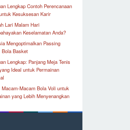
an Lengkap Contoh Perencanaan
 untuk Kesuksesan Karir
h Lari Malam Hari
ahayakan Keselamatan Anda?
ia Mengoptimalkan Passing
 Bola Basket
an Lengkap: Panjang Meja Tenis
yang Ideal untuk Permainan
al
i Macam-Macam Bola Voli untuk
inan yang Lebih Menyenangkan