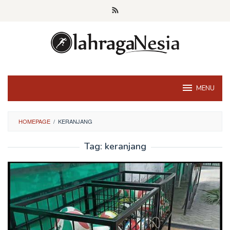
Skip
to
content
MENU
HOMEPAGE
/
KERANJANG
Tag:
keranjang