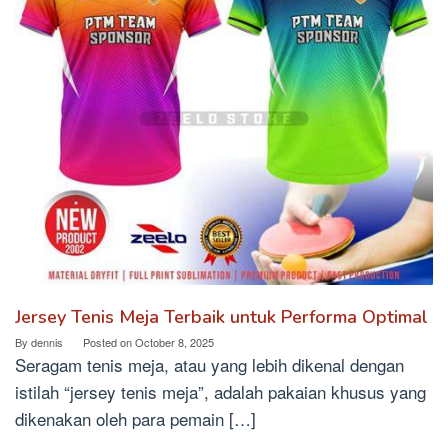
Jersey Tenis Meja Terbaik untuk Performa Optimal
By
dennis
Posted on
October 8, 2025
Seragam tenis meja, atau yang lebih dikenal dengan
istilah “jersey tenis meja”, adalah pakaian khusus yang
dikenakan oleh para pemain […]