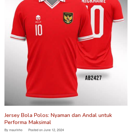
Jersey Bola Polos: Nyaman dan Andal untuk
Performa Maksimal
By
maurinho
Posted on
June 12, 2024