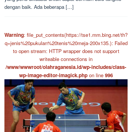
dengan baik. Ada beberapa […]
: file_put_contents(https://tse1.mm.bing.net/th?
Warning
q=jenis%20pukulan%20tenis%20meja-200x135.): Failed
to open stream: HTTP wrapper does not support
writeable connections in
/www/wwwroot/olahraganesia.id/wp-includes/class-
on line
wp-image-editor-imagick.php
996