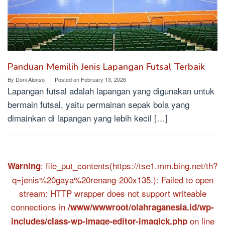
Panduan Memilih Jenis Lapangan Futsal Terbaik
By
Doni Alonso
Posted on
February 13, 2026
Lapangan futsal adalah lapangan yang digunakan untuk
bermain futsal, yaitu permainan sepak bola yang
dimainkan di lapangan yang lebih kecil […]
: file_put_contents(https://tse1.mm.bing.net/th?
Warning
q=jenis%20gaya%20renang-200x135.): Failed to open
stream: HTTP wrapper does not support writeable
connections in
/www/wwwroot/olahraganesia.id/wp-
on line
includes/class-wp-image-editor-imagick.php