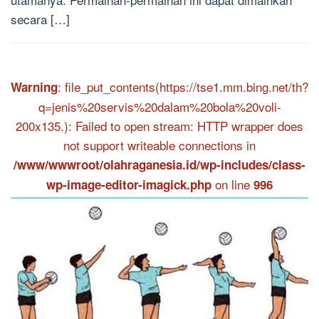
secara […]
: file_put_contents(https://tse1.mm.bing.net/th?
Warning
q=jenis%20servis%20dalam%20bola%20voli-
200x135.): Failed to open stream: HTTP wrapper does
not support writeable connections in
/www/wwwroot/olahraganesia.id/wp-includes/class-
on line
wp-image-editor-imagick.php
996