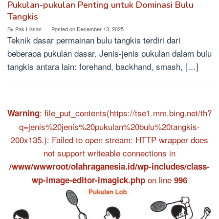
Pukulan-pukulan Penting untuk Dominasi Bulu
Tangkis
By
Pak Hasan
Posted on
December 13, 2025
Teknik dasar permainan bulu tangkis terdiri dari
beberapa pukulan dasar. Jenis-jenis pukulan dalam bulu
tangkis antara lain: forehand, backhand, smash, […]
: file_put_contents(https://tse1.mm.bing.net/th?
Warning
q=jenis%20jenis%20pukulan%20bulu%20tangkis-
200x135.): Failed to open stream: HTTP wrapper does
not support writeable connections in
/www/wwwroot/olahraganesia.id/wp-includes/class-
on line
wp-image-editor-imagick.php
996