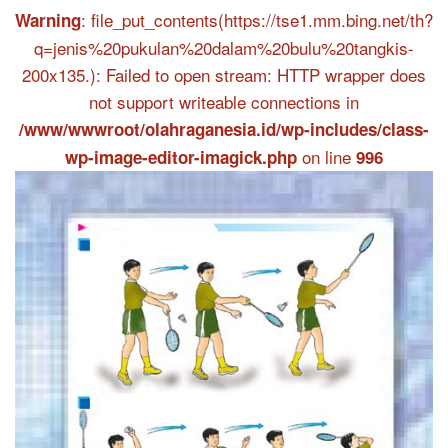
: file_put_contents(https://tse1.mm.bing.net/th?
Warning
q=jenis%20pukulan%20dalam%20bulu%20tangkis-
200x135.): Failed to open stream: HTTP wrapper does
not support writeable connections in
/www/wwwroot/olahraganesia.id/wp-includes/class-
on line
wp-image-editor-imagick.php
996