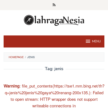
Skip
to
content
MENU
HOMEPAGE
/
JENIS
Tag:
jenis
: file_put_contents(https://tse1.mm.bing.net/th?
Warning
q=jenis%20jenis%20gaya%20renang-200x135.): Failed
to open stream: HTTP wrapper does not support
writeable connections in