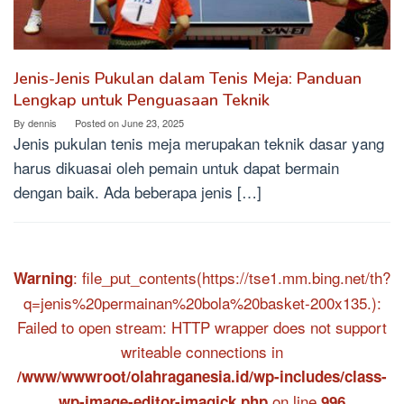
Jenis-Jenis Pukulan dalam Tenis Meja: Panduan
Lengkap untuk Penguasaan Teknik
By
dennis
Posted on
June 23, 2025
Jenis pukulan tenis meja merupakan teknik dasar yang
harus dikuasai oleh pemain untuk dapat bermain
dengan baik. Ada beberapa jenis […]
: file_put_contents(https://tse1.mm.bing.net/th?
Warning
q=jenis%20permainan%20bola%20basket-200x135.):
Failed to open stream: HTTP wrapper does not support
writeable connections in
/www/wwwroot/olahraganesia.id/wp-includes/class-
on line
wp-image-editor-imagick.php
996