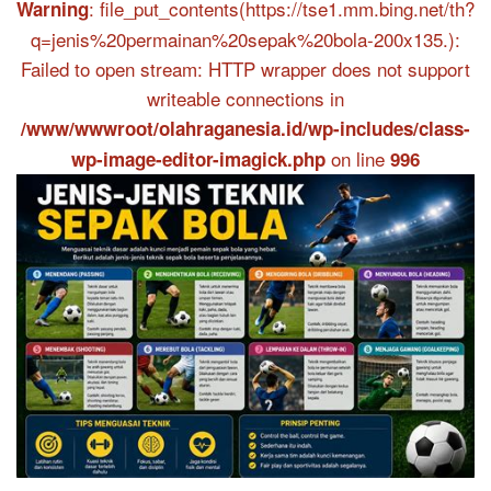
: file_put_contents(https://tse1.mm.bing.net/th?
Warning
q=jenis%20permainan%20sepak%20bola-200x135.):
Failed to open stream: HTTP wrapper does not support
writeable connections in
/www/wwwroot/olahraganesia.id/wp-includes/class-
on line
wp-image-editor-imagick.php
996