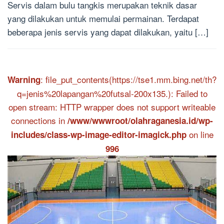
Servis dalam bulu tangkis merupakan teknik dasar
yang dilakukan untuk memulai permainan. Terdapat
beberapa jenis servis yang dapat dilakukan, yaitu […]
: file_put_contents(https://tse1.mm.bing.net/th?
Warning
q=jenis%20lapangan%20futsal-200x135.): Failed to
open stream: HTTP wrapper does not support writeable
connections in
/www/wwwroot/olahraganesia.id/wp-
on line
includes/class-wp-image-editor-imagick.php
996