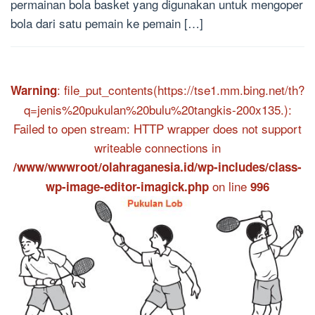
permainan bola basket yang digunakan untuk mengoper
bola dari satu pemain ke pemain […]
: file_put_contents(https://tse1.mm.bing.net/th?
Warning
q=jenis%20pukulan%20bulu%20tangkis-200x135.):
Failed to open stream: HTTP wrapper does not support
writeable connections in
/www/wwwroot/olahraganesia.id/wp-includes/class-
on line
wp-image-editor-imagick.php
996