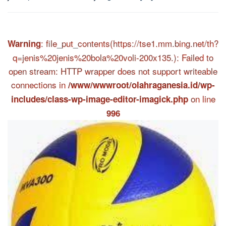
: file_put_contents(https://tse1.mm.bing.net/th?
Warning
q=jenis%20jenis%20bola%20voli-200x135.): Failed to
open stream: HTTP wrapper does not support writeable
connections in
/www/wwwroot/olahraganesia.id/wp-
on line
includes/class-wp-image-editor-imagick.php
996