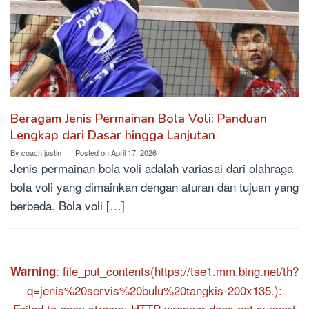
Beragam Jenis Permainan Bola Voli: Panduan
Lengkap dari Dasar hingga Lanjutan
By
coach justin
Posted on
April 17, 2026
Jenis permainan bola voli adalah variasai dari olahraga
bola voli yang dimainkan dengan aturan dan tujuan yang
berbeda. Bola voli […]
: file_put_contents(https://tse1.mm.bing.net/th?
Warning
q=jenis%20servis%20bulu%20tangkis-200x135.):
Failed to open stream: HTTP wrapper does not support