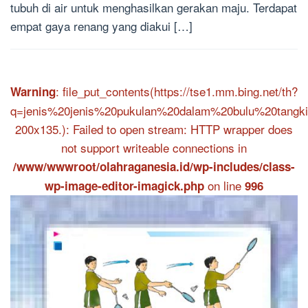
tubuh di air untuk menghasilkan gerakan maju. Terdapat
empat gaya renang yang diakui […]
: file_put_contents(https://tse1.mm.bing.net/th?
Warning
q=jenis%20jenis%20pukulan%20dalam%20bulu%20tangki
200x135.): Failed to open stream: HTTP wrapper does
not support writeable connections in
/www/wwwroot/olahraganesia.id/wp-includes/class-
on line
wp-image-editor-imagick.php
996