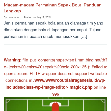
Macam-macam Permainan Sepak Bola: Panduan
Lengkap
By
maurinho
Posted on
July 5, 2024
Jenis permainan sepak bola adalah olahraga tim yang
dimainkan dengan bola di lapangan berumput. Tujuan
permainan ini adalah untuk memasukkan […]
: file_put_contents(https://tse1.mm.bing.net/th?
Warning
q=jenis%20jenis%20sepak%20bola-200x135.): Failed to
open stream: HTTP wrapper does not support writeable
connections in
/www/wwwroot/olahraganesia.id/wp-
on line
includes/class-wp-image-editor-imagick.php
996