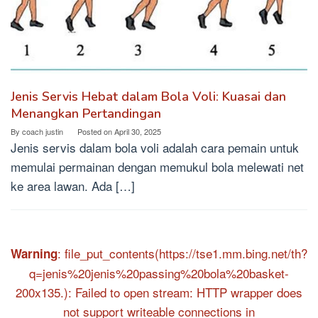
Jenis Servis Hebat dalam Bola Voli: Kuasai dan
Menangkan Pertandingan
By
coach justin
Posted on
April 30, 2025
Jenis servis dalam bola voli adalah cara pemain untuk
memulai permainan dengan memukul bola melewati net
ke area lawan. Ada […]
: file_put_contents(https://tse1.mm.bing.net/th?
Warning
q=jenis%20jenis%20passing%20bola%20basket-
200x135.): Failed to open stream: HTTP wrapper does
not support writeable connections in