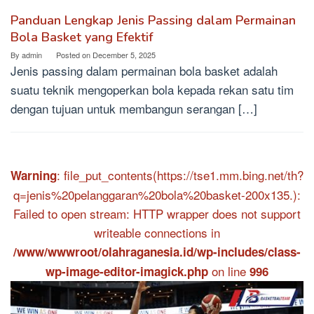
Panduan Lengkap Jenis Passing dalam Permainan
Bola Basket yang Efektif
By
admin
Posted on
December 5, 2025
Jenis passing dalam permainan bola basket adalah
suatu teknik mengoperkan bola kepada rekan satu tim
dengan tujuan untuk membangun serangan […]
: file_put_contents(https://tse1.mm.bing.net/th?
Warning
q=jenis%20pelanggaran%20bola%20basket-200x135.):
Failed to open stream: HTTP wrapper does not support
writeable connections in
/www/wwwroot/olahraganesia.id/wp-includes/class-
on line
wp-image-editor-imagick.php
996