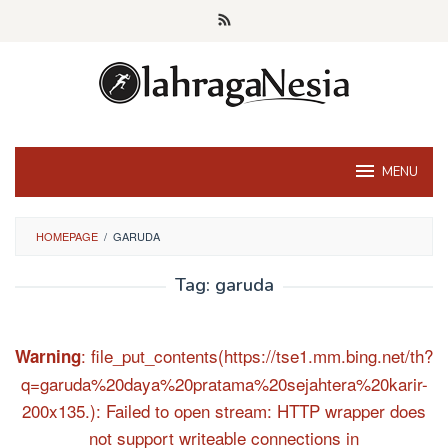
Skip
to
content
MENU
HOMEPAGE
/
GARUDA
Tag:
garuda
: file_put_contents(https://tse1.mm.bing.net/th?
Warning
q=garuda%20daya%20pratama%20sejahtera%20karir-
200x135.): Failed to open stream: HTTP wrapper does
not support writeable connections in