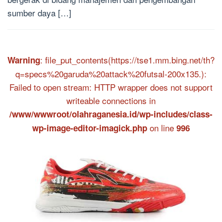
sumber daya […]
: file_put_contents(https://tse1.mm.bing.net/th?
Warning
q=specs%20garuda%20attack%20futsal-200x135.):
Failed to open stream: HTTP wrapper does not support
writeable connections in
/www/wwwroot/olahraganesia.id/wp-includes/class-
on line
wp-image-editor-imagick.php
996