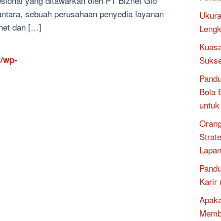
esional yang ditawarkan oleh PT Biznet Gio
ntara, sebuah perusahaan penyedia layanan
Ukura
rnet dan […]
Lengk
Kuasa
Sukse
/wp-
Pandu
Bola 
untu
Orang
Strat
Lapa
Pandu
Karir
Apaka
Memb