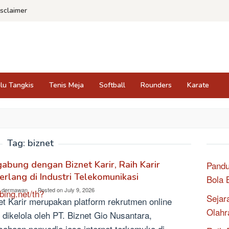
isclaimer
lu Tangkis
Tenis Meja
Softball
Rounders
Karate
Tag:
biznet
abung dengan Biznet Karir, Raih Karir
Pand
rlang di Industri Telekomunikasi
Bola 
o dermawan
Posted on
July 9, 2026
bing.net/th?
Sejar
et Karir merupakan platform rekrutmen online
Olahr
 dikelola oleh PT. Biznet Gio Nusantara,
sahaan penyedia jasa internet terkemuka di