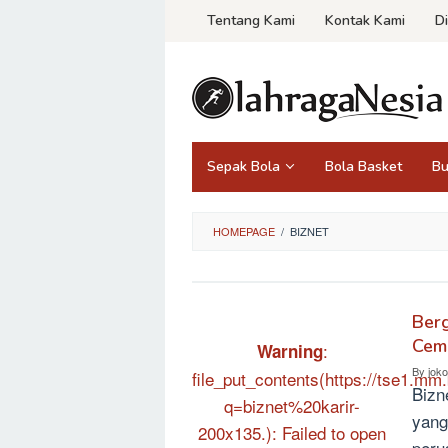
Skip
Tentang Kami
Kontak Kami
D
to
content
Sepak Bola
Bola Basket
Bu
HOMEPAGE
/
BIZNET
Berg
Ceme
:
Warning
By
jok
file_put_contents(https://tse1.mm.
Bizn
q=biznet%20karir-
yang
200x135.): Failed to open
peru