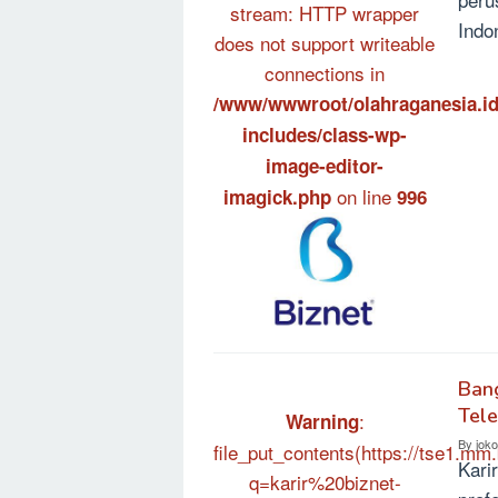
stream: HTTP wrapper
Indo
does not support writeable
connections in
/www/wwwroot/olahraganesia.id
includes/class-wp-
image-editor-
on line
imagick.php
996
Bang
Tele
:
Warning
By
jok
file_put_contents(https://tse1.mm.
Kari
q=karir%20biznet-