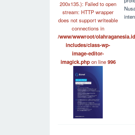
prof
200x135.): Failed to open
Nusa
stream: HTTP wrapper
inte
does not support writeable
connections in
/www/wwwroot/olahraganesia.id
includes/class-wp-
image-editor-
on line
imagick.php
996