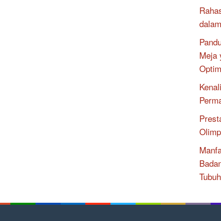
Rahas
dalam
Pandu
Meja 
Optim
Kenal
Perma
Prest
Olimp
Manfa
Badan
Tubuh