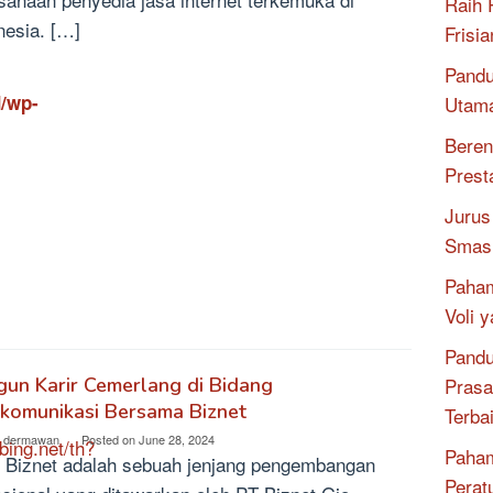
Raih 
nesia. […]
Frisia
Pandu
/wp-
Utama
Beren
Prest
Jurus
Smash
Paham
Voli 
Pandu
Prasa
un Karir Cemerlang di Bidang
komunikasi Bersama Biznet
Terba
o dermawan
Posted on
June 28, 2024
bing.net/th?
Paham
r Biznet adalah sebuah jenjang pengembangan
Perat