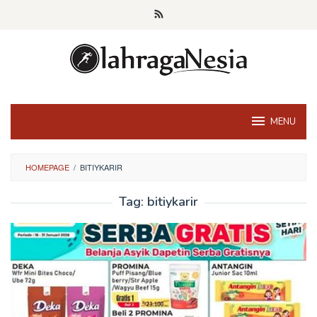
Skip
to
content
MENU
HOMEPAGE
/
BITIYKARIR
Tag:
bitiykarir