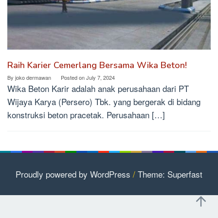
Raih Karier Cemerlang Bersama Wika Beton!
By
joko dermawan
Posted on
July 7, 2024
Wika Beton Karir adalah anak perusahaan dari PT
Wijaya Karya (Persero) Tbk. yang bergerak di bidang
konstruksi beton pracetak. Perusahaan […]
Proudly powered by WordPress
/
Theme: Superfast